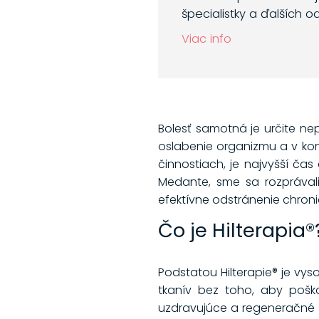
špecialistky a ďalších o
Viac info
Bolesť samotná je určite nep
oslabenie organizmu a v kon
činnostiach, je najvyšší čas
Medante, sme sa rozprávali 
efektívne odstránenie chroni
Čo je Hilterapia®
Podstatou Hilterapie® je vys
tkanív bez toho, aby poškod
uzdravujúce a regeneračné p