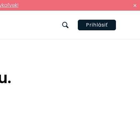
ykoľvek!
×
Prihlásiť
u.