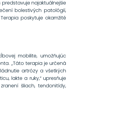
es predstavuje najaktuálnejšie
ení bolestivých patológií,
 Terapia poskytuje okamžité
ĺbovej mobilite, umožňujúc
nta. „Táto terapia je určená
ládnutie artrózy a všetkých
cu, lakte a ruky,“ upresňuje
ranení šliach, tendonitídy,