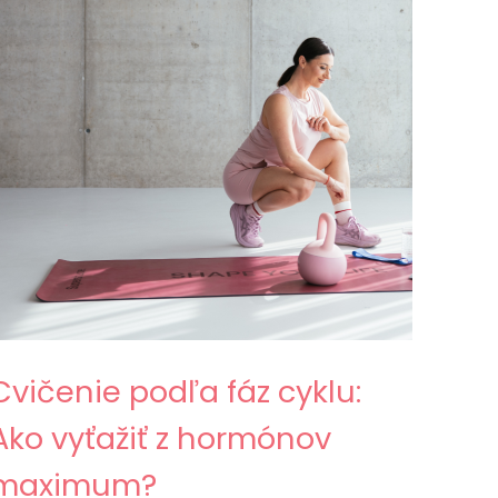
Cvičenie podľa fáz cyklu:
Ako vyťažiť z hormónov
maximum?