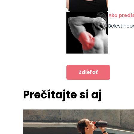
Ako predís
Bolesť neo
Zdieľať
Prečítajte si aj