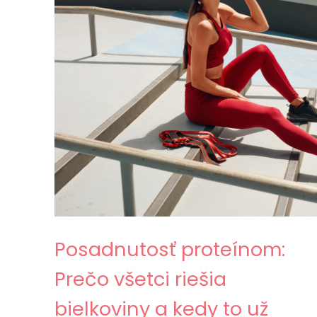
Posadnutosť proteínom:
Prečo všetci riešia
bielkoviny a kedy to už