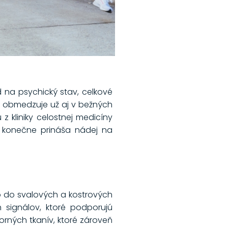
d na psychický stav, celkové
ť obmedzuje už aj v bežných
z kliniky celostnej medicíny
á, konečne prináša nádej na
oko do svalových a kostrových
h signálov, ktoré podporujú
rných tkanív, ktoré zároveň