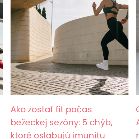
Ako zostať fit počas
bežeckej sezóny: 5 chýb,
ktoré oslabujú imunitu