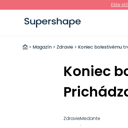
Ešte st
ZDRAVÉ
>
Magazín
>
Zdravie
> Koniec bolestivému trá
RÝCHLOVKY
Koniec b
Prichádza
Zdravie
Medante
·