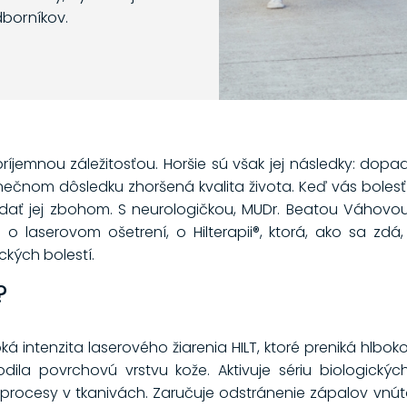
dborníkov.
ríjemnou záležitosťou. Horšie sú však jej následky: dopa
ečnom dôsledku zhoršená kvalita života. Keď vás boles
 dať jej zbohom. S neurologičkou, MUDr. Beatou Váhovou 
o laserovom ošetrení, o Hilterapii®, ktorá, ako sa zd
ckých bolestí.
?
oká intenzita laserového žiarenia HILT, ktoré preniká hlb
ila povrchovú vrstvu kože. Aktivuje sériu biologickýc
rocesy v tkanivách. Zaručuje odstránenie zápalov vnúto