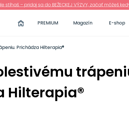
ále stíhaš – pridaj sa do BEŽECKEJ VÝZVY, začať môžeš ked
PREMIUM
Magazín
E-shop
peniu. Prichádza Hilterapia®
olestivému trápeni
 Hilterapia®