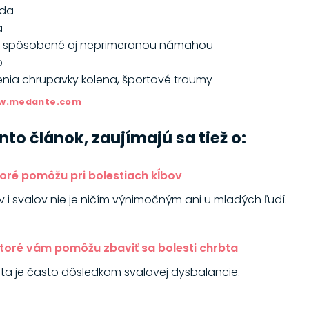
ída
a
ie spôsobené aj neprimeranou námahou
o
enia chrupavky kolena, športové traumy
w.medante.com
tento článok, zaujímajú sa tiež o:
toré pomôžu pri bolestiach kĺbov
v i svalov nie je ničím výnimočným ani u mladých ľudí.
ktoré vám pomôžu zbaviť sa bolesti chrbta
bta je často dôsledkom svalovej dysbalancie.