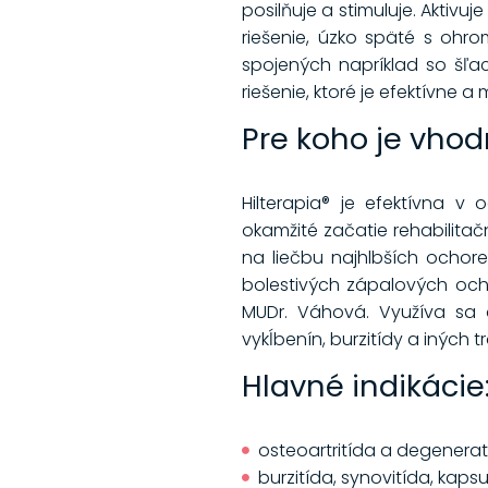
posilňuje a stimuluje. Aktivu
riešenie, úzko späté s ohro
spojených napríklad so šľa
riešenie, ktoré je efektívne a
Pre koho je vho
Hilterapia® je efektívna v
okamžité začatie rehabilita
na liečbu najhlbších ochore
bolestivých zápalových ochor
MUDr. Váhová. Využíva sa aj
vykĺbenín, burzitídy a iných
Hlavné indikácie
osteoartritída a degenera
burzitída, synovitída, kapsul