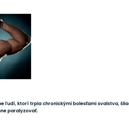
e ľudí, ktorí trpia chronickými bolesťami svalstva, šliac
mne paralyzovať.