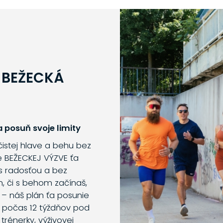
 BEŽECKÁ
 posuň svoje limity
 čistej hlave a behu bez
e BEŽECKEJ VÝZVE ťa
s radosťou a bez
m, či s behom začínaš,
 – náš plán ťa posunie
o počas 12 týždňov pod
trénerky, výživovej