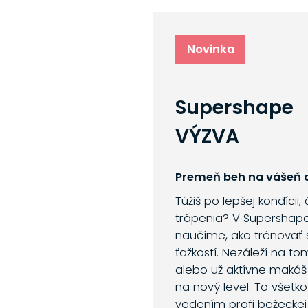
Novinka
Supershape
VÝZVA
Premeň beh na vášeň a
Túžiš po lepšej kondícii,
trápenia? V Supershap
naučíme, ako trénovať 
ťažkostí. Nezáleží na to
alebo už aktívne makáš
na nový level. To všetk
vedením profi bežeckej 