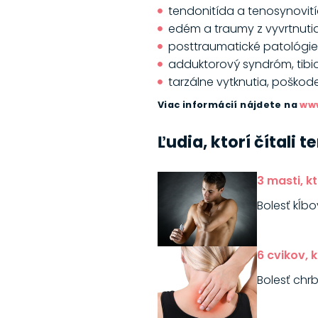
tendonitída a tenosynovit
edém a traumy z vyvrtnuti
posttraumatické patológ
adduktorový syndróm, tibi
tarzálne vytknutia, poškod
Viac informácií nájdete na
ww
Ľudia, ktorí čítali 
3 masti, k
Bolesť kĺbo
6 cvikov, 
Bolesť chr