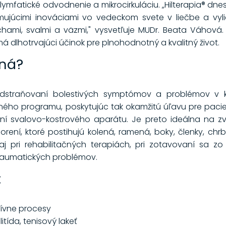
je lymfatické odvodnenie a mikrocirkuláciu. „Hilterapia® dn
mujúcimi inováciami vo vedeckom svete v liečbe a vylieč
chami, svalmi a väzmi," vysvetľuje MUDr. Beata Váhová.
 má dlhotrvajúci účinok pre plnohodnotný a kvalitný život.
dná?
 odstraňovaní bolestivých symptómov a problémov v k
čného programu, poskytujúc tak okamžitú úľavu pre pacie
ní svalovo-kostrového aparátu. Je preto ideálna na zv
ení, ktoré postihujú kolená, ramená, boky, členky, chrbti
 pri rehabilitačných terapiách, pri zotavovaní sa zo z
 traumatických problémov.
:
tívne procesy
itída, tenisový lakeť