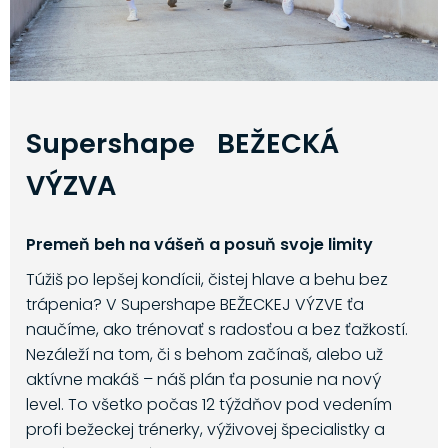
Supershape BEŽECKÁ
VÝZVA
Premeň beh na vášeň a posuň svoje limity
Túžiš po lepšej kondícii, čistej hlave a behu bez
trápenia? V Supershape BEŽECKEJ VÝZVE ťa
naučíme, ako trénovať s radosťou a bez ťažkostí.
Nezáleží na tom, či s behom začínaš, alebo už
aktívne makáš – náš plán ťa posunie na nový
level. To všetko počas 12 týždňov pod vedením
profi bežeckej trénerky, výživovej špecialistky a