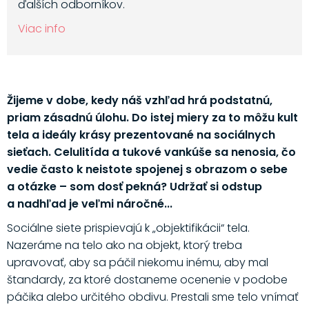
ďalších odborníkov.
Viac info
Žijeme v dobe, kedy náš vzhľad hrá podstatnú,
priam zásadnú úlohu. Do istej miery za to môžu kult
tela a ideály krásy prezentované na sociálnych
sieťach. Celulitída a tukové vankúše sa nenosia, čo
vedie často k neistote spojenej s obrazom o sebe
a otázke – som dosť pekná? Udržať si odstup
a nadhľad je veľmi náročné...
Sociálne siete prispievajú k „objektifikácii“ tela.
Nazeráme na telo ako na objekt, ktorý treba
upravovať, aby sa páčil niekomu inému, aby mal
štandardy, za ktoré dostaneme ocenenie v podobe
páčika alebo určitého obdivu. Prestali sme telo vnímať