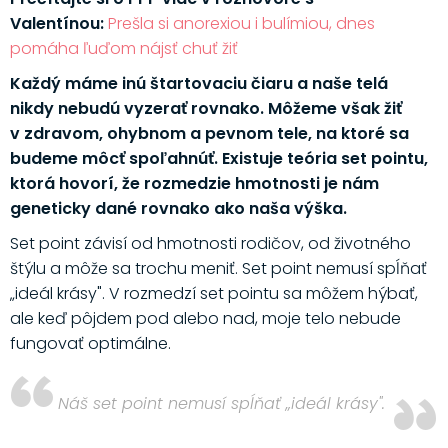
Valentínou:
Prešla si anorexiou i bulímiou, dnes
pomáha ľuďom nájsť chuť žiť
Každý máme inú štartovaciu čiaru a naše telá
nikdy nebudú vyzerať rovnako. Môžeme však žiť
v zdravom, ohybnom a pevnom tele, na ktoré sa
budeme môcť spoľahnúť. Existuje teória set pointu,
ktorá hovorí, že rozmedzie hmotnosti je nám
geneticky dané rovnako ako naša výška.
Set point závisí od hmotnosti rodičov, od životného
štýlu a môže sa trochu meniť. Set point nemusí spĺňať
„ideál krásy". V rozmedzí set pointu sa môžem hýbať,
ale keď pôjdem pod alebo nad, moje telo nebude
fungovať optimálne.
Náš set point nemusí spĺňať „ideál krásy".