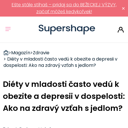
Ešte stále stíhaš – pridaj sa do BEŽECKEJ VÝZVY,
×
začať môžeš kedykoľvek!
ZDRAVÉ
>
Magazín
>
Zdravie
RÝCHLOVKY
> Diéty v mladosti často vedú k obezite a depresii v
dospelosti: Ako na zdravý vzťah s jedlom?
Diéty v mladosti často vedú k
obezite a depresii v dospelosti:
Ako na zdravý vzťah s jedlom?