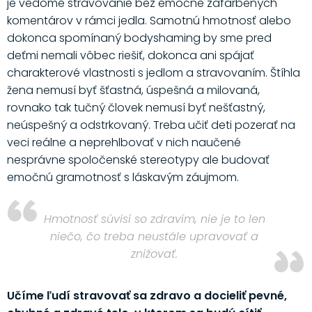
je vedomé stravovanie bez emočne zafarbených
komentárov v rámci jedla. Samotnú hmotnosť alebo
dokonca spomínaný bodyshaming by sme pred
deťmi nemali vôbec riešiť, dokonca ani spájať
charakterové vlastnosti s jedlom a stravovaním. Štíhla
žena nemusí byť šťastná, úspešná a milovaná,
rovnako tak tučný človek nemusí byť nešťastný,
neúspešný a odstrkovaný. Treba učiť deti pozerať na
veci reálne a neprehlbovať v nich naučené
nesprávne spoločenské stereotypy ale budovať
emočnú gramotnosť s láskavým záujmom.
Hmotnosť súvisí so zdravím, nie je to len
niečo, čo treba neustále upravovať a
znižovať.
Učíme ľudí stravovať sa zdravo a docieliť pevné,