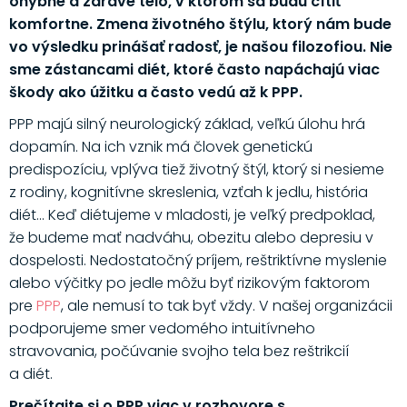
ohybné a zdravé telo, v ktorom sa budú cítiť
komfortne. Zmena životného štýlu, ktorý nám bude
vo výsledku prinášať radosť, je našou filozofiou. Nie
sme zástancami diét, ktoré často napáchajú viac
škody ako úžitku a často vedú až k PPP.
PPP majú silný neurologický základ, veľkú úlohu hrá
dopamín. Na ich vznik má človek genetickú
predispozíciu, vplýva tiež životný štýl, ktorý si nesieme
z rodiny, kognitívne skreslenia, vzťah k jedlu, história
diét... Keď diétujeme v mladosti, je veľký predpoklad,
že budeme mať nadváhu, obezitu alebo depresiu v
dospelosti. Nedostatočný príjem, reštriktívne myslenie
alebo výčitky po jedle môžu byť rizikovým faktorom
pre
PPP
, ale nemusí to tak byť vždy. V našej organizácii
podporujeme smer vedomého intuitívneho
stravovania, počúvanie svojho tela bez reštrikcií
a diét.
Prečítajte si o PPP viac v rozhovore s