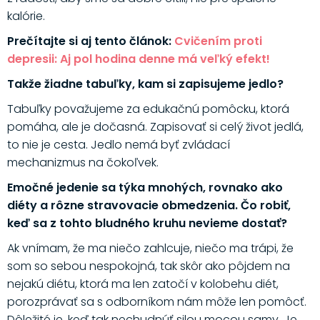
kalórie.
Prečítajte si aj tento článok:
Cvičením proti
depresii: Aj pol hodina denne má veľký efekt!
Takže žiadne tabuľky, kam si zapisujeme jedlo?
Tabuľky považujeme za edukačnú pomôcku, ktorá
pomáha, ale je dočasná. Zapisovať si celý život jedlá,
to nie je cesta. Jedlo nemá byť zvládací
mechanizmus na čokoľvek.
Emočné jedenie sa týka mnohých, rovnako ako
diéty a rôzne stravovacie obmedzenia. Čo robiť,
keď sa z tohto bludného kruhu nevieme dostať?
Ak vnímam, že ma niečo zahlcuje, niečo ma trápi, že
som so sebou nespokojná, tak skôr ako pôjdem na
nejakú diétu, ktorá ma len zatočí v kolobehu diét,
porozprávať sa s odborníkom nám môže len pomôcť.
Dôležité je, keď tak nechudnúť silou mocou samy. Je