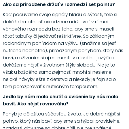
Ako sa prirodzene držať v rozmedzí set pointu?
Keď počúvame svoje signály hladu a sýtosti, telo si
dokáže hmotnosť prirodzene udržiavať v rámci
váhového rozmedzia bez toho, aby sme si museli
rátať tabuľky či jedávať reštriktívne. So základným
racionálnym pohľadom na výživu (snažíme sa jesť
nutrične hodnotne), prirodzeným pohybom, ktorý nás
baví, a užívaním si aj momentov mlsného jazýčka
dokážeme nájsť v životnom štýle slobodu. Nie je to
však u každého samozrejmosť, mnohí si nesieme
nejaké návyky ešte z detstva a niekedy je fajn sa o
tom porozprávať s nutričným terapeutom.
Jedlo by nám malo chutiť a cvičenie by nás malo
baviť. Ako nájsť rovnováhu?
Pohyb je dôležitou súčasťou života. Je dobré nájsť si
pohyb, ktorý nás baví, aby sme sa hýbali pravidelne,
z radosti, aby sme sa dobre cítili, nie pre spálené