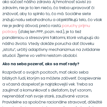
ako súčasť nášho zdravia. Aj hmotnosť súvisí zo
zdravím, nie je to len niečo, čo treba upravovať či
znižovať, aby to splnilo to, čo má. Sociálne siete
znižujú našu sebahodnotu a objektifikujú telo, čo však
nie je jediný dôvod, prečo rastú
poruchy príjmu
potravy
(ďalej len PPP, pozn. red.), je to tiež
pandémiou a stresovými faktormi, ktoré vstupujú do
nášho života. Vtedy dokáže porucha dať človeku
„istotu“, určitý adaptívny mechanizmus na zvládanie
situácií. Žijeme vo veľmi neistom období.
Ako na seba pozerať, ako sa mať rady?
Rozprávať o svojich pocitoch, mať okolo seba
blízkych ľudí, ktorým sa môžete zdôveriť. Dospievanie
a včasná dospelosť je najrizikovejší vek. Treba sa
zaujímať a komunikovať s dieťaťom, byť vzorom,
neprenášať naň svoje staré, zaužívané vzorce.
Pravidelne sa spoločne racionálne stravovať, dôležité