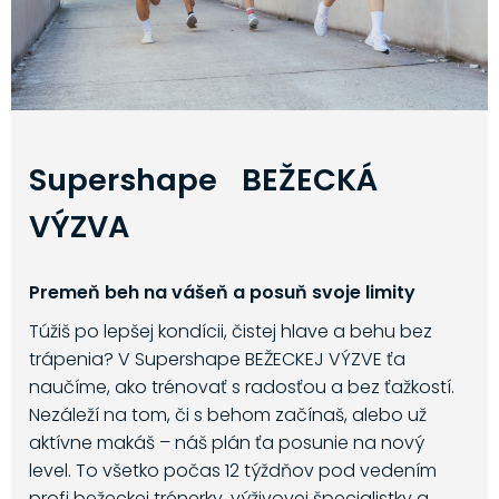
Supershape BEŽECKÁ
VÝZVA
Premeň beh na vášeň a posuň svoje limity
Túžiš po lepšej kondícii, čistej hlave a behu bez
trápenia? V Supershape BEŽECKEJ VÝZVE ťa
naučíme, ako trénovať s radosťou a bez ťažkostí.
Nezáleží na tom, či s behom začínaš, alebo už
aktívne makáš – náš plán ťa posunie na nový
level. To všetko počas 12 týždňov pod vedením
profi bežeckej trénerky, výživovej špecialistky a