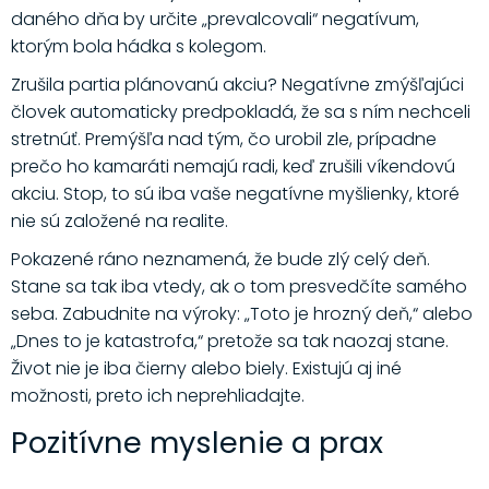
daného dňa by určite „prevalcovali“ negatívum,
ktorým bola hádka s kolegom.
Zrušila partia plánovanú akciu? Negatívne zmýšľajúci
človek automaticky predpokladá, že sa s ním nechceli
stretnúť. Premýšľa nad tým, čo urobil zle, prípadne
prečo ho kamaráti nemajú radi, keď zrušili víkendovú
akciu. Stop, to sú iba vaše negatívne myšlienky, ktoré
nie sú založené na realite.
Pokazené ráno neznamená, že bude zlý celý deň.
Stane sa tak iba vtedy, ak o tom presvedčíte samého
seba. Zabudnite na výroky: „Toto je hrozný deň,“ alebo
„Dnes to je katastrofa,“ pretože sa tak naozaj stane.
Život nie je iba čierny alebo biely. Existujú aj iné
možnosti, preto ich neprehliadajte.
Pozitívne myslenie a prax