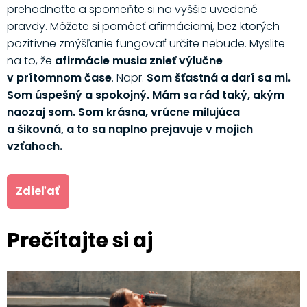
prehodnoťte a spomeňte si na vyššie uvedené
pravdy. Môžete si pomôcť afirmáciami, bez ktorých
pozitívne zmýšľanie fungovať určite nebude. Myslite
na to, že
afirmácie musia znieť výlučne
v prítomnom čase
. Napr.
Som šťastná a darí sa mi.
Som úspešný a spokojný. Mám sa rád taký, akým
naozaj som. Som krásna, vrúcne milujúca
a šikovná, a to sa naplno prejavuje v mojich
vzťahoch.
Zdieľať
Prečítajte si aj