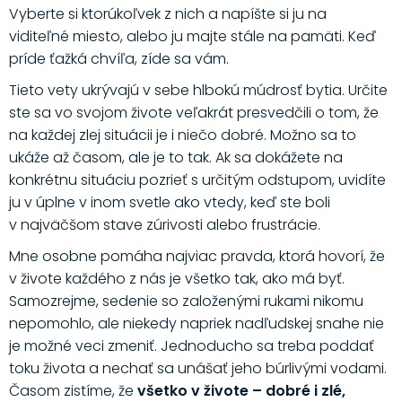
Vyberte si ktorúkoľvek z nich a napíšte si ju na
viditeľné miesto, alebo ju majte stále na pamäti. Keď
príde ťažká chvíľa, zíde sa vám.
Tieto vety ukrývajú v sebe hlbokú múdrosť bytia. Určite
ste sa vo svojom živote veľakrát presvedčili o tom, že
na každej zlej situácii je i niečo dobré. Možno sa to
ukáže až časom, ale je to tak. Ak sa dokážete na
konkrétnu situáciu pozrieť s určitým odstupom, uvidíte
ju v úplne v inom svetle ako vtedy, keď ste boli
v najväčšom stave zúrivosti alebo frustrácie.
Mne osobne pomáha najviac pravda, ktorá hovorí, že
v živote každého z nás je všetko tak, ako má byť.
Samozrejme, sedenie so založenými rukami nikomu
nepomohlo, ale niekedy napriek nadľudskej snahe nie
je možné veci zmeniť. Jednoducho sa treba poddať
toku života a nechať sa unášať jeho búrlivými vodami.
Časom zistíme, že
všetko v živote – dobré i zlé,