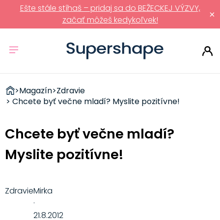
Ešte stále stíhaš – pridaj sa do BEŽECKEJ VÝZVY,
×
začať môžeš kedykoľvek!
ZDRAVÉ
>
Magazín
>
Zdravie
RÝCHLOVKY
> Chcete byť večne mladí? Myslite pozitívne!
Chcete byť večne mladí?
Myslite pozitívne!
Zdravie
Mirka
·
21.8.2012