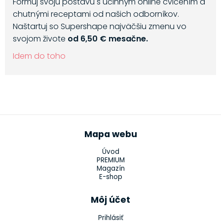
Formuj svoju postavu s účinným online cvičením a
chutnými receptami od našich odborníkov.
Naštartuj so Supershape najväčšiu zmenu vo
svojom živote
od 6,50 € mesačne.
Idem do toho
Mapa webu
Úvod
PREMIUM
Magazín
E-shop
Môj účet
Prihlásiť