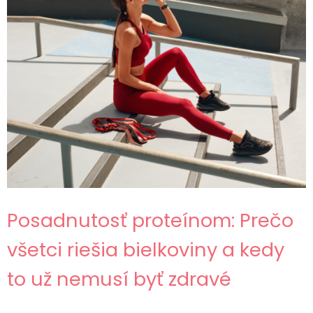
Posadnutosť proteínom: Prečo
všetci riešia bielkoviny a kedy
to už nemusí byť zdravé