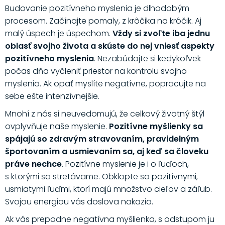
Budovanie pozitívneho myslenia je dlhodobým
procesom. Začínajte pomaly, z krôčika na krôčik. Aj
malý úspech je úspechom.
Vždy si zvoľte iba jednu
oblasť svojho života a skúste do nej vniesť aspekty
pozitívneho myslenia
. Nezabúdajte si kedykoľvek
počas dňa vyčleniť priestor na kontrolu svojho
myslenia. Ak opäť myslíte negatívne, popracujte na
sebe ešte intenzívnejšie.
Mnohí z nás si neuvedomujú, že celkový životný štýl
ovplyvňuje naše myslenie.
Pozitívne myšlienky sa
spájajú so zdravým stravovaním, pravidelným
športovaním a usmievaním sa, aj keď sa človeku
práve nechce
. Pozitívne myslenie je i o ľuďoch,
s ktorými sa stretávame. Obklopte sa pozitívnymi,
usmiatymi ľuďmi, ktorí majú množstvo cieľov a záľub.
Svojou energiou vás doslova nakazia.
Ak vás prepadne negatívna myšlienka, s odstupom ju