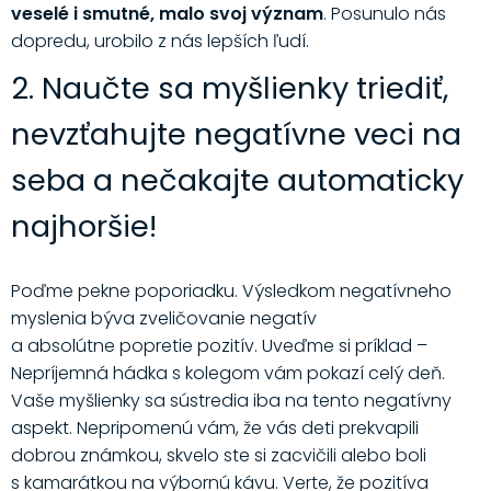
veselé i smutné, malo svoj význam
. Posunulo nás
dopredu, urobilo z nás lepších ľudí.
2. Naučte sa myšlienky triediť,
nevzťahujte negatívne veci na
seba a nečakajte automaticky
najhoršie!
Poďme pekne poporiadku. Výsledkom negatívneho
myslenia býva zveličovanie negatív
a absolútne popretie pozitív. Uveďme si príklad –
Nepríjemná hádka s kolegom vám pokazí celý deň.
Vaše myšlienky sa sústredia iba na tento negatívny
aspekt. Nepripomenú vám, že vás deti prekvapili
dobrou známkou, skvelo ste si zacvičili alebo boli
s kamarátkou na výbornú kávu. Verte, že pozitíva