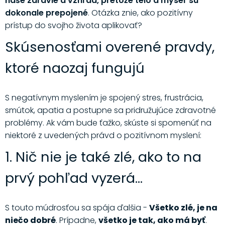
naše zdravie a vzhľad, pretože telo a myseľ sú
dokonale prepojené
. Otázka znie, ako pozitívny
prístup do svojho života aplikovať?
Skúsenosťami overené pravdy,
ktoré naozaj fungujú
S negatívnym myslením je spojený stres, frustrácia,
smútok, apatia a postupne sa pridružujúce zdravotné
problémy. Ak vám bude ťažko, skúste si spomenúť na
niektoré z uvedených právd o pozitívnom myslení:
1. Nič nie je také zlé, ako to na
prvý pohľad vyzerá...
S touto múdrosťou sa spája ďalšia -
Všetko zlé, je na
niečo dobré
. Prípadne,
všetko je tak, ako má byť
.