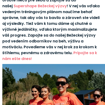
Urobte niečo pre seba a zapojte sa do
našej
Supershape Bežeckej výzvy
! V nej vás vďaka
vedeným tréningovým plánom naučíme behať
správne, tak aby vás to bavilo a zároveň ste videli
aj výsledky. Tiež vám k tomu dáme aj chutné a
výživné jedálničky, vďaka ktorým maximalizujete
váš progres. Zapojte sa do našej Bežeckej výzvy
pod vedením odborníkov na beh, výživu a
motiváciu. Povedieme vás v nej krok za krokom k
štíhlemu, pevnému a zdravému telu.
Pripojte sa k
nám ešte dnes!