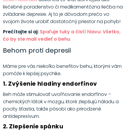
liečebné poradenstvo či medikamentózna liečba na
zvládanie depresie. Aj to je dôvodom prečo vo
svojom živote urobiť dostatočný priestor na pohyb!
Prečítajte si aj:
Spaľuje tuky a čistí hlavu: Všetko,
čo by ste mali vedieť o behu
Behom proti depresii
Máme pre vás niekoľko benefitov behu, ktorými vám
pomôže k lepšej psychike.
1. Zvýšenie hladiny endorfínov
Beh môže stimulovať uvoľňovanie endorfínov –
chemických látok v mozgu, ktoré zlepšujú náladu a
pocity šťastia, takže pôsobí ako prirodzené
antidepresívum.
2. Zlepšenie spánku