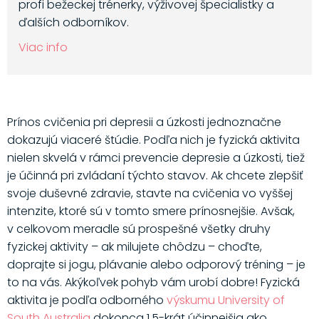
profi bežeckej trénerky, výživovej špecialistky a
ďalších odborníkov.
Viac info
Prínos cvičenia pri depresii a úzkosti jednoznačne
dokazujú viaceré štúdie. Podľa nich je fyzická aktivita
nielen skvelá v rámci prevencie depresie a úzkosti, tiež
je účinná pri zvládaní týchto stavov. Ak chcete zlepšiť
svoje duševné zdravie, stavte na cvičenia vo vyššej
intenzite, ktoré sú v tomto smere prínosnejšie. Avšak,
v celkovom meradle sú prospešné všetky druhy
fyzickej aktivity – ak milujete chôdzu – choďte,
doprajte si jogu, plávanie alebo odporový tréning – je
to na vás. Akýkoľvek pohyb vám urobí dobre! Fyzická
aktivita je podľa odborného
výskumu University of
South Australia
dokonca 1,5-krát účinnejšia ako