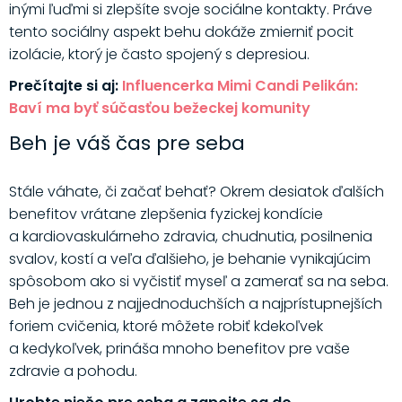
inými ľuďmi si zlepšíte svoje sociálne kontakty. Práve
tento sociálny aspekt behu dokáže zmierniť pocit
izolácie, ktorý je často spojený s depresiou.
Prečítajte si aj:
Influencerka Mimi Candi Pelikán:
Baví ma byť súčasťou bežeckej komunity
Beh je váš čas pre seba
Stále váhate, či začať behať? Okrem desiatok ďalších
benefitov vrátane zlepšenia fyzickej kondície
a kardiovaskulárneho zdravia, chudnutia, posilnenia
svalov, kostí a veľa ďalšieho, je behanie vynikajúcim
spôsobom ako si vyčistiť myseľ a zamerať sa na seba.
Beh je jednou z najjednoduchších a najprístupnejších
foriem cvičenia, ktoré môžete robiť kdekoľvek
a kedykoľvek, prináša mnoho benefitov pre vaše
zdravie a pohodu.