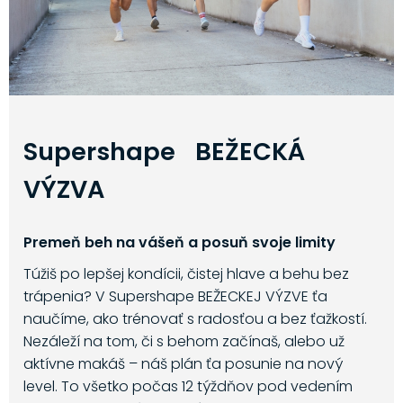
Supershape BEŽECKÁ
VÝZVA
Premeň beh na vášeň a posuň svoje limity
Túžiš po lepšej kondícii, čistej hlave a behu bez
trápenia? V Supershape BEŽECKEJ VÝZVE ťa
naučíme, ako trénovať s radosťou a bez ťažkostí.
Nezáleží na tom, či s behom začínaš, alebo už
aktívne makáš – náš plán ťa posunie na nový
level. To všetko počas 12 týždňov pod vedením