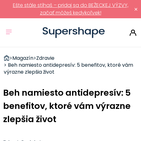
Ešte stále stíhaš – pridaj sa do BEŽECKEJ VÝZVY,
×
začať môžeš kedykoľvek!
ZDRAVÉ
>
Magazín
>
Zdravie
RÝCHLOVKY
> Beh namiesto antidepresív: 5 benefitov, ktoré vám
výrazne zlepšia život
Beh namiesto antidepresív: 5
benefitov, ktoré vám výrazne
zlepšia život