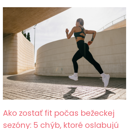
Ako zostať fit počas bežeckej
sezóny: 5 chýb, ktoré oslabujú