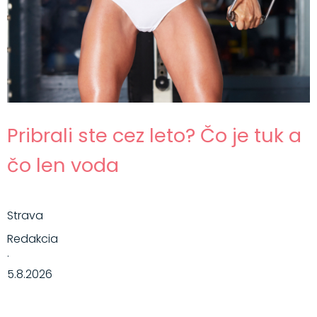
Pribrali ste cez leto? Čo je tuk a
čo len voda
Strava
Redakcia
·
5.8.2026