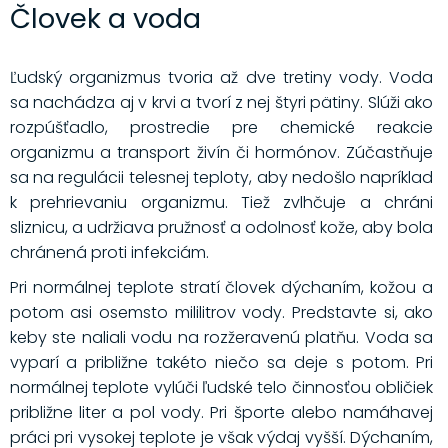
Človek a voda
Ľudský organizmus tvoria až dve tretiny vody. Voda
sa nachádza aj v krvi a tvorí z nej štyri pätiny. Slúži ako
rozpúšťadlo, prostredie pre chemické reakcie
organizmu a transport živín či hormónov. Zúčastňuje
sa na regulácii telesnej teploty, aby nedošlo napríklad
k prehrievaniu organizmu. Tiež zvlhčuje a chráni
sliznicu, a udržiava pružnosť a odolnosť kože, aby bola
chránená proti infekciám.
Pri normálnej teplote stratí človek dýchaním, kožou a
potom asi osemsto mililitrov vody. Predstavte si, ako
keby ste naliali vodu na rozžeravenú platňu. Voda sa
vyparí a približne takéto niečo sa deje s potom. Pri
normálnej teplote vylúči ľudské telo činnosťou obličiek
približne liter a pol vody. Pri športe alebo namáhavej
práci pri vysokej teplote je však výdaj vyšší. Dýchaním,