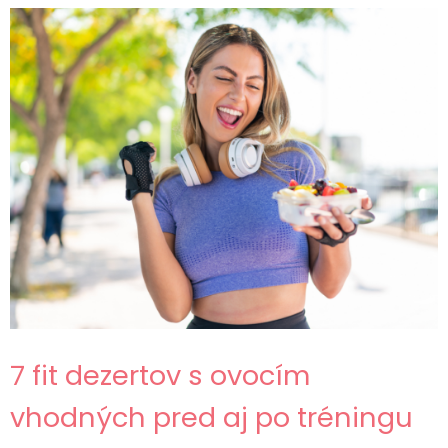
7 fit dezertov s ovocím
vhodných pred aj po tréningu