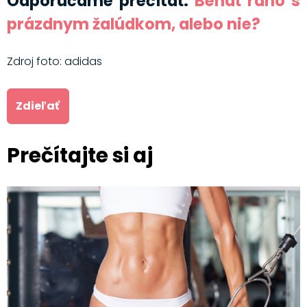
Odporúčame prečítať:
Behať ráno s
prázdnym žalúdkom, alebo nie?
Zdroj foto: adidas
Zdieľať
Prečítajte si aj