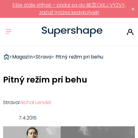
Ešte stále stíhaš – pridaj sa do BEŽECKEJ VÝZVY,
×
začať môžeš kedykoľvek!
ZDRAVÉ
>
Magazín
>
Strava
> Pitný režim pri behu
RÝCHLOVKY
Pitný režim pri behu
Strava
Michal Lendel
·
7.4.2015