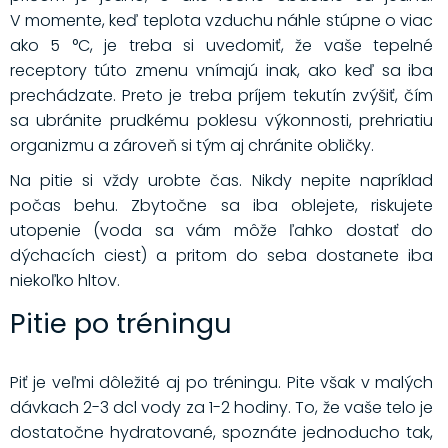
V momente, keď teplota vzduchu náhle stúpne o viac
ako 5 °C, je treba si uvedomiť, že vaše tepelné
receptory túto zmenu vnímajú inak, ako keď sa iba
prechádzate. Preto je treba príjem tekutín zvýšiť, čím
sa ubránite prudkému poklesu výkonnosti, prehriatiu
organizmu a zároveň si tým aj chránite obličky.
Na pitie si vždy urobte čas. Nikdy nepite napríklad
počas behu. Zbytočne sa iba oblejete, riskujete
utopenie (voda sa vám môže ľahko dostať do
dýchacích ciest) a pritom do seba dostanete iba
niekoľko hltov.
Pitie po tréningu
Piť je veľmi dôležité aj po tréningu. Pite však v malých
dávkach 2-3 dcl vody za 1-2 hodiny. To, že vaše telo je
dostatočne hydratované, spoznáte jednoducho tak,