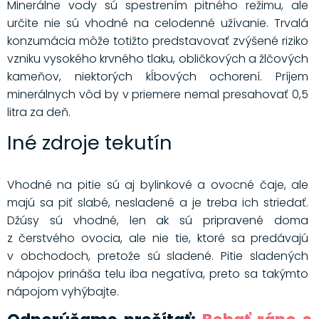
Minerálne vody sú spestrením pitného režimu, ale
určite nie sú vhodné na celodenné užívanie. Trvalá
konzumácia môže totižto predstavovať zvýšené riziko
vzniku vysokého krvného tlaku, obličkových a žlčových
kameňov, niektorých kĺbových ochorení. Príjem
minerálnych vôd by v priemere nemal presahovať 0,5
litra za deň.
Iné zdroje tekutín
Vhodné na pitie sú aj bylinkové a ovocné čaje, ale
majú sa piť slabé, nesladené a je treba ich striedať.
Džúsy sú vhodné, len ak sú pripravené doma
z čerstvého ovocia, ale nie tie, ktoré sa predávajú
v obchodoch, pretože sú sladené. Pitie sladených
nápojov prináša telu iba negatíva, preto sa takýmto
nápojom vyhýbajte.