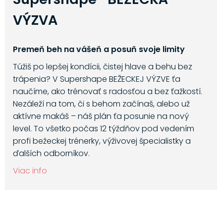
VÝZVA
Premeň beh na vášeň a posuň svoje limity
Túžiš po lepšej kondícii, čistej hlave a behu bez
trápenia? V Supershape BEŽECKEJ VÝZVE ťa
naučíme, ako trénovať s radosťou a bez ťažkostí.
Nezáleží na tom, či s behom začínaš, alebo už
aktívne makáš – náš plán ťa posunie na nový
level. To všetko počas 12 týždňov pod vedením
profi bežeckej trénerky, výživovej špecialistky a
ďalších odborníkov.
Viac info