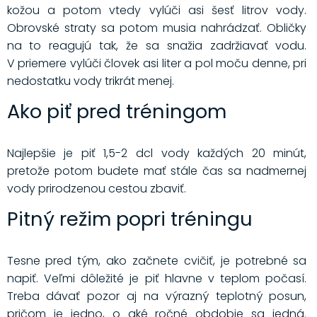
kožou a potom vtedy vylúči asi šesť litrov vody.
Obrovské straty sa potom musia nahrádzať. Obličky
na to reagujú tak, že sa snažia zadržiavať vodu.
V priemere vylúči človek asi liter a pol moču denne, pri
nedostatku vody trikrát menej.
Ako piť pred tréningom
Najlepšie je piť 1,5-2 dcl vody každých 20 minút,
pretože potom budete mať stále čas sa nadmernej
vody prirodzenou cestou zbaviť.
Pitný režim popri tréningu
Tesne pred tým, ako začnete cvičiť, je potrebné sa
napiť. Veľmi dôležité je piť hlavne v teplom počasí.
Treba dávať pozor aj na výrazný teplotný posun,
pričom je jedno, o aké ročné obdobie sa jedná.