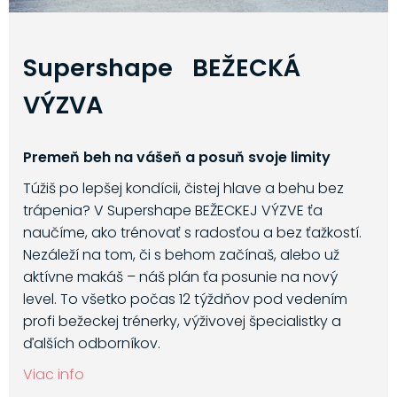
Supershape BEŽECKÁ
VÝZVA
Premeň beh na vášeň a posuň svoje limity
Túžiš po lepšej kondícii, čistej hlave a behu bez
trápenia? V Supershape BEŽECKEJ VÝZVE ťa
naučíme, ako trénovať s radosťou a bez ťažkostí.
Nezáleží na tom, či s behom začínaš, alebo už
aktívne makáš – náš plán ťa posunie na nový
level. To všetko počas 12 týždňov pod vedením
profi bežeckej trénerky, výživovej špecialistky a
ďalších odborníkov.
Viac info