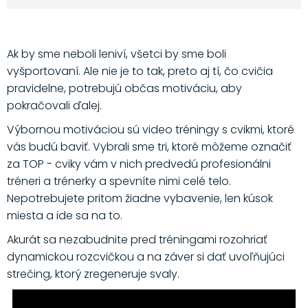
Ak by sme neboli leniví, všetci by sme boli
vyšportovaní. Ale nie je to tak, preto aj tí, čo cvičia
pravidelne, potrebujú občas motiváciu, aby
pokračovali ďalej.
Výbornou motiváciou sú video tréningy s cvikmi, ktoré
vás budú baviť. Vybrali sme tri, ktoré môžeme označiť
za TOP - cviky vám v nich predvedú profesionálni
tréneri a trénerky a spevníte nimi celé telo.
Nepotrebujete pritom žiadne vybavenie, len kúsok
miesta a ide sa na to.
Akurát sa nezabudnite pred tréningami rozohriať
dynamickou rozcvičkou a na záver si dať uvoľňujúci
strečing, ktorý zregeneruje svaly.