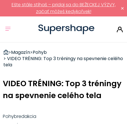
Ešte stále stíhaš – pridaj sa do BEŽECKEJ VÝZVY,
×
začať môžeš kedykoľvek!
ZDRAVÉ
>
Magazín
>
Pohyb
RÝCHLOVKY
> VIDEO TRÉNING: Top 3 tréningy na spevnenie celého
tela
VIDEO TRÉNING: Top 3 tréningy
na spevnenie celého tela
Pohyb
redakcia
·