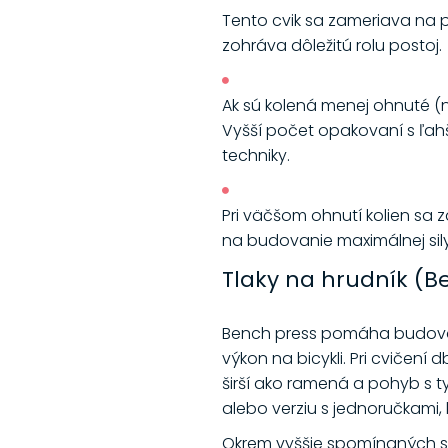
Tento cvik sa zameriava na p
zohráva dôležitú rolu postoj.
Ak sú kolená menej ohnuté (
Vyšší počet opakovaní s ľah
techniky.
Pri väčšom ohnutí kolien sa 
na budovanie maximálnej sily
Tlaky na hrudník (B
Bench press pomáha budovať ni
výkon na bicykli. Pri cvičení
širší ako ramená a pohyb s ty
alebo verziu s jednoručkami,
Okrem vyššie spomínaných sú sk