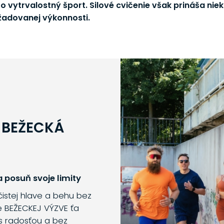
sto vytrvalostný šport. Silové cvičenie však prináša ni
adovanej výkonnosti.
 BEŽECKÁ
 posuň svoje limity
 čistej hlave a behu bez
e BEŽECKEJ VÝZVE ťa
s radosťou a bez