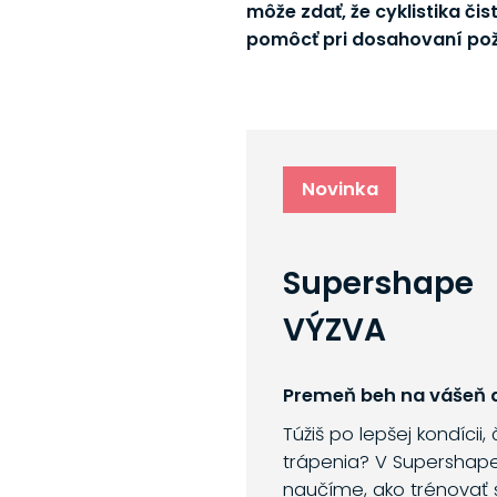
môže zdať, že cyklistika či
pomôcť pri dosahovaní pož
Novinka
Supershape
VÝZVA
Premeň beh na vášeň a
Túžiš po lepšej kondícii,
trápenia? V Supershap
naučíme, ako trénovať 