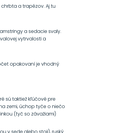
chrbta a trapézov. Aj tu
amstringy a sedacie svaly.
alovej vytrvalosti a
počet opakovaní je vhodný
ré sú taktiež kľúčové pre
e na zemi, úchop tyče o niečo
činkou (tyč so závažiami)
ou v sede alebo stoji), ruský