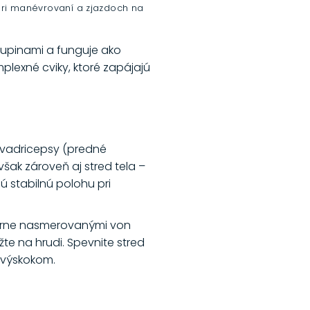
é pri manévrovaní a zjazdoch na
kupinami a funguje ako
lexné cviky, ktoré zapájajú
 kvadricepsy (predné
však zároveň aj stred tela –
ú stabilnú polohu pri
mierne nasmerovanými von
žte na hrudi. Spevnite stred
s výskokom.