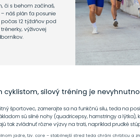
m, či s behom začínaš,
 – náš plán ťa posunie
o počas 12 týždňov pod
trénerky, výživovej
dborníkov.
 cyklistom, silový tréning je nevyhnutno
litný športovec, zamerajte sa na funkčnú silu, teda na posil
 Základom sú silné nohy (quadricepsy, hamstringy a lýtka),
 tak zvládnuť rôzne výzvy na trati, napríklad prudké stú
ilnom jadre, tzv. core
– stabilnejší stred teda chráni chrbticu a zn