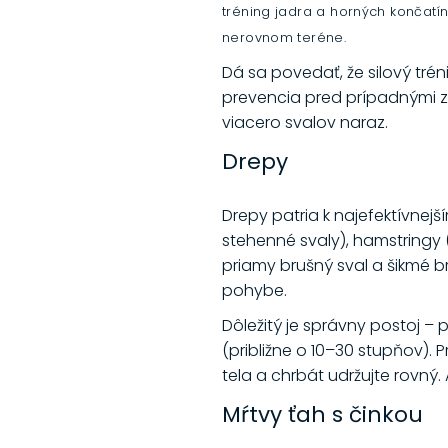
tréning jadra a horných končatín 
nerovnom teréne.
Dá sa povedať, že silový tr
prevencia pred prípadnými z
viacero svalov naraz.
Drepy
Drepy patria k najefektívnej
stehenné svaly), hamstringy (
priamy brušný sval a šikmé b
pohybe.
Dôležitý je správny postoj –
(približne o 10–30 stupňov). 
tela a chrbát udržujte rovný
Mŕtvy ťah s činkou