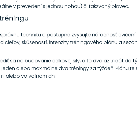
ideálne v prevedení s jednou nohou) či takzvaný plavec.
 tréningu
správnu techniku a postupne zvyšujte náročnosť cvičení.
 od cieľov, skúseností, intenzity tréningového plánu a sezón
diť sa na budovanie celkovej sily, a to dva až trikrát do
tj. jeden alebo maximálne dva tréningy za týždeň. Plánujte 
ami alebo vo voľnom dni.