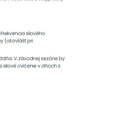
 Frekvencia silového
y (obzvlášť pri
 týždňa. V závodnej sezóne by
si silové cvičenie v dňoch s