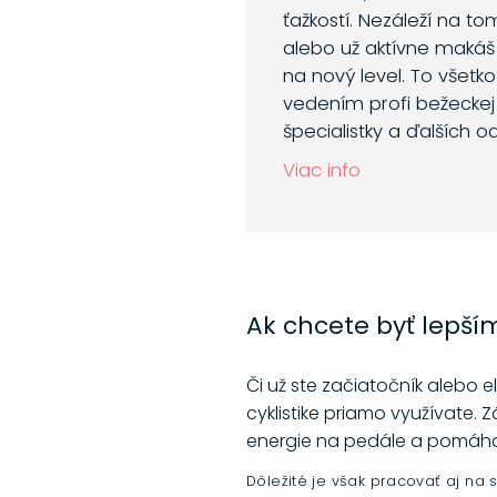
ťažkostí. Nezáleží na to
alebo už aktívne makáš
na nový level. To všetk
vedením profi bežeckej 
špecialistky a ďalších o
Viac info
Ak chcete byť lepším
Či už ste začiatočník alebo e
cyklistike priamo využívate.
energie na pedále a pomáhajú
Dôležité je však pracovať aj na s