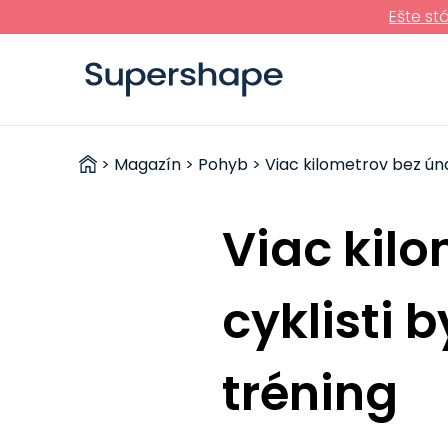
Ešte st
ZDRAVÉ
>
Magazín
>
Pohyb
> Viac kilometrov bez úna
RÝCHLOVKY
Viac kil
cyklisti 
tréning