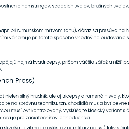
osilnenie hamstringov, sedacích svalov, brušných svalov, 
napr. pri rumunskom mŕtvom ťahu), dôraz sa presúva na h
šími váhami je pri tomto spôsobe vhodný na budovanie sv
zapájajú najmä kvadricepsy, pričom väčšia záťaž a nižší 
.
ench Press)
elen silný hrudník, ale aj tricepsy a ramená – svaly, kto
 dbajte na správnu techniku, tzn. chodidlá musia byť pevn
čou musí byť kontrolovaný. Vyskúšajte klasický variant s 
 ktorá je pre začiatočníkov jednoduchšia.
velými cvikmi pre cyklistov aj: military press (tlaky s čink