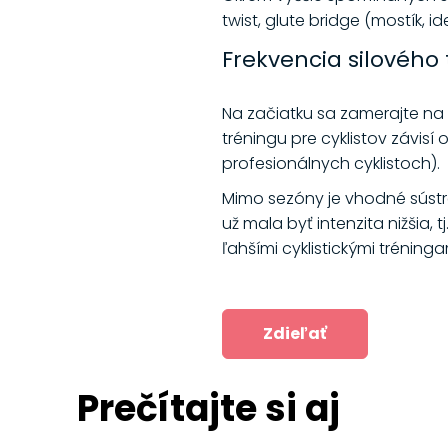
twist, glute bridge (mostík, 
Frekvencia silového
Na začiatku sa zamerajte na 
tréningu pre cyklistov závisí
profesionálnych cyklistoch).
Mimo sezóny je vhodné sústre
už mala byť intenzita nižšia, 
ľahšími cyklistickými tréning
Zdieľať
Prečítajte si aj