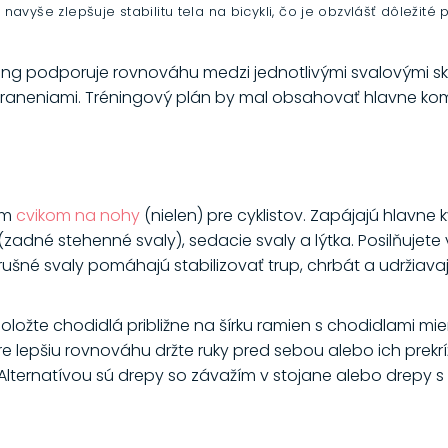
navyše zlepšuje stabilitu tela na bicykli, čo je obzvlášť dôležit
éning podporuje rovnováhu medzi jednotlivými svalovými s
raneniami. Tréningový plán by mal obsahovať hlavne komp
ším
cvikom na nohy
(nielen) pre cyklistov. Zapájajú hlavne
zadné stehenné svaly), sedacie svaly a lýtka. Posilňujete 
rušné svaly pomáhajú stabilizovať trup, chrbát a udržiavaj
 položte chodidlá približne na šírku ramien s chodidlami 
Pre lepšiu rovnováhu držte ruky pred sebou alebo ich prekrí
. Alternatívou sú drepy so závažím v stojane alebo drepy 