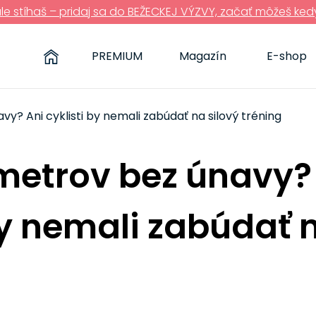
ále stíhaš – pridaj sa do BEŽECKEJ VÝZVY, začať môžeš ked
PREMIUM
Magazín
E-shop
vy? Ani cyklisti by nemali zabúdať na silový tréning
ometrov bez únavy?
by nemali zabúdať 