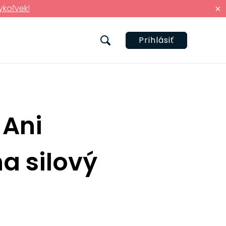
ykoľvek!
×
Prihlásiť
 Ani
na silový