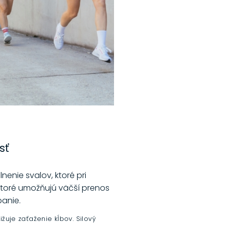
sť
nenie svalov, ktoré pri
 ktoré umožňujú väčší prenos
panie.
ižuje zaťaženie kĺbov. Silový