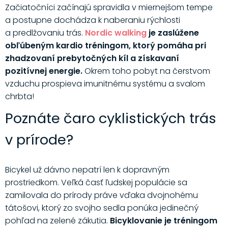
Začiatočníci začínajú spravidla v miernejšom tempe
a postupne dochádza k naberaniu rýchlosti
a predlžovaniu trás.
Nordic walking
je zaslúžene
obľúbeným kardio tréningom, ktorý pomáha pri
zhadzovaní prebytočných kíl a získavaní
pozitívnej energie.
Okrem toho pobyt na čerstvom
vzduchu prospieva imunitnému systému a svalom
chrbta!
Poznáte čaro cyklistických trás
v prírode?
Bicykel už dávno nepatrí len k dopravným
prostriedkom. Veľká časť ľudskej populácie sa
zamilovala do prírody práve vďaka dvojnohému
tátošovi, ktorý zo svojho sedla ponúka jedinečný
pohľad na zelené zákutia.
Bicyklovanie je tréningom