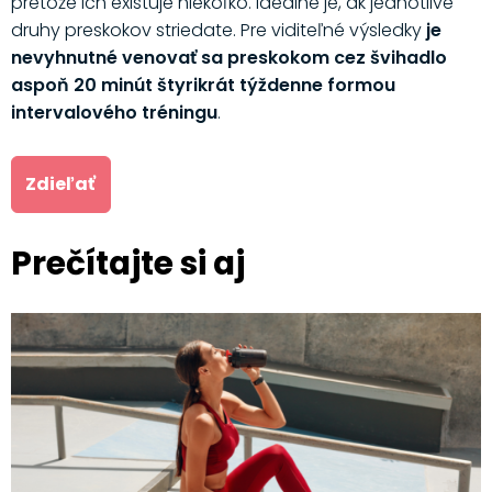
pretože ich existuje niekoľko. Ideálne je, ak jednotlivé
druhy preskokov striedate. Pre viditeľné výsledky
je
nevyhnutné venovať sa preskokom cez švihadlo
aspoň 20 minút štyrikrát týždenne formou
intervalového tréningu
.
Zdieľať
Prečítajte si aj