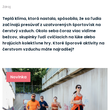
Zdroj:
Teplá klíma, ktorá nastala, spôsobila, že sa ľudia
začínajú presúvať z uzatvorených športovísk na
čerstvý vzduch. Okolo seba čoraz viac vidíme
bežcov, skupinky ľudí cvičiacich na lúke alebo
hrajúcich kolektívne hry. Ktoré šporové aktivity na
čerstvom vzduchu máte najradšej?
Novinka