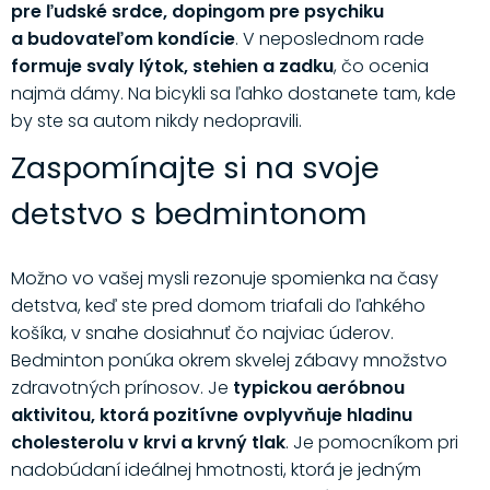
pre ľudské srdce, dopingom pre psychiku
a budovateľom kondície
. V neposlednom rade
formuje svaly lýtok, stehien a zadku
, čo ocenia
najmä dámy. Na bicykli sa ľahko dostanete tam, kde
by ste sa autom nikdy nedopravili.
Zaspomínajte si na svoje
detstvo s bedmintonom
Možno vo vašej mysli rezonuje spomienka na časy
detstva, keď ste pred domom triafali do ľahkého
košíka, v snahe dosiahnuť čo najviac úderov.
Bedminton ponúka okrem skvelej zábavy množstvo
zdravotných prínosov. Je
typickou aeróbnou
aktivitou, ktorá pozitívne ovplyvňuje hladinu
cholesterolu v krvi a krvný tlak
. Je pomocníkom pri
nadobúdaní ideálnej hmotnosti, ktorá je jedným