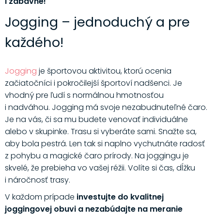
i zábavné!
Jogging – jednoduchý a pre
každého!
Jogging
je športovou aktivitou, ktorú ocenia
začiatočníci i pokročilejší športoví nadšenci. Je
vhodný pre ľudí s normálnou hmotnosťou
i nadváhou. Jogging má svoje nezabudnuteľné čaro.
Je na vás, či sa mu budete venovať individuálne
alebo v skupinke. Trasu si vyberáte sami. Snažte sa,
aby bola pestrá. Len tak si naplno vychutnáte radosť
z pohybu a magické čaro prírody. Na joggingu je
skvelé, že prebieha vo vašej réžii. Volíte si čas, dĺžku
i náročnosť trasy.
V každom prípade
investujte do kvalitnej
joggingovej obuvi a nezabúdajte na meranie