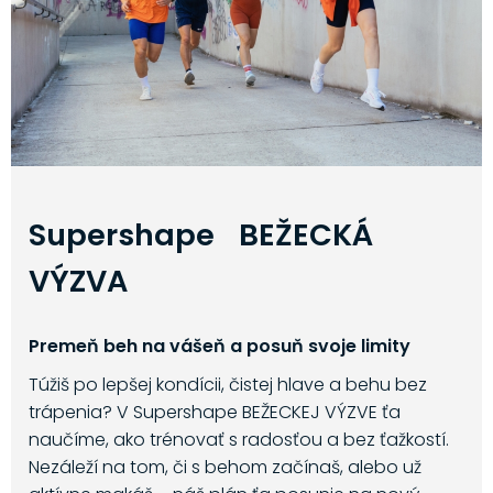
Supershape BEŽECKÁ
VÝZVA
Premeň beh na vášeň a posuň svoje limity
Túžiš po lepšej kondícii, čistej hlave a behu bez
trápenia? V Supershape BEŽECKEJ VÝZVE ťa
naučíme, ako trénovať s radosťou a bez ťažkostí.
Nezáleží na tom, či s behom začínaš, alebo už