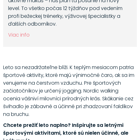
aktívne makáš – náš plán ťa posunie na nový
level. To všetko počas 12 týždňov pod vedením
profi bežeckej trénerky, výživovej špecialistky a
ďalších odborníkov.
Viac info
Leto sa nezadržateľne blíži. K teplým mesiacom patria
športové aktivity, ktoré majú výnimočné čaro, ak sa im
venujeme na čerstvom vzduchu. Pre športových
začiatočníkov je určený jogging. Nordic walking
ocenia vášniví milovníci prírodných krás. Skákanie cez
švihadlo je zábavné a účinné pri zhadzovaní faldíkov
na bruchu.
Chcete prežiť leto naplno? Inšpirujte sa letnými
športovými aktivitami, ktoré sú nielen účinné, ale