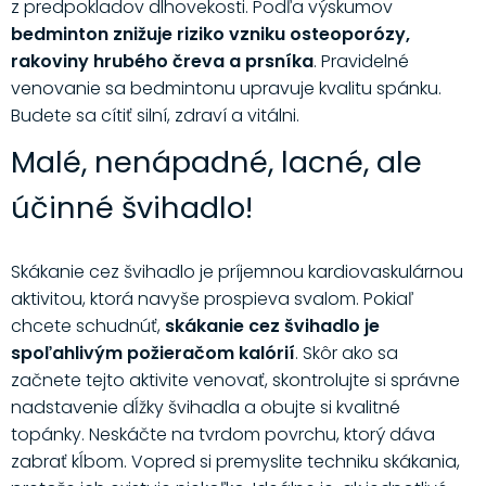
z predpokladov dlhovekosti. Podľa výskumov
bedminton znižuje riziko vzniku osteoporózy,
rakoviny hrubého čreva a prsníka
. Pravidelné
venovanie sa bedmintonu upravuje kvalitu spánku.
Budete sa cítiť silní, zdraví a vitálni.
Malé, nenápadné, lacné, ale
účinné švihadlo!
Skákanie cez švihadlo je príjemnou kardiovaskulárnou
aktivitou, ktorá navyše prospieva svalom. Pokiaľ
chcete schudnúť,
skákanie cez švihadlo je
spoľahlivým požieračom kalórií
. Skôr ako sa
začnete tejto aktivite venovať, skontrolujte si správne
nadstavenie dĺžky švihadla a obujte si kvalitné
topánky. Neskáčte na tvrdom povrchu, ktorý dáva
zabrať kĺbom. Vopred si premyslite techniku skákania,