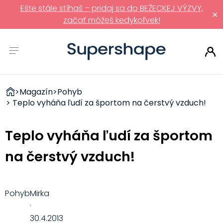
Ešte stále stíhaš – pridaj sa do BEŽECKEJ VÝZVY,
×
začať môžeš kedykoľvek!
ZDRAVÉ
>
Magazín
>
Pohyb
RÝCHLOVKY
> Teplo vyháňa ľudí za športom na čerstvý vzduch!
Teplo vyháňa ľudí za športom
na čerstvý vzduch!
Pohyb
Mirka
·
30.4.2013