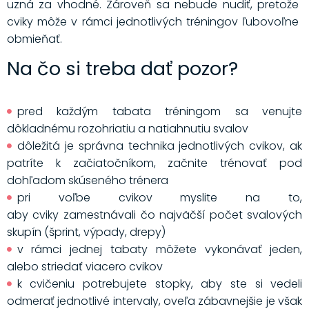
uzná za vhodné. Zároveň sa nebude nudiť, pretože
cviky môže v rámci jednotlivých tréningov ľubovoľne
obmieňať.
Na čo si treba dať pozor?
pred každým tabata tréningom sa venujte
dôkladnému rozohriatiu a natiahnutiu svalov
dôležitá je správna technika jednotlivých cvikov, ak
patríte k začiatočníkom, začnite trénovať pod
dohľadom skúseného trénera
pri voľbe cvikov myslite na to,
aby cviky zamestnávali čo najväčší počet svalových
skupín (šprint, výpady, drepy)
v rámci jednej tabaty môžete vykonávať jeden,
alebo striedať viacero cvikov
k cvičeniu potrebujete stopky, aby ste si vedeli
odmerať jednotlivé intervaly, oveľa zábavnejšie je však