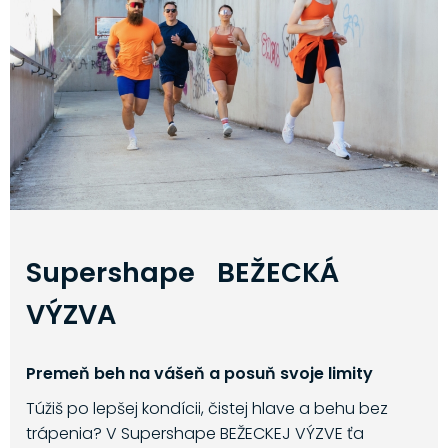
Supershape BEŽECKÁ
VÝZVA
Premeň beh na vášeň a posuň svoje limity
Túžiš po lepšej kondícii, čistej hlave a behu bez
trápenia? V Supershape BEŽECKEJ VÝZVE ťa