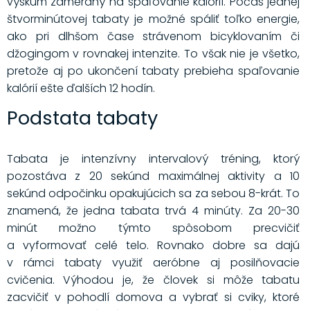
výskum zameraný na spaľovanie kalórií. Počas jednej
štvorminútovej tabaty je možné spáliť toľko energie,
ako pri dlhšom čase strávenom bicyklovaním či
džogingom v rovnakej intenzite. To však nie je všetko,
pretože aj po ukončení tabaty prebieha spaľovanie
kalórií ešte ďalších 12 hodín.
Podstata tabaty
Tabata je intenzívny intervalový tréning, ktorý
pozostáva z 20 sekúnd maximálnej aktivity a 10
sekúnd odpočinku opakujúcich sa za sebou 8-krát. To
znamená, že jedna tabata trvá 4 minúty. Za 20-30
minút možno týmto spôsobom precvičiť
a vyformovať celé telo. Rovnako dobre sa dajú
v rámci tabaty využiť aeróbne aj posilňovacie
cvičenia. Výhodou je, že človek si môže tabatu
zacvičiť v pohodlí domova a vybrať si cviky, ktoré