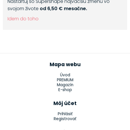
Naštartuj so Supershape najväčšiu zmenu vo
svojom živote
od 6,50 € mesačne.
Idem do toho
Mapa webu
Úvod
PREMIUM
Magazín
E-shop
Môj účet
Prihlásiť
Registrovať