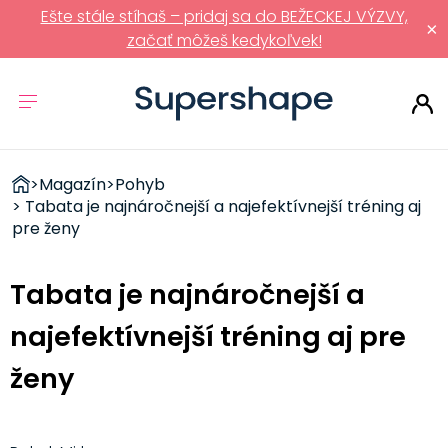
Ešte stále stíhaš – pridaj sa do BEŽECKEJ VÝZVY,
×
začať môžeš kedykoľvek!
ZDRAVÉ
>
Magazín
>
Pohyb
RÝCHLOVKY
> Tabata je najnáročnejší a najefektívnejší tréning aj
pre ženy
Tabata je najnáročnejší a
najefektívnejší tréning aj pre
ženy