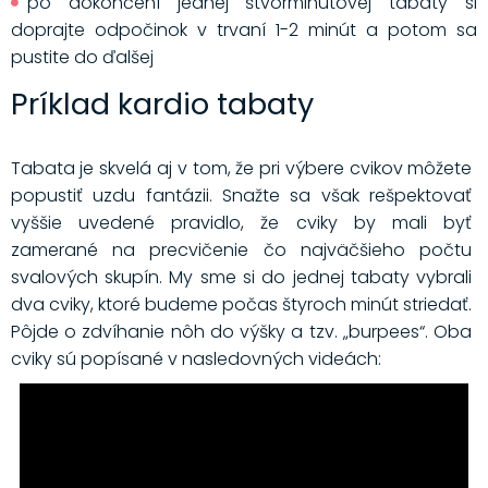
po dokončení jednej štvorminútovej tabaty si
doprajte odpočinok v trvaní 1-2 minút a potom sa
pustite do ďalšej
Príklad kardio tabaty
Tabata je skvelá aj v tom, že pri výbere cvikov môžete
popustiť uzdu fantázii. Snažte sa však rešpektovať
vyššie uvedené pravidlo, že cviky by mali byť
zamerané na precvičenie čo najväčšieho počtu
svalových skupín. My sme si do jednej tabaty vybrali
dva cviky, ktoré budeme počas štyroch minút striedať.
Pôjde o zdvíhanie nôh do výšky a tzv. „burpees“. Oba
cviky sú popísané v nasledovných videách: