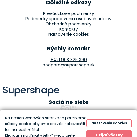
Dôležité odkazy
Prevádzkové podmienky
Podmienky spracovania osobných údajov
Obchodné podmienky
Kontakty
Nastavenie cookies
Rýchly kontakt
+421 908 825 390
podpora@supershape.sk
Sociálne siete
Na našich webových stránkach používame
Nastavenia cookies
súbory cookie, aby sme pre vás zabezpečili
ten najlepší zážitok.
Copyright 2010-2026 Supershape
Prijať všetky
Kliknutím na „Prijať všetky“ vyjadrujete
Created by
Anawe