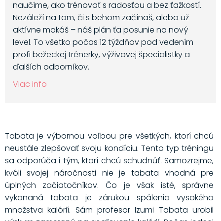
naučíme, ako trénovať s radosťou a bez ťažkostí.
Nezáleží na tom, či s behom začínaš, alebo už
aktívne makáš – náš plán ťa posunie na nový
level. To všetko počas 12 týždňov pod vedením
profi bežeckej trénerky, výživovej špecialistky a
ďalších odborníkov.
Viac info
Tabata je výbornou voľbou pre všetkých, ktorí chcú
neustále zlepšovať svoju kondíciu. Tento typ tréningu
sa odporúča i tým, ktorí chcú schudnúť. Samozrejme,
kvôli svojej náročnosti nie je tabata vhodná pre
úplných začiatočníkov. Čo je však isté, správne
vykonaná tabata je zárukou spálenia vysokého
množstva kalórií. Sám profesor Izumi Tabata urobil