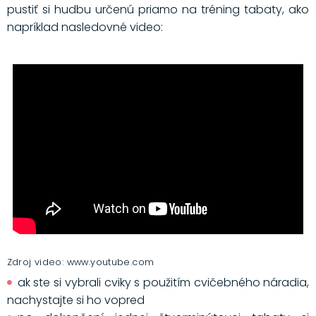
pustiť si hudbu určenú priamo na tréning tabaty, ako
napríklad nasledovné video:
Zdroj video: www.youtube.com
ak ste si vybrali cviky s použitím cvičebného náradia,
nachystajte si ho vopred