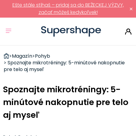
Ešte stále stíhaš – pridaj sa do BEŽECKEJ VÝZVY,
×
začať môžeš kedykoľvek!
ZDRAVÉ
>
Magazín
>
Pohyb
RÝCHLOVKY
> Spoznajte mikrotréningy: 5-minútové nakopnutie
pre telo aj myseľ
Spoznajte mikrotréningy: 5-
minútové nakopnutie pre telo
aj myseľ