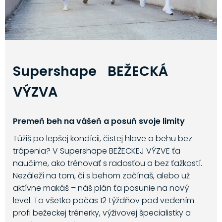
Supershape BEŽECKÁ
VÝZVA
Premeň beh na vášeň a posuň svoje limity
Túžiš po lepšej kondícii, čistej hlave a behu bez
trápenia? V Supershape BEŽECKEJ VÝZVE ťa
naučíme, ako trénovať s radosťou a bez ťažkostí.
Nezáleží na tom, či s behom začínaš, alebo už
aktívne makáš – náš plán ťa posunie na nový
level. To všetko počas 12 týždňov pod vedením
profi bežeckej trénerky, výživovej špecialistky a