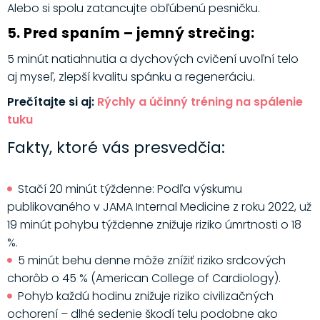
Alebo si spolu zatancujte obľúbenú pesničku.
5. Pred spaním – jemný strečing:
5 minút natiahnutia a dychových cvičení uvoľní telo
aj myseľ, zlepší kvalitu spánku a regeneráciu.
Prečítajte si aj:
Rýchly a účinný tréning na spálenie
tuku
Fakty, ktoré vás presvedčia:
Stačí 20 minút týždenne: Podľa výskumu
publikovaného v JAMA Internal Medicine z roku 2022, už
19 minút pohybu týždenne znižuje riziko úmrtnosti o 18
%.
5 minút behu denne môže znížiť riziko srdcových
chorôb o 45 % (American College of Cardiology).
Pohyb každú hodinu znižuje riziko civilizačných
ochorení – dlhé sedenie škodí telu podobne ako