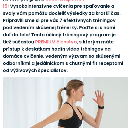
15
! Vysokointenzívne cvičenia pre spaľovanie a
svaly vám pomôžu docieliť výsledky za kratší čas.
Pripravili sme si pre vás 7 efektívnych tréningov
pod vedením skúsenej trénerky. Poďte si s nami
dať do tela! Tento účinný tréningový program je
tiež súčasťou
PREMIUM členstva
, s ktorým máte
prístup k desiatkam hodín video tréningov na
domáce cvičenie, vedeným výzvam so skúsenými
odborníkmi a jedálničkom s chutnými fit receptami
od výživových špecialistov.