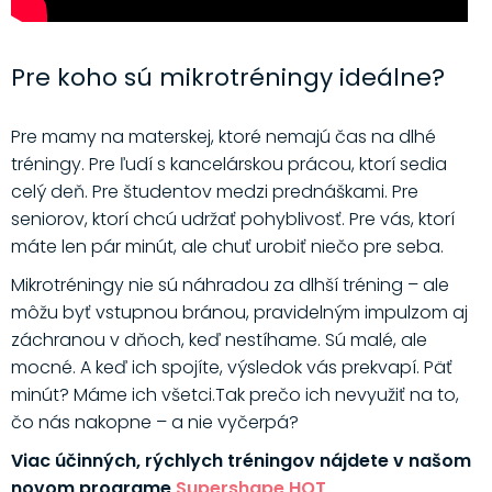
Pre koho sú mikrotréningy ideálne?
Pre mamy na materskej, ktoré nemajú čas na dlhé
tréningy. Pre ľudí s kancelárskou prácou, ktorí sedia
celý deň. Pre študentov medzi prednáškami. Pre
seniorov, ktorí chcú udržať pohyblivosť. Pre vás, ktorí
máte len pár minút, ale chuť urobiť niečo pre seba.
Mikrotréningy nie sú náhradou za dlhší tréning – ale
môžu byť vstupnou bránou, pravidelným impulzom aj
záchranou v dňoch, keď nestíhame. Sú malé, ale
mocné. A keď ich spojíte, výsledok vás prekvapí. Päť
minút? Máme ich všetci.Tak prečo ich nevyužiť na to,
čo nás nakopne – a nie vyčerpá?
Viac účinných, rýchlych tréningov nájdete v našom
novom programe
Supershape HOT