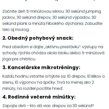
Začnite deň 5-minútovou sériou: 30 sekúnd jumping
jackov, 30 sekúnd drepov, 30 sekúnd výpadov, 30
sekúnd plank a minúta hlbokého dýchania. Zobudíte
telo aj mozog.
2. Obedný pohybový snack:
Pred obedom si dajte „aktívnu prestávku”: výstupy na
schody, rýchla chôdza okolo bloku alebo 5-minútová
jóga pre chrbticu.
3. Kancelárske mikrotréningy:
Každú hodinu vstaňte a hýbte sa: 10 drepov, 10 klikov o
stenu, 10 výponov na špičky. Trvá to menej ako 2
minúty, no rozdiel pocítite hneď.
4. Rodinné večerné minútky:
Zapojte deti – kto dá viac drepov za 30 sekúnd?