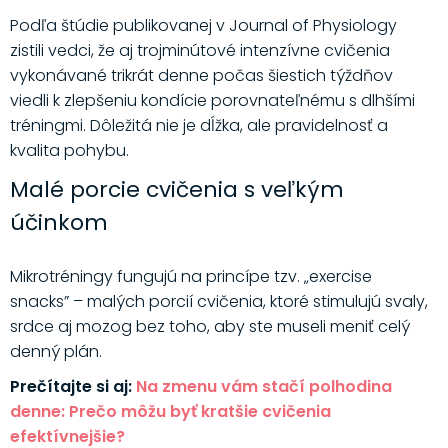
Podľa štúdie publikovanej v Journal of Physiology
zistili vedci, že aj trojminútové intenzívne cvičenia
vykonávané trikrát denne počas šiestich týždňov
viedli k zlepšeniu kondície porovnateľnému s dlhšími
tréningmi. Dôležitá nie je dĺžka, ale pravidelnosť a
kvalita pohybu.
Malé porcie cvičenia s veľkým
účinkom
Mikrotréningy fungujú na princípe tzv. „exercise
snacks” – malých porcií cvičenia, ktoré stimulujú svaly,
srdce aj mozog bez toho, aby ste museli meniť celý
denný plán.
Prečítajte si aj:
Na zmenu vám stačí polhodina
denne: Prečo môžu byť kratšie cvičenia
efektívnejšie?