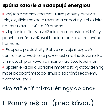
Spália kalórie a nadopujú energiou
Zvýšenie hladiny energie: Krátke pohyby prekrvia
telo, okysličia mozog a rozprúdia endorfíny. Zabudnite
na tretiu kávu – skúste 20 drepov.
Zlepšenie nálady a zníženie stresu: Pravidelný krátky
pohyb pomáha znižovať hladinu kortizolu, stresového
hormónu.
Podpora produktivity: Pohyb aktivuje mozgové
centrá zodpovedné za pozornosť a rozhodovanie. Po
5 minútach plankovania možno napíšete lepší mail.
Spálenie kalórií a udržanie hmotnosti: Aj krátky tréning
môže podporiť metabolizmus a zabrániť sedavému
životnému štýlu.
Ako začleniť mikrotréningy do dňa?
1. Ranný reštart (pred kávou):