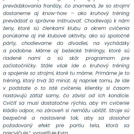
prevádzkovania franšízy, čo znamená, že so strojmi
dostaneme aj know-how – ako kruhový tréning
prevádzať a správne inštruovať. Chodievajú k nám
ženy, ktoré sú členkami klubu a okrem cvičenia
ponúkame aj iné klubové aktivity, ako sú spoločné
párty, chodievame do divadiel, na vychádzky
a podobne. Máme aj bežecké tréningy, ktoré sú
riadené nami a sú skôr programom pre
začiatočníčky. Stále však ide o kruhový tréning
a spojenie so strojmi, ktoré tu máme. Primárne je to
tréning, ktorý trvá 30 minút. Aj napriek tomu, že ide
v podstate o to isté cvičenie, klientky si časom
nastavujú záťaž samy, čo závisí od ich kondície.
Cvičiť sa musí dostatočne rýchlo, aby im cvičenie
kládlo odpor, no zároveň si nemôžu ublížiť. Stroje sú
bezpečné a nastavené tak, aby sa dosiahol
požadovaný efekt pre partiu tela, ktorá sa
precvičuje
,“ vysvetľuje Kyra.