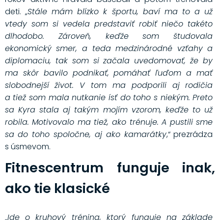
deti. „
Stále mám blízko k športu, baví ma to a už
vtedy som si vedela predstaviť robiť niečo takéto
dlhodobo. Zároveň, keďže som študovala
ekonomický smer, a teda medzinárodné vzťahy a
diplomaciu, tak som si začala uvedomovať, že by
ma skôr bavilo podnikať, pomáhať ľuďom a mať
slobodnejší život. V tom ma podporili aj rodičia
a tiež som mala nutkanie ísť do toho s niekým. Preto
sa Kyra stala aj takým mojím vzorom, keďže to už
robila. Motivovalo ma tiež, ako trénuje. A pustili sme
sa do toho spoločne, aj ako kamarátky
,“ prezrádza
s úsmevom.
Fitnescentrum funguje inak,
ako tie klasické
„
Ide o kruhový tréning, ktorý funguje na základe