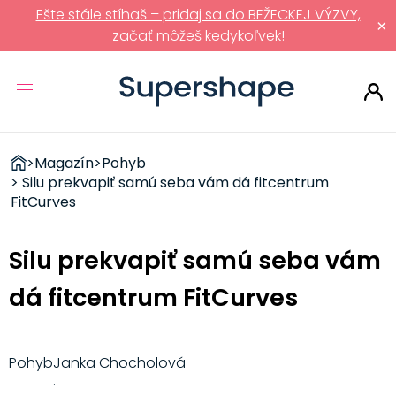
Ešte stále stíhaš – pridaj sa do BEŽECKEJ VÝZVY,
×
začať môžeš kedykoľvek!
ZDRAVÉ
>
Magazín
>
Pohyb
RÝCHLOVKY
> Silu prekvapiť samú seba vám dá fitcentrum
FitCurves
Silu prekvapiť samú seba vám
dá fitcentrum FitCurves
Pohyb
Janka Chocholová
·