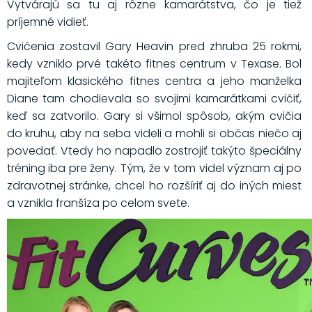
Vytvárajú sa tu aj rôzne kamarátstva, čo je tiež
príjemné vidieť.
Cvičenia zostavil Gary Heavin pred zhruba 25 rokmi,
kedy vzniklo prvé takéto fitnes centrum v Texase. Bol
majiteľom klasického fitnes centra a jeho manželka
Diane tam chodievala so svojimi kamarátkami cvičiť,
keď sa zatvorilo. Gary si všimol spôsob, akým cvičia
do kruhu, aby na seba videli a mohli si občas niečo aj
povedať. Vtedy ho napadlo zostrojiť takýto špeciálny
tréning iba pre ženy. Tým, že v tom videl význam aj po
zdravotnej stránke, chcel ho rozšíriť aj do iných miest
a vznikla franšíza po celom svete.