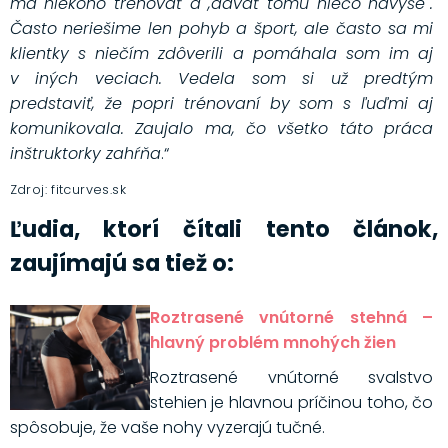
ma niekoho trénovať a ,dávať tomu niečo navyše᾿.
Často neriešime len pohyb a šport, ale často sa mi
klientky s niečím zdôverili a pomáhala som im aj
v iných veciach. Vedela som si už predtým
predstaviť, že popri trénovaní by som s ľuďmi aj
komunikovala. Zaujalo ma, čo všetko táto práca
inštruktorky zahŕňa
.“
Zdroj: fitcurves.sk
Ľudia, ktorí čítali tento článok,
zaujímajú sa tiež o:
Roztrasené vnútorné stehná –
hlavný problém mnohých žien
Roztrasené vnútorné svalstvo
stehien je hlavnou príčinou toho, čo
spôsobuje, že vaše nohy vyzerajú tučné.