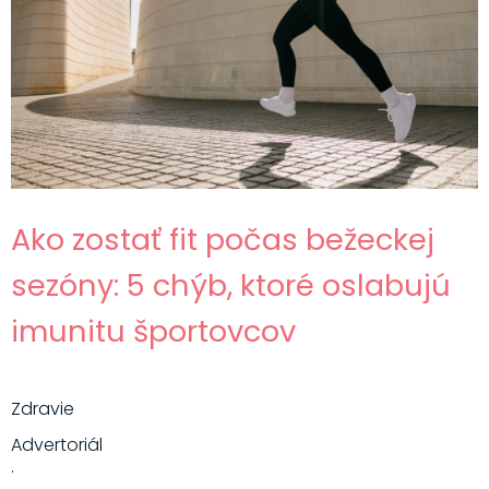
Ako zostať fit počas bežeckej
sezóny: 5 chýb, ktoré oslabujú
imunitu športovcov
Zdravie
Advertoriál
·