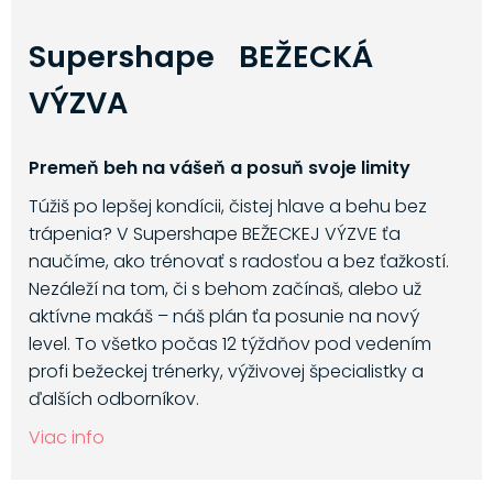
Supershape BEŽECKÁ
VÝZVA
Premeň beh na vášeň a posuň svoje limity
Túžiš po lepšej kondícii, čistej hlave a behu bez
trápenia? V Supershape BEŽECKEJ VÝZVE ťa
naučíme, ako trénovať s radosťou a bez ťažkostí.
Nezáleží na tom, či s behom začínaš, alebo už
aktívne makáš – náš plán ťa posunie na nový
level. To všetko počas 12 týždňov pod vedením
profi bežeckej trénerky, výživovej špecialistky a
ďalších odborníkov.
Viac info