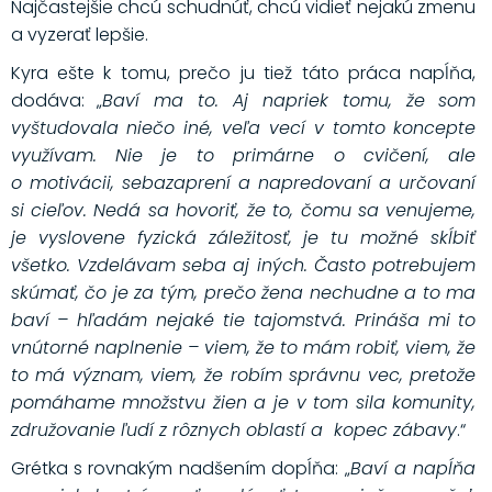
Najčastejšie chcú schudnúť, chcú vidieť nejakú zmenu
a vyzerať lepšie.
Kyra ešte k tomu, prečo ju tiež táto práca napĺňa,
dodáva: „
Baví ma to. Aj napriek tomu, že som
vyštudovala niečo iné, veľa vecí v tomto koncepte
využívam. Nie je to primárne o cvičení, ale
o motivácii, sebazaprení a napredovaní a určovaní
si cieľov. Nedá sa hovoriť, že to, čomu sa venujeme,
je vyslovene fyzická záležitosť, je tu možné skĺbiť
všetko. Vzdelávam seba aj iných. Často potrebujem
skúmať, čo je za tým, prečo žena nechudne a to ma
baví – hľadám nejaké tie tajomstvá. Prináša mi to
vnútorné naplnenie – viem, že to mám robiť, viem, že
to má význam, viem, že robím správnu vec, pretože
pomáhame množstvu žien a je v tom sila komunity,
združovanie ľudí z rôznych oblastí a kopec zábavy
.“
Grétka s rovnakým nadšením dopĺňa: „
Baví a napĺňa