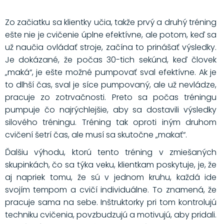
Zo začiatku sa klientky učia, takže prvý a druhý tréning
ešte nie je cvičenie úplne efektívne, ale potom, keď sa
už naučia ovládať stroje, začína to prinášať výsledky.
Je dokázané, že počas 30-tich sekúnd, keď človek
„maká“, je ešte možné pumpovať sval efektívne. Ak je
to dlhší čas, sval je síce pumpovaný, ale už nevládze,
pracuje zo zotrvačnosti. Preto sa počas tréningu
pumpuje čo najrýchlejšie, aby sa dostavili výsledky
silového tréningu. Tréning tak oproti iným druhom
cvičení šetrí čas, ale musí sa skutočne „makať“.
Ďalšiu výhodu, ktorú tento tréning v zmiešaných
skupinkách, čo sa týka veku, klientkam poskytuje, je, že
aj napriek tomu, že sú v jednom kruhu, každá ide
svojím tempom a cvičí individuálne. To znamená, že
pracuje sama na sebe. Inštruktorky pri tom kontrolujú
techniku cvičenia, povzbudzujú a motivujú, aby pridali.