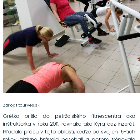
Zdroj: fitcurves.sk
Grétka prišla do petržalského fitnescentra ako
inštruktorka v roku 2011, rovnako ako Kyra cez inzerát.
Hľadala prácu v tejto oblasti, keďže od svojich 15-tich
rokov aktívne hrávala baseball a potom trénovala