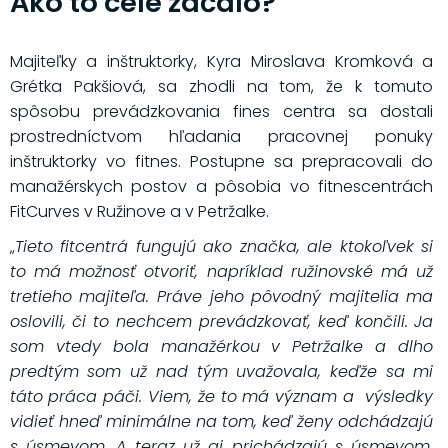
Ako to celé začalo?
Majiteľky a inštruktorky, Kyra Miroslava Kromková a
Grétka Pakšiová, sa zhodli na tom, že k tomuto
spôsobu prevádzkovania fines centra sa dostali
prostredníctvom hľadania pracovnej ponuky
inštruktorky vo fitnes. Postupne sa prepracovali do
manažérskych postov a pôsobia vo fitnescentrách
FitCurves v Ružinove a v Petržalke.
„
Tieto fitcentrá fungujú ako značka, ale ktokoľvek si
to má možnosť otvoriť, napríklad ružinovské má už
tretieho majiteľa. Práve jeho pôvodný majitelia ma
oslovili, či to nechcem prevádzkovať, keď končili. Ja
som vtedy bola manažérkou v Petržalke a dlho
predtým som už nad tým uvažovala, keďže sa mi
táto práca páči. Viem, že to má význam a výsledky
vidieť hneď minimálne na tom, keď ženy odchádzajú
s úsmevom. A teraz už aj prichádzajú s úsmevom,