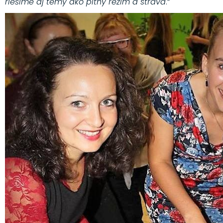
riešime aj témy ako pitný režim a strava
.“