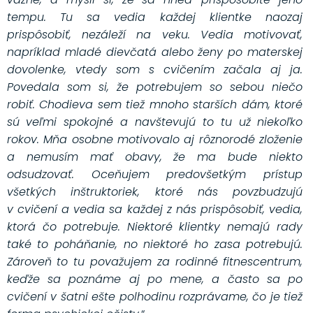
tempu. Tu sa vedia každej klientke naozaj
prispôsobiť, nezáleží na veku. Vedia motivovať,
napríklad mladé dievčatá alebo ženy po materskej
dovolenke, vtedy som s cvičením začala aj ja.
Povedala som si, že potrebujem so sebou niečo
robiť. Chodieva sem tiež mnoho starších dám, ktoré
sú veľmi spokojné a navštevujú to tu už niekoľko
rokov. Mňa osobne motivovalo aj rôznorodé zloženie
a nemusím mať obavy, že ma bude niekto
odsudzovať. Oceňujem predovšetkým prístup
všetkých inštruktoriek, ktoré nás povzbudzujú
v cvičení a vedia sa každej z nás prispôsobiť, vedia,
ktorá čo potrebuje. Niektoré klientky nemajú rady
také to poháňanie, no niektoré ho zasa potrebujú.
Zároveň to tu považujem za rodinné fitnescentrum,
keďže sa poznáme aj po mene, a často sa po
cvičení v šatni ešte polhodinu rozprávame, čo je tiež