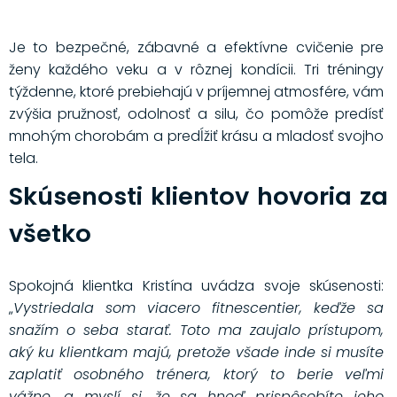
Je to bezpečné, zábavné a efektívne cvičenie pre
ženy každého veku a v rôznej kondícii. Tri tréningy
týždenne, ktoré prebiehajú v príjemnej atmosfére, vám
zvýšia pružnosť, odolnosť a silu, čo pomôže predísť
mnohým chorobám a predĺžiť krásu a mladosť svojho
tela.
Skúsenosti klientov hovoria za
všetko
Spokojná klientka Kristína uvádza svoje skúsenosti:
„
Vystriedala som viacero fitnescentier, keďže sa
snažím o seba starať. Toto ma zaujalo prístupom,
aký ku klientkam majú, pretože všade inde si musíte
zaplatiť osobného trénera, ktorý to berie veľmi
vážne, a myslí si, že sa hneď prispôsobíte jeho