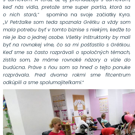
keď nás vidia, pretože sme super partia, ktorá sa
o nich stará,“
spomína na svoje začiatky Kyra.
„
V Petržalke som teda spoznala Grétku a vždy som
mala potrebu byť v tomto biznise s niekým, keďže to
nie je iba o jednej osobe. Všetky inštruktorky by mali
byť na rovnakej vlne, čo sa mi pošťastilo s Grétkou.
Keď sme sa často rozprávali o spoločných témach,
zistila som, že máme rovnaké názory a vízie do
budúcna. Práve s ňou som sa hneď o tejto ponuke
rozprávala. Pred dvoma rokmi sme fitcentrum
odkúpili a sme spolumajiteľkami
.“