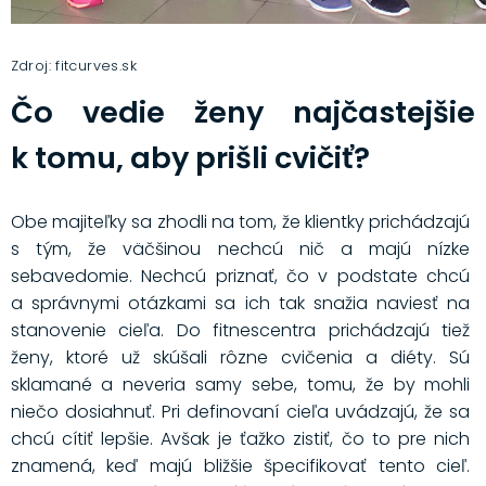
Zdroj: fitcurves.sk
Čo vedie ženy najčastejšie
k tomu, aby prišli cvičiť?
Obe majiteľky sa zhodli na tom, že klientky prichádzajú
s tým, že väčšinou nechcú nič a majú nízke
sebavedomie. Nechcú priznať, čo v podstate chcú
a správnymi otázkami sa ich tak snažia naviesť na
stanovenie cieľa. Do fitnescentra prichádzajú tiež
ženy, ktoré už skúšali rôzne cvičenia a diéty. Sú
sklamané a neveria samy sebe, tomu, že by mohli
niečo dosiahnuť. Pri definovaní cieľa uvádzajú, že sa
chcú cítiť lepšie. Avšak je ťažko zistiť, čo to pre nich
znamená, keď majú bližšie špecifikovať tento cieľ.