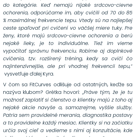
do kategórie. Keď nemajú nijaké srdcovo-cievne
ochorenia, odporúčame im, aby cvičili od 70 do 85
% maximálnej frekvencie tepu. Vtedy sú na najlepšej
ceste spaľovať pri cvičení vo väčšej miere tuky. Pre
ženy, ktoré majú srdcovo-cievne ochorenia a berú
nejaké lieky, je to individuálne. Tiež im vieme
vypočítať správnu frekvenciu. Robíme aj doplnkové
cvičenia, tzv. rozšírený tréning, kedy sa cvičí čo
najintenzívnejšie, ale pri vhodnej frekvencii tepu,“
vysvetľuje ďalej Kyra.
V čom sa FitCurves odlišuje od ostatných, keďže sa
nazýva klubom? Grétka hovorí: „
Práve tým, že je tu
možnosť zaplatiť si členstvo a klientky majú z toho aj
nejaké akcie navyše a, samozrejme, vyššie služby.
Patria sem pravidelné merania, diagnostika postavy
a to pravidelne každý mesiac. Klientky si na začiatku
určia svoj cieľ a vedieme s nimi aj konzultácie, kde