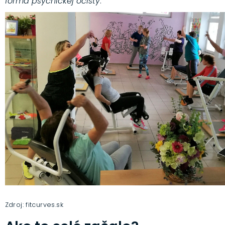
forma psychickej očisty
.“
Zdroj: fitcurves.sk