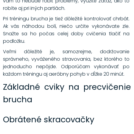
vám to nebude robiť problémy, využite záťaž, ako to
robíte aj pri iných partiách.
Pri tréningu brucha je tiež dôležité kontrolovať chrbát.
Ak vás náhodou bolí, niečo určite vykonávate zle.
Snažte sa ho počas celej doby cvičenia tlačiť na
podložku.
Veľmi dôležité je, samozrejme, dodržovanie
správneho, vyváženého stravovania, bez ktorého to
jednoducho nepôjde. Odporúčam vykonávať po
každom tréningu aj aeróbny pohyb v dĺžke 20 minút.
Základné cviky na precvičenie
brucha
Obrátené skracovačky