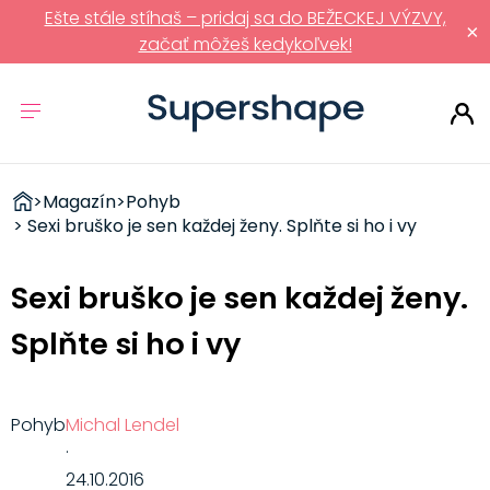
Ešte stále stíhaš – pridaj sa do BEŽECKEJ VÝZVY,
×
začať môžeš kedykoľvek!
ZDRAVÉ
>
Magazín
>
Pohyb
RÝCHLOVKY
> Sexi bruško je sen každej ženy. Splňte si ho i vy
Sexi bruško je sen každej ženy.
Splňte si ho i vy
Pohyb
Michal Lendel
·
24.10.2016