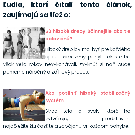
Ľudia, ktorí čítali tento článok,
zaujímajú sa tiež o:
Sú hlboké drepy účinnejšie ako tie
polovičné?
Hlboký drep by mal byť pre každého
úplne prirodzený pohyb, ak ste ho
však veľa rokov nevykonávali, zvyknúť si naň bude
pomerne náročný a zdĺhavý proces.
Ako posilniť hlboký stabilizačný
systém
Stred tela a svaly, ktoré ho
vytvárajú, predstavuje
najdôležitejšiu časť tela zapájanú pri každom pohybe.