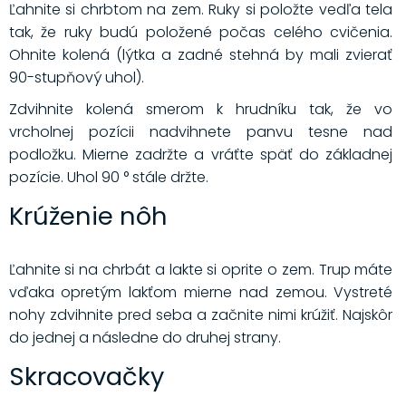
Ľahnite si chrbtom na zem. Ruky si položte vedľa tela
tak, že ruky budú položené počas celého cvičenia.
Ohnite kolená (lýtka a zadné stehná by mali zvierať
90-stupňový uhol).
Zdvihnite kolená smerom k hrudníku tak, že vo
vrcholnej pozícii nadvihnete panvu tesne nad
podložku. Mierne zadržte a vráťte späť do základnej
pozície. Uhol 90 ° stále držte.
Krúženie nôh
Ľahnite si na chrbát a lakte si oprite o zem. Trup máte
vďaka opretým lakťom mierne nad zemou. Vystreté
nohy zdvihnite pred seba a začnite nimi krúžiť. Najskôr
do jednej a následne do druhej strany.
Skracovačky