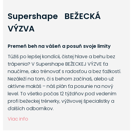
Supershape BEŽECKÁ
VÝZVA
Premeň beh na vášeň a posuň svoje limity
Túžiš po lepšej kondícii, čistej hlave a behu bez
trápenia? V Supershape BEŽECKEJ VÝZVE ťa
naučíme, ako trénovať s radosťou a bez ťažkostí.
Nezáleží na tom, či s behom začínaš, alebo už
aktívne makáš – náš plán ťa posunie na nový
level. To všetko počas 12 týždňov pod vedením
profi bežeckej trénerky, výživovej špecialistky a
ďalších odborníkov.
Viac info