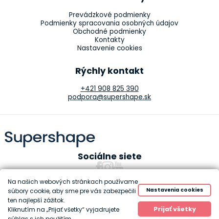
Prevádzkové podmienky
Podmienky spracovania osobných údajov
Obchodné podmienky
Kontakty
Nastavenie cookies
Rýchly kontakt
+421 908 825 390
podpora@supershape.sk
Sociálne siete
Na našich webových stránkach používame
Nastavenia cookies
súbory cookie, aby sme pre vás zabezpečili
ten najlepší zážitok.
Copyright 2010-2026 Supershape
Prijať všetky
Kliknutím na „Prijať všetky“ vyjadrujete
Created by
Anawe
súhlas s ich použitím.