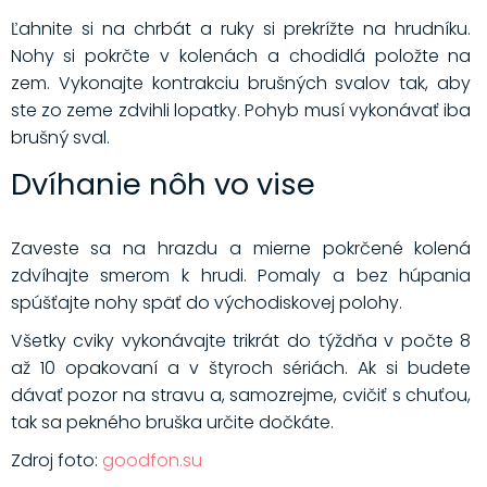
Ľahnite si na chrbát a ruky si prekrížte na hrudníku.
Nohy si pokrčte v kolenách a chodidlá položte na
zem. Vykonajte kontrakciu brušných svalov tak, aby
ste zo zeme zdvihli lopatky. Pohyb musí vykonávať iba
brušný sval.
Dvíhanie nôh vo vise
Zaveste sa na hrazdu a mierne pokrčené kolená
zdvíhajte smerom k hrudi. Pomaly a bez húpania
spúšťajte nohy späť do východiskovej polohy.
Všetky cviky vykonávajte trikrát do týždňa v počte 8
až 10 opakovaní a v štyroch sériách. Ak si budete
dávať pozor na stravu a, samozrejme, cvičiť s chuťou,
tak sa pekného bruška určite dočkáte.
Zdroj foto:
goodfon.su