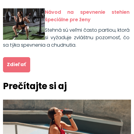
Návod na spevnenie stehien
špeciálne pre ženy
Stehná sú veľmi často partiou, ktorá
si vyžaduje zvláštnu pozornosť, čo
sa týka spevnenia a chudnutia.
Zdieľať
Prečítajte si aj