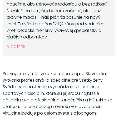
naučíme, ako trénovať s radosťou a bez ťažkostí.
Nezáleží na tom, či s behom začínaš, alebo už
aktívne makáš – náš plán ťa posunie na nový
level. To všetko počas 12 týždňov pod vedením
profi bežeckej trénerky, výživovej špecialistky a
ďalších odborníkov.
Viac info
Piloxing, ktorý má svoje zastúpenie aj na Slovensku,
vytvorila profesionálka špeciálne pre všetky ženy.
Švédka Viveca Jensen vychádzala zo spojenia
športových disciplín, ktoré sú jej srdcu najbližšie –
pôsobila ako profesionálna tanečníčka a inštruktorka
pilatesu, na amatérskej úrovni sa venovala boxu.
Aktuálne boduje po celom svete s piloxingom.