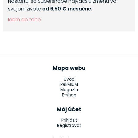
Naštartuj so Supershape najväčšiu zmenu vo
svojom živote
od 6,50 € mesačne.
Idem do toho
Mapa webu
Úvod
PREMIUM
Magazín
E-shop
Môj účet
Prihlásiť
Registrovať