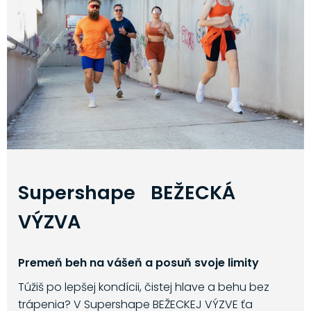
Supershape BEŽECKÁ
VÝZVA
Premeň beh na vášeň a posuň svoje limity
Túžiš po lepšej kondícii, čistej hlave a behu bez
trápenia? V Supershape BEŽECKEJ VÝZVE ťa