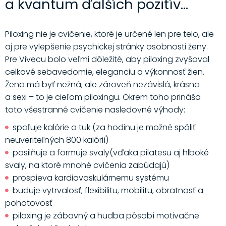
a kvantum ďalších pozitív...
Piloxing nie je cvičenie, ktoré je určené len pre telo, ale
aj pre vylepšenie psychickej stránky osobnosti ženy.
Pre Vivecu bolo veľmi dôležité, aby piloxing zvyšoval
celkové sebavedomie, eleganciu a výkonnosť žien.
Žena má byť nežná, ale zároveň nezávislá, krásna
a sexi – to je cieľom piloxingu. Okrem toho prináša
toto všestranné cvičenie nasledovné výhody:
spaľuje kalórie a tuk (za hodinu je možné spáliť
neuveriteľných 800 kalórií)
posilňuje a formuje svaly(vďaka pilatesu aj hlboké
svaly, na ktoré mnohé cvičenia zabúdajú)
prospieva kardiovaskulárnemu systému
buduje vytrvalosť, flexibilitu, mobilitu, obratnosť a
pohotovosť
piloxing je zábavný a hudba pôsobí motivačne