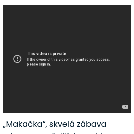
„Makačka“, skvelá zábava