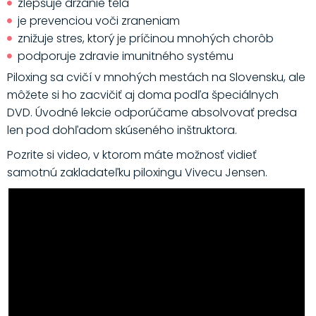
zlepšuje držanie tela
je prevenciou voči zraneniam
znižuje stres, ktorý je príčinou mnohých chorôb
podporuje zdravie imunitného systému
Piloxing sa cvičí v mnohých mestách na Slovensku, ale
môžete si ho zacvičiť aj doma podľa špeciálnych
DVD. Úvodné lekcie odporúčame absolvovať predsa
len pod dohľadom skúseného inštruktora.
Pozrite si video, v ktorom máte možnosť vidieť
samotnú zakladateľku piloxingu Vivecu Jensen.