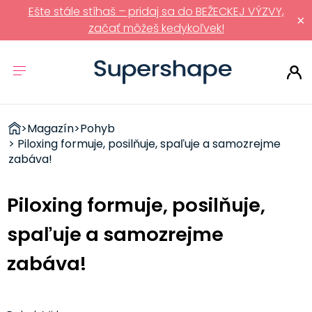
Ešte stále stíhaš – pridaj sa do BEŽECKEJ VÝZVY,
×
začať môžeš kedykoľvek!
ZDRAVÉ
>
Magazín
>
Pohyb
RÝCHLOVKY
> Piloxing formuje, posilňuje, spaľuje a samozrejme
zabáva!
Piloxing formuje, posilňuje,
spaľuje a samozrejme
zabáva!