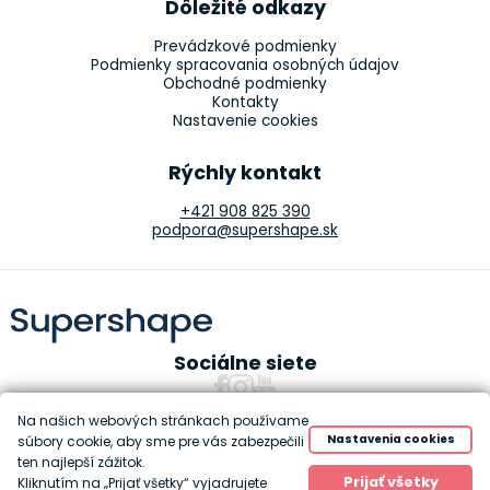
Dôležité odkazy
Prevádzkové podmienky
Podmienky spracovania osobných údajov
Obchodné podmienky
Kontakty
Nastavenie cookies
Rýchly kontakt
+421 908 825 390
podpora@supershape.sk
Sociálne siete
Na našich webových stránkach používame
Nastavenia cookies
súbory cookie, aby sme pre vás zabezpečili
ten najlepší zážitok.
Copyright 2010-2026 Supershape
Prijať všetky
Kliknutím na „Prijať všetky“ vyjadrujete
Created by
Anawe