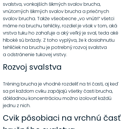
svalstva, vonkajších šikmých svalov brucha,
vnútorných šikmých svalov brucha a priečnych
svalov brucha. Takže všeobecne „vo vnútri“ všetci
máme na bruchu tehličky, rozdiel je však v tom, aká
vrstva tuku ho zahaľuje a aký veľký je sval, teda aké
hlboké sú brázdy. Z toho vyplýva, že k dosiahnutiu
tehličiek na bruchu je potrebný rozvoj svalstva
a odstránenie tukovej vrstvy.
Rozvoj svalstva
Tréning brucha je vhodné rozdeliť na tri časti, aj keď
sa pri každom cviku zapájajú všetky časti brucha,
dôkladnou koncentráciou možno izolovať každú
jednu z nich.
Cvik pôsobiaci na vrchnú časť