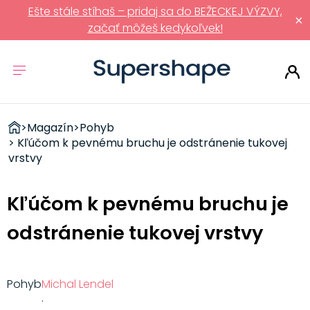
Ešte stále stíhaš – pridaj sa do BEŽECKEJ VÝZVY,
×
začať môžeš kedykoľvek!
ZDRAVÉ
>
Magazín
>
Pohyb
RÝCHLOVKY
> Kľúčom k pevnému bruchu je odstránenie tukovej
vrstvy
Kľúčom k pevnému bruchu je
odstránenie tukovej vrstvy
Pohyb
Michal Lendel
·