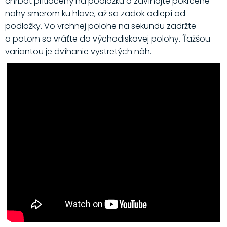
chrbát pritlačený na podložku a zdvíhajte pokrčené
nohy smerom ku hlave, až sa zadok odlepí od
podložky. Vo vrchnej polohe na sekundu zadržte
a potom sa vráťte do východiskovej polohy. Ťažšou
variantou je dvíhanie vystretých nôh.