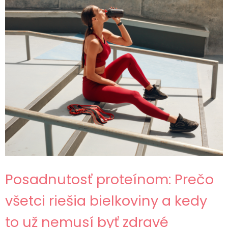
Posadnutosť proteínom: Prečo
všetci riešia bielkoviny a kedy
to už nemusí byť zdravé