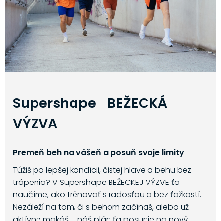
Supershape BEŽECKÁ
VÝZVA
Premeň beh na vášeň a posuň svoje limity
Túžiš po lepšej kondícii, čistej hlave a behu bez
trápenia? V Supershape BEŽECKEJ VÝZVE ťa
naučíme, ako trénovať s radosťou a bez ťažkostí.
Nezáleží na tom, či s behom začínaš, alebo už
aktívne makáš – náš plán ťa posunie na nový