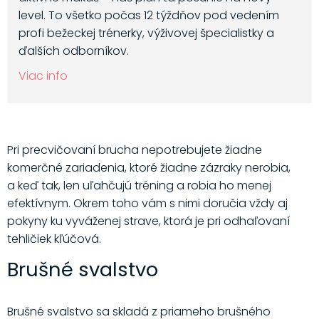
level. To všetko počas 12 týždňov pod vedením
profi bežeckej trénerky, výživovej špecialistky a
ďalších odborníkov.
Viac info
Pri precvičovaní brucha nepotrebujete žiadne
komerčné zariadenia, ktoré žiadne zázraky nerobia,
a keď tak, len uľahčujú tréning a robia ho menej
efektívnym. Okrem toho vám s nimi doručia vždy aj
pokyny ku vyváženej strave, ktorá je pri odhaľovaní
tehličiek kľúčová.
Brušné svalstvo
Brušné svalstvo sa skladá z priameho brušného