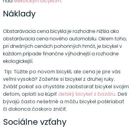
nad
elektrickým bicyklom
.
Náklady
Obstarávacia cena bicykla je rozhodne nižšia ako
obstarávacia cena nového automobilu. Okrem toho,
pri dnešných cenách pohonných hmôt, je bicykel v
každom prípade finančne výhodnejší a rozhodne
ekologickejší.
Tip
: Túžite po novom bicykli, ale cena je pre vás
veľmi vysoká
? Zo
žeňte si bicykel z druhej ruky.
Zvlášť pokiaľ sa chystáte zaobstarať bicykel svojim
deťom, oplatí sa kúpiť
detský bicykel z bazáru
. Deti
bývajú č
asto ne
šetrn
é
a môžu bicykel poš
kriaba
ť
či dokonca čoskoro zničiť.
Sociálne vzťahy