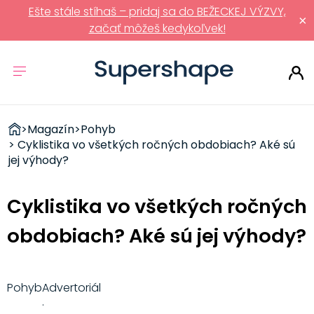
Ešte stále stíhaš – pridaj sa do BEŽECKEJ VÝZVY,
×
začať môžeš kedykoľvek!
ZDRAVÉ
>
Magazín
>
Pohyb
RÝCHLOVKY
> Cyklistika vo všetkých ročných obdobiach? Aké sú
jej výhody?
Cyklistika vo všetkých ročných
obdobiach? Aké sú jej výhody?
Pohyb
Advertoriál
·