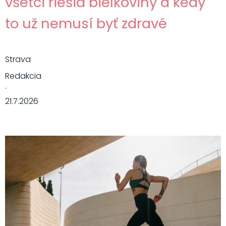
všetci riešia bielkoviny a kedy
to už nemusí byť zdravé
Strava
Redakcia
·
21.7.2026