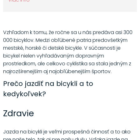
Vzhľadom k tomu, že ročne sa u nás predáva asi 300
000 bicyklov. Medzi obľúbené patria predovšetkým
mestské, horské či detské bicykle. V súčasnosti je
bicykel nielen vyhľadávaným dopravným
prostriedkom, ale celkovo cyklistika sa stala jedným z
najrozšírenejším aj najobľúbenejším športov.
Prečo jazdiť na bicykli a to
kedykoľvek?
Zdravie
Jazda na bicykli je veľmi prospešná činnosť a to ako
pre naše telo, tak aj pre našu dušu. Vďaka jazde na