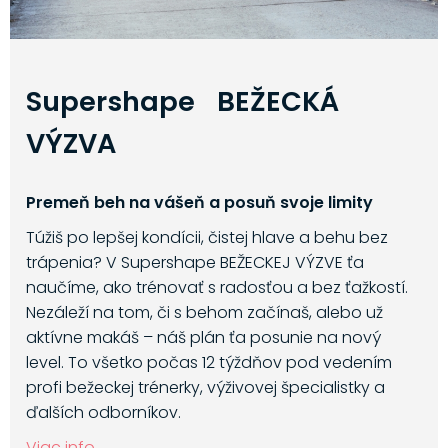
Supershape BEŽECKÁ
VÝZVA
Premeň beh na vášeň a posuň svoje limity
Túžiš po lepšej kondícii, čistej hlave a behu bez
trápenia? V Supershape BEŽECKEJ VÝZVE ťa
naučíme, ako trénovať s radosťou a bez ťažkostí.
Nezáleží na tom, či s behom začínaš, alebo už
aktívne makáš – náš plán ťa posunie na nový
level. To všetko počas 12 týždňov pod vedením
profi bežeckej trénerky, výživovej špecialistky a
ďalších odborníkov.
Viac info