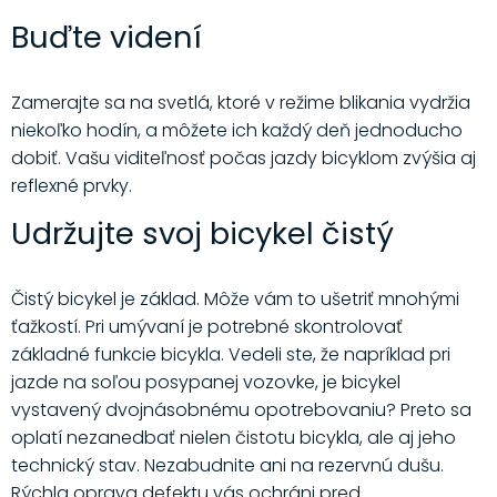
Buďte videní
Zamerajte sa na svetlá, ktoré v režime blikania vydržia
niekoľko hodín, a môžete ich každý deň jednoducho
dobiť. Vašu viditeľnosť počas jazdy bicyklom zvýšia aj
reflexné prvky.
Udržujte svoj bicykel čistý
Čistý bicykel je základ. Môže vám to ušetriť mnohými
ťažkostí. Pri umývaní je potrebné skontrolovať
základné funkcie bicykla. Vedeli ste, že napríklad pri
jazde na soľou posypanej vozovke, je bicykel
vystavený dvojnásobnému opotrebovaniu? Preto sa
oplatí nezanedbať nielen čistotu bicykla, ale aj jeho
technický stav. Nezabudnite ani na rezervnú dušu.
Rýchla oprava defektu vás ochráni pred