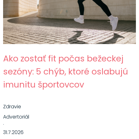
Ako zostať fit počas bežeckej
sezóny: 5 chýb, ktoré oslabujú
imunitu športovcov
Zdravie
Advertoriál
·
31.7.2026