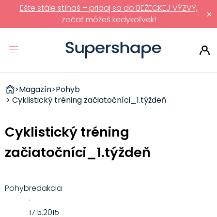
Ešte stále stíhaš – pridaj sa do BEŽECKEJ VÝZVY,
×
začať môžeš kedykoľvek!
ZDRAVÉ
>
Magazín
>
Pohyb
RÝCHLOVKY
> Cyklistický tréning začiatočníci_1.týždeň
Cyklistický tréning
začiatočníci_1.týždeň
Pohyb
redakcia
·
17.5.2015