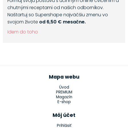
Formuj svoju postavu s účinným online cvičením a
chutnými receptami od našich odborníkov.
Naštartuj so Supershape najväčšiu zmenu vo
svojom živote
od 6,50 € mesačne.
Idem do toho
Mapa webu
Úvod
PREMIUM
Magazín
E-shop
Môj účet
Prihlásiť