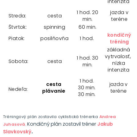
intenzita
1 hod. 20
jazda v
Streda:
cesta
min.
teréne
Štvrtok:
spinning
60 min.
kondičný
Piatok:
posilňovňa
1 hod.
tréning
základná
vytrvalosť,
1 hod. 30
Sobota:
cesta
nízka
min.
intenzita
1 hod.
cesta
jazda v
30 min.
Nedeľa:
plávanie
teréne
30 min.
Tréningový plán zostavila cyklistická trénerka
Andrea
Kondičný plán zostavil tréner
Jakub
Juhasová
.
Slavkovský
.