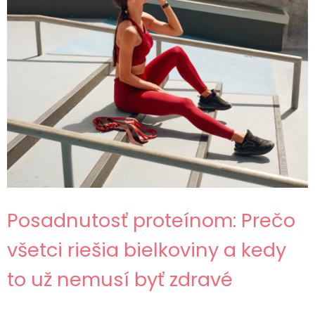
Posadnutosť proteínom: Prečo
všetci riešia bielkoviny a kedy
to už nemusí byť zdravé