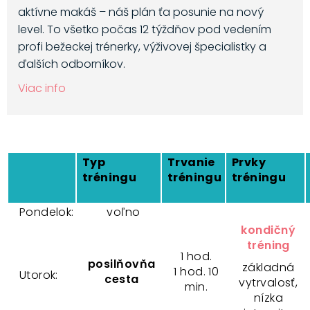
aktívne makáš – náš plán ťa posunie na nový
level. To všetko počas 12 týždňov pod vedením
profi bežeckej trénerky, výživovej špecialistky a
ďalších odborníkov.
Viac info
Typ
Trvanie
Prvky
tréningu
tréningu
tréningu
Pondelok:
voľno
kondičný
tréning
1 hod.
posilňovňa
základná
1 hod. 10
Utorok:
cesta
vytrvalosť,
min.
nízka