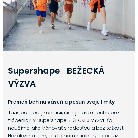
Supershape BEŽECKÁ
VÝZVA
Premeň beh na vášeň a posuň svoje limity
Túžiš po lepšej kondícii, čistej hlave a behu bez
trápenia? V Supershape BEŽECKEJ VÝZVE ťa
naučíme, ako trénovať s radosťou a bez ťažkostí.
Nezáleží na tom, či s behom začínaš, alebo už