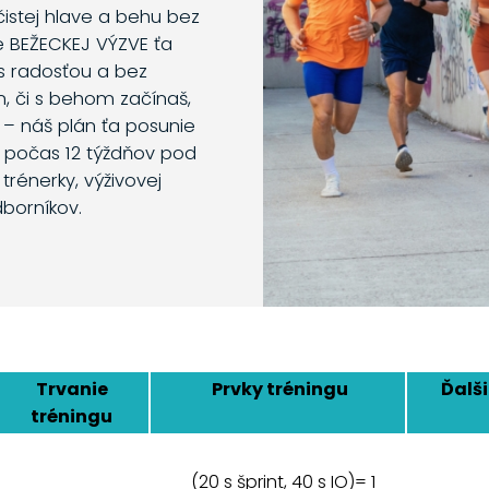
 čistej hlave a behu bez
e BEŽECKEJ VÝZVE ťa
s radosťou a bez
m, či s behom začínaš,
 – náš plán ťa posunie
o počas 12 týždňov pod
trénerky, výživovej
dborníkov.
Trvanie
Prvky tréningu
Ďalši
tréningu
(20 s šprint, 40 s IO)= 1