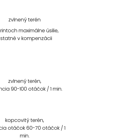
zvlnený terén
rintoch maximálne úsilie,
statné v kompenzácii
zvlnený terén,
cia 90-100 otáčok / 1 min.
kopcovitý terén,
ia otáčok 60-70 otáčok / 1
min.