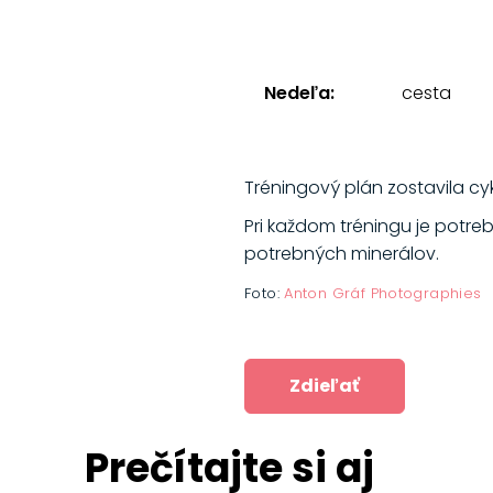
Nedeľa:
cesta
Tréningový plán zostavila cyk
Pri každom tréningu je potre
potrebných minerálov.
Foto:
Anton Gráf Photographies
Zdieľať
Prečítajte si aj