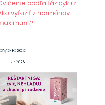
Cvičenie podľa fáz cyklu:
Ako vyťažiť z hormónov
maximum?
Pohyb
Redakcia
·
17.7.2026