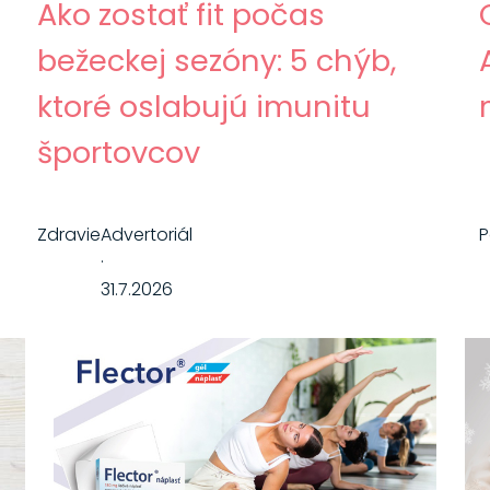
Ako zostať fit počas
bežeckej sezóny: 5 chýb,
ktoré oslabujú imunitu
športovcov
Zdravie
Advertoriál
·
31.7.2026