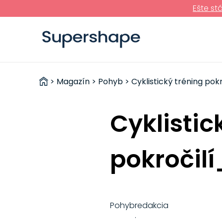
Ešte st
ZDRAVÉ
>
Magazín
>
Pohyb
> Cyklistický tréning pok
RÝCHLOVKY
Cyklistic
pokročil
Pohyb
redakcia
·