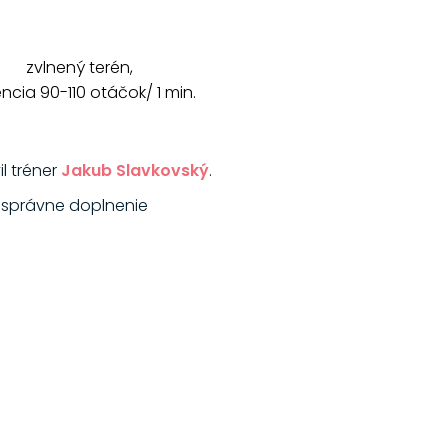
zvlnený terén,
ncia 90-110 otáčok/ 1 min.
il tréner
Jakub Slavkovský
.
 správne doplnenie