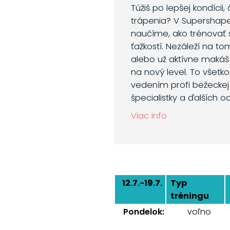
Túžiš po lepšej kondícii,
trápenia? V Supershap
naučíme, ako trénovať 
ťažkostí. Nezáleží na to
alebo už aktívne makáš
na nový level. To všetk
vedením profi bežeckej 
špecialistky a ďalších o
Viac info
12.7.-19.7.
Typ
tréningu
Pondelok:
voľno