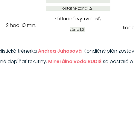
ostatné zóna 1,2
základná vytrvalosť,
2 hod. 10 min.
kade
zóna 1,2,
listická trénerka
Andrea Juhasová
. Kondičný plán zostav
bné dopĺňať tekutiny.
Minerálna voda BUDIŠ
sa postará o