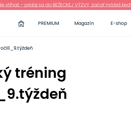
ále stíhaš – pridaj sa do BEŽECKEJ VÝZVY, začať môžeš ked
PREMIUM
Magazín
E-shop
ročilí_9.týždeň
ký tréning
í_9.týždeň