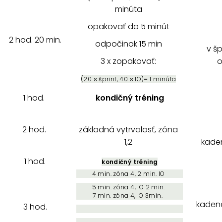
minúta
opakovať do 5 minút
2 hod. 20 min.
odpočinok 15 min
v šp
3 x zopakovať:
o
(20 s šprint, 40 s IO)= 1 minúta
1 hod.
kondičný tréning
2 hod.
základná vytrvalosť, zóna
1,2
kaden
1 hod.
kondičný tréning
4 min. zóna 4, 2 min. IO
5 min. zóna 4, IO 2 min.
7 min. zóna 4, IO 3min.
kadenc
3 hod.