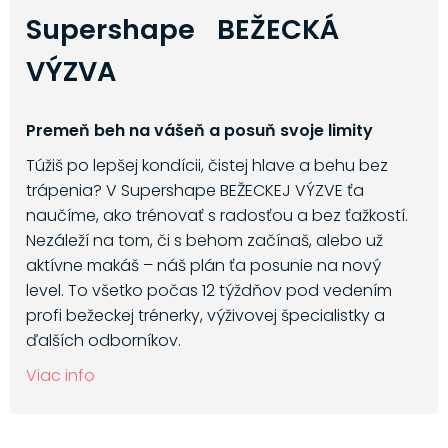
Supershape BEŽECKÁ
VÝZVA
Premeň beh na vášeň a posuň svoje limity
Túžiš po lepšej kondícii, čistej hlave a behu bez
trápenia? V Supershape BEŽECKEJ VÝZVE ťa
naučíme, ako trénovať s radosťou a bez ťažkostí.
Nezáleží na tom, či s behom začínaš, alebo už
aktívne makáš – náš plán ťa posunie na nový
level. To všetko počas 12 týždňov pod vedením
profi bežeckej trénerky, výživovej špecialistky a
ďalších odborníkov.
Viac info