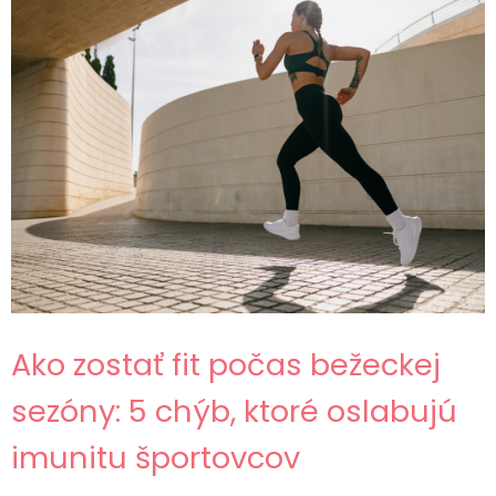
Ako zostať fit počas bežeckej
sezóny: 5 chýb, ktoré oslabujú
imunitu športovcov