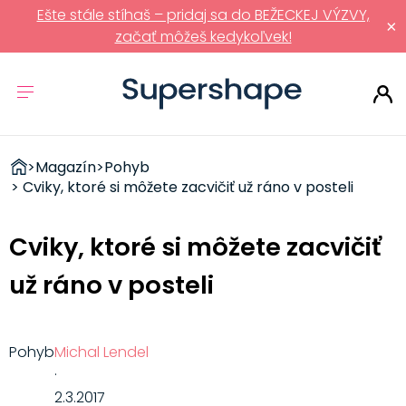
Ešte stále stíhaš – pridaj sa do BEŽECKEJ VÝZVY,
×
začať môžeš kedykoľvek!
ZDRAVÉ
>
Magazín
>
Pohyb
RÝCHLOVKY
> Cviky, ktoré si môžete zacvičiť už ráno v posteli
Cviky, ktoré si môžete zacvičiť
už ráno v posteli
Pohyb
Michal Lendel
·
2.3.2017