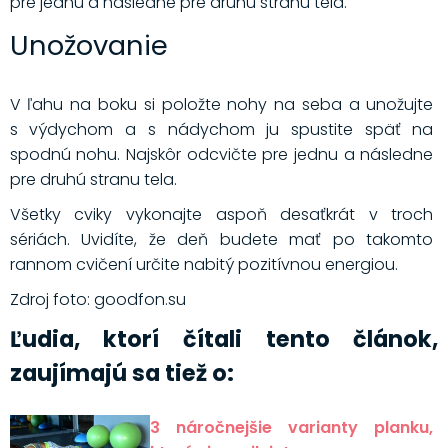
pre jednu a následne pre druhú stranu tela.
Unožovanie
V ľahu na boku si položte nohy na seba a unožujte
s výdychom a s nádychom ju spustite späť na
spodnú nohu. Najskôr odcvičte pre jednu a následne
pre druhú stranu tela.
Všetky cviky vykonajte aspoň desaťkrát v troch
sériách. Uvidíte, že deň budete mať po takomto
rannom cvičení určite nabitý pozitívnou energiou.
Zdroj foto: goodfon.su
Ľudia, ktorí čítali tento článok,
zaujímajú sa tiež o:
3 náročnejšie varianty planku,