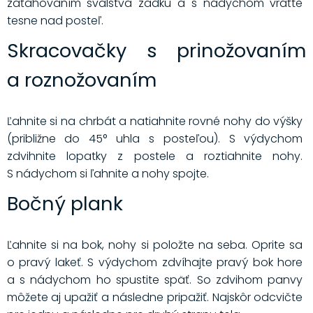
zaťahovaním svalstva zadku a s nádychom vráťte
tesne nad posteľ.
Skracovačky s prinožovaním
a roznožovaním
Ľahnite si na chrbát a natiahnite rovné nohy do výšky
(približne do 45° uhla s posteľou). S výdychom
zdvihnite lopatky z postele a roztiahnite nohy.
S nádychom si ľahnite a nohy spojte.
Bočný plank
Ľahnite si na bok, nohy si položte na seba. Oprite sa
o pravý lakeť. S výdychom zdvíhajte pravý bok hore
a s nádychom ho spustite späť. So zdvihom panvy
môžete aj upažiť a následne pripažiť. Najskôr odcvičte