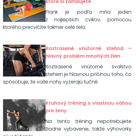
ktoré si zamilujete
Plank je podľa mňa jeden
z najlepších cvikov, pomocou
ktorého precvičíte takmer celé telo.
Roztrasené vnútorné stehná –
hlavný problém mnohých žien
Roztrasené vnútorné svalstvo
stehien je hlavnou príčinou toho, čo
spôsobuje, že vaše nohy vyzerajú tučné.
Kruhový tréning s vlastnou váhou
pre ženy
Na tento tréning nepotrebujete
žiadne vybavenie, takže výhovorky