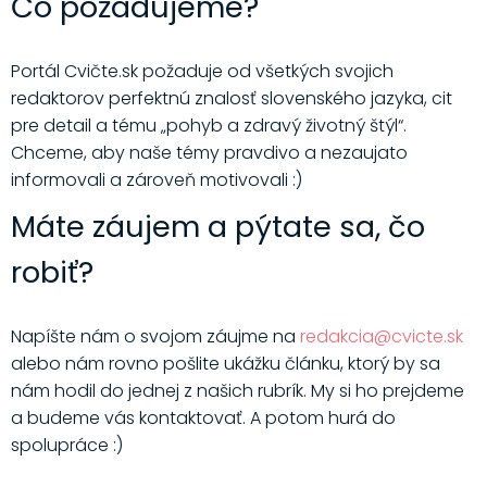
Čo požadujeme?
Portál Cvičte.sk požaduje od všetkých svojich
redaktorov perfektnú znalosť slovenského jazyka, cit
pre detail a tému „pohyb a zdravý životný štýl“.
Chceme, aby naše témy pravdivo a nezaujato
informovali a zároveň motivovali :)
Máte záujem a pýtate sa, čo
robiť?
Napíšte nám o svojom záujme na
redakcia@cvicte.sk
alebo nám rovno pošlite ukážku článku, ktorý by sa
nám hodil do jednej z našich rubrík. My si ho prejdeme
a budeme vás kontaktovať. A potom hurá do
spolupráce :)