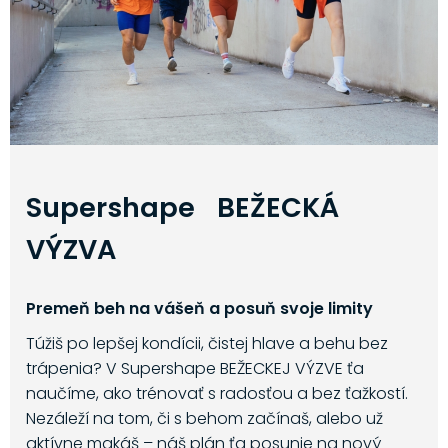
Supershape BEŽECKÁ
VÝZVA
Premeň beh na vášeň a posuň svoje limity
Túžiš po lepšej kondícii, čistej hlave a behu bez
trápenia? V Supershape BEŽECKEJ VÝZVE ťa
naučíme, ako trénovať s radosťou a bez ťažkostí.
Nezáleží na tom, či s behom začínaš, alebo už
aktívne makáš – náš plán ťa posunie na nový