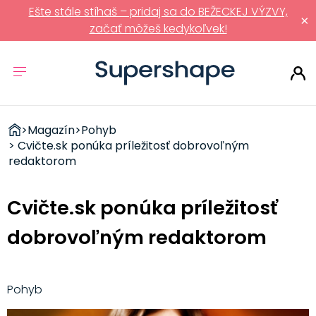
Ešte stále stíhaš – pridaj sa do BEŽECKEJ VÝZVY,
×
začať môžeš kedykoľvek!
ZDRAVÉ
>
Magazín
>
Pohyb
RÝCHLOVKY
> Cvičte.sk ponúka príležitosť dobrovoľným
redaktorom
Cvičte.sk ponúka príležitosť
dobrovoľným redaktorom
Pohyb