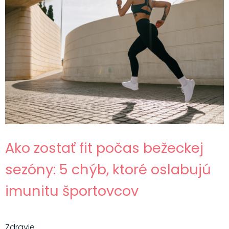
Ako zostať fit počas bežeckej
sezóny: 5 chýb, ktoré oslabujú
imunitu športovcov
Zdravie