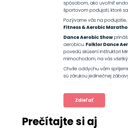
spôsobom, ako uvoľniť endorf
športovom podujatí, ktoré sa
Pozývame vás na podujatie, k
Fitness & Aerobic Maratho
Dance Aerobic Show
prináš
aerobicu.
Folklor Dance Ae
povedú skúsení inštruktori Mi
mimochodom, na vás všetkýc
Chvíle oddychu vám spríjem
sú zárukou jedinečnej zábavy
Zdieľať
Prečítajte si aj