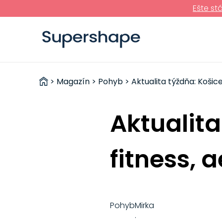
Ešte st
ZDRAVÉ
>
Magazín
>
Pohyb
> Aktualita týždňa: Košic
RÝCHLOVKY
Aktualita
fitness, 
Pohyb
Mirka
·