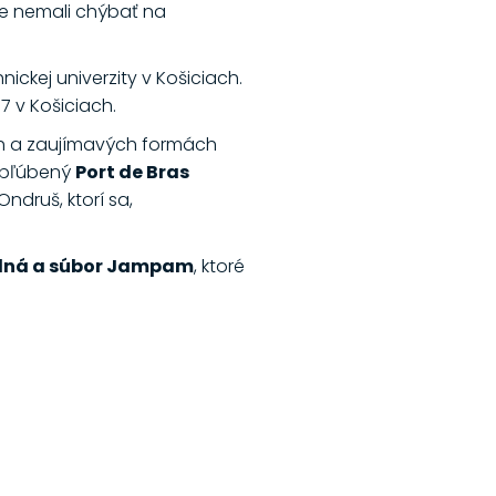
ste nemali chýbať na
ckej univerzity v Košiciach.
7 v Košiciach.
ých a zaujímavých formách
bľúbený
Port de Bras
ndruš, ktorí sa,
odná a súbor Jampam
, ktoré