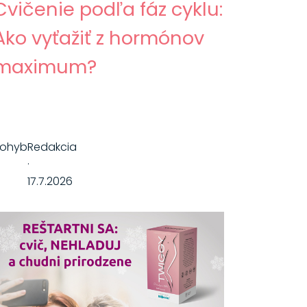
Cvičenie podľa fáz cyklu:
Ako vyťažiť z hormónov
maximum?
Pohyb
Redakcia
·
17.7.2026