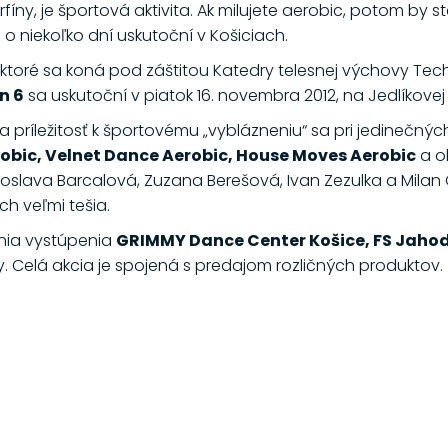
íny, je športová aktivita. Ak milujete aerobic, potom by 
 o niekoľko dní uskutoční v Košiciach.
toré sa koná pod záštitou Katedry telesnej výchovy Techni
n 6
sa uskutoční v piatok 16. novembra 2012, na Jedlíkovej 
a príležitosť k športovému „vyblázneniu“ sa pri jedinečn
robic, Velnet Dance Aerobic, House Moves Aerobic
a o
roslava Barcalová, Zuzana Berešová, Ivan Zezulka a Milan O
h veľmi tešia.
nia vystúpenia
GRIMMY Dance Center Košice, FS Jah
. Celá akcia je spojená s predajom rozličných produktov.