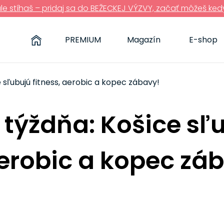
ále stíhaš – pridaj sa do BEŽECKEJ VÝZVY, začať môžeš ked
PREMIUM
Magazín
E-shop
e sľubujú fitness, aerobic a kopec zábavy!
 týždňa: Košice sľ
aerobic a kopec zá