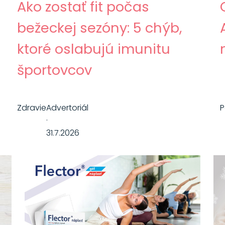
Ako zostať fit počas
bežeckej sezóny: 5 chýb,
ktoré oslabujú imunitu
športovcov
Zdravie
Advertoriál
·
31.7.2026