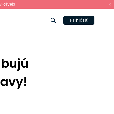
ykoľvek!
×
Prihlásiť
ubujú
bavy!