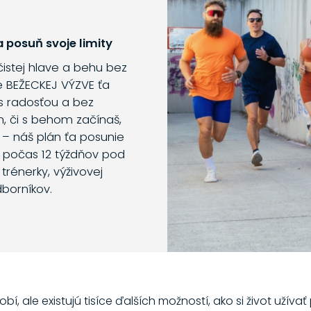
 posuň svoje limity
 čistej hlave a behu bez
e BEŽECKEJ VÝZVE ťa
s radosťou a bez
m, či s behom začínaš,
 – náš plán ťa posunie
o počas 12 týždňov pod
trénerky, výživovej
dborníkov.
bí, ale existujú tisíce ďalších možností, ako si život užíva