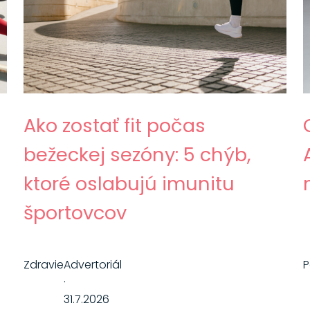
Ako zostať fit počas
bežeckej sezóny: 5 chýb,
ktoré oslabujú imunitu
športovcov
Zdravie
Advertoriál
·
31.7.2026