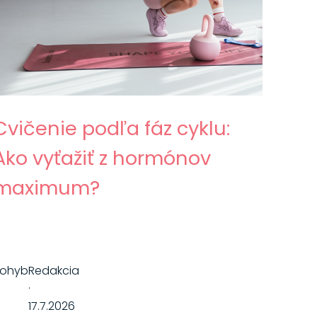
Cvičenie podľa fáz cyklu:
Ako vyťažiť z hormónov
maximum?
Pohyb
Redakcia
·
17.7.2026