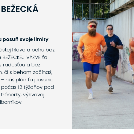
 BEŽECKÁ
 posuň svoje limity
 čistej hlave a behu bez
e BEŽECKEJ VÝZVE ťa
s radosťou a bez
m, či s behom začínaš,
 – náš plán ťa posunie
o počas 12 týždňov pod
trénerky, výživovej
dborníkov.