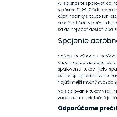
Ak sa snažíte spaľovať čo na
v pásme 120-140 úderov za mi
kúpiť hodinky s touto funkcio
a počítať údery počas desiat
sa do nej opäť dostať, buď 
Spojenie aeróbne
Veľkou nevýhodou aeróbneho
vhodné pred aeróbnu aktivi
spaľovaniu tukov (telo spa
obnovuje spotrebované záso
najúčinnejší možný spôsob s
Na spaľovanie tukov však nes
zabudnúť na sviatočné jedlá 
Odporúčame prečí