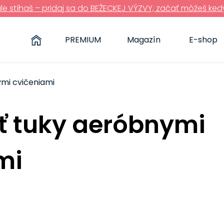
ále stíhaš – pridaj sa do BEŽECKEJ VÝZVY, začať môžeš ked
PREMIUM
Magazín
E-shop
ymi cvičeniami
iť tuky aeróbnymi
mi