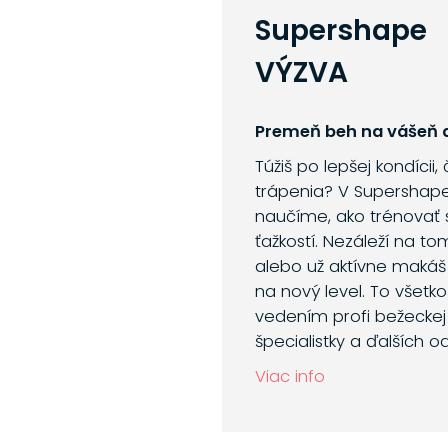
Supershape
VÝZVA
Premeň beh na vášeň a
Túžiš po lepšej kondícii,
trápenia? V Supershap
naučíme, ako trénovať 
ťažkostí. Nezáleží na to
alebo už aktívne makáš
na nový level. To všetk
vedením profi bežeckej 
špecialistky a ďalších o
Viac info