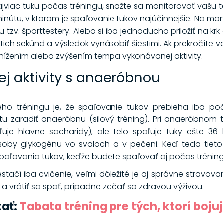
jviac tuku počas tréningu, snažte sa monitorovať vašu te
nútu, v ktorom je spaľovanie tukov najúčinnejšie. Na mo
u tzv. športtestery. Alebo si iba jednoducho priložiť na kr
ich sekúnd a výsledok vynásobiť šiestimi. Ak prekročíte
znížením alebo zvýšením tempa vykonávanej aktivity.
j aktivity s anaeróbnou
 tréningu je, že spaľovanie tukov prebieha iba poča
tu zaradiť anaeróbnu (silový tréning). Pri anaeróbnom
ľuje hlavne sacharidy), ale telo spaľuje tuky ešte 36
by glykogénu vo svaloch a v pečeni. Keď teda tieto dv
paľovania tukov, keďže budete spaľovať aj počas tréning
tačí iba cvičenie, veľmi dôležité je aj správne stravovan
a vrátiť sa späť, prípadne začať so zdravou výživou.
tať:
Tabata tréning pre tých, ktorí boj