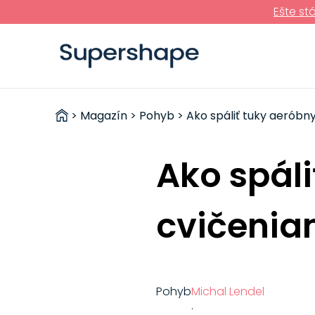
Ešte st
ZDRAVÉ
>
Magazín
>
Pohyb
> Ako spáliť tuky aeróbn
RÝCHLOVKY
Ako spál
cvičenia
Pohyb
Michal Lendel
·