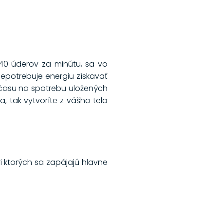
-140 úderov za minútu, sa vo
nepotrebuje energiu získavať
 času na spotrebu uložených
 tak vytvoríte z vášho tela
pri ktorých sa zapájajú hlavne