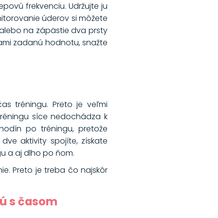
povú frekvenciu. Udržujte ju
nitorovanie úderov si môžete
k alebo na zápästie dva prsty
 vami zadanú hodnotu, snažte
s tréningu. Preto je veľmi
 tréningu síce nedochádza k
 hodín po tréningu, pretože
e aktivity spojíte, získate
u a aj dlho po ňom.
ie. Preto je treba čo najskôr
ujú s časom