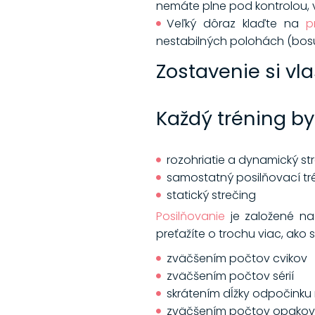
nemáte plne pod kontrolou, v
Veľký dôraz klaďte na
p
nestabilných polohách (bosu
Zostavenie si v
Každý tréning by 
rozohriatie a dynamický st
samostatný posilňovací tr
statický strečing
Posilňovanie
je založené na
preťažíte o trochu viac, ako 
zväčšením počtov cvikov
zväčšením počtov sérií
skrátením dĺžky odpočinku 
zväčšením počtov opakov