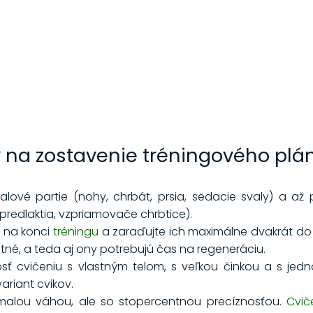
 na zostavenie tréningového plá
svalové partie (nohy, chrbát, prsia, sedacie svaly) a až
a, predlaktia, vzpriamovače chrbtice).
ž na konci
tréningu
a zaraďujte ich maximálne dvakrát do t
tatné, a teda aj ony potrebujú čas na regeneráciu.
osť cvičeniu s vlastným telom, s veľkou činkou a s je
ariant cvikov.
 malou váhou, ale so stopercentnou precíznosťou.
Cvič