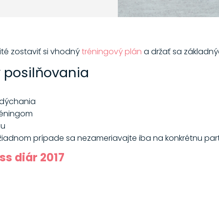
žité zostaviť si vhodný
tréningový plán
a držať sa základný
 posilňovania
 dýchania
réningom
gu
 žiadnom prípade sa nezameriavajte iba na konkrétnu part
ss diár 2017