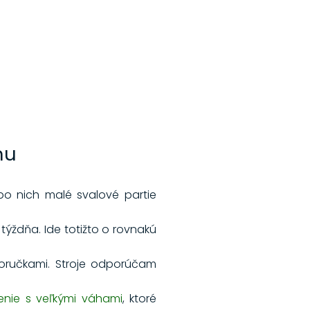
nu
 po nich malé svalové partie
ýždňa. Ide totižto o rovnakú
dnoručkami. Stroje odporúčam
enie s veľkými váhami
, ktoré