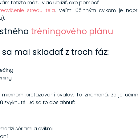
ám totižto môžu viac ublížiť, ako pomôcť.
recvičenie stredu tela
. Veľmi účinným cvikom je naprí
).
lastného
tréningového plánu
sa mal skladať z troch fáz:
rečing
éning
 miernom preťažovaní svalov. To znamená, že je účinné
sú zvyknuté. Dá sa to dosiahnuť:
medzi sériami a cvikmi
aní