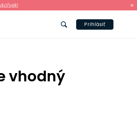
ykoľvek!
×
Prihlásiť
ne vhodný