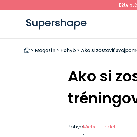
Ešte st
ZDRAVÉ
>
Magazín
>
Pohyb
> Ako si zostaviť svojpo
RÝCHLOVKY
Ako si z
tréningo
Pohyb
Michal Lendel
·