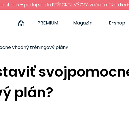
ále stíhaš – pridaj sa do BEŽECKEJ VÝZVY, začať môžeš ked
PREMIUM
Magazín
E-shop
mocne vhodný tréningový plán?
ostaviť svojpomoc
vý plán?