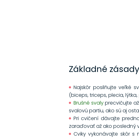
Základné zásady
Najskôr posilňujte veľké 
(biceps, triceps, plecia, lýtk
Brušné svaly
precvičujte a
svalovú partiu, ako sú aj os
Pri cvičení dávajte predn
zaraďovať až ako posledný v
Cviky vykonávajte skôr s