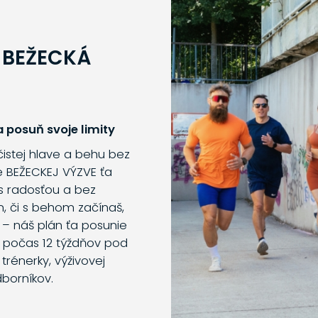
 BEŽECKÁ
 posuň svoje limity
 čistej hlave a behu bez
e BEŽECKEJ VÝZVE ťa
s radosťou a bez
m, či s behom začínaš,
 – náš plán ťa posunie
o počas 12 týždňov pod
trénerky, výživovej
dborníkov.