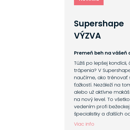
Supershape
VÝZVA
Premeň beh na vášeň a
Túžiš po lepšej kondícii,
trápenia? V Supershap
naučíme, ako trénovať 
ťažkostí. Nezáleží na to
alebo už aktívne makáš
na nový level. To všetk
vedením profi bežeckej 
špecialistky a ďalších o
Viac info