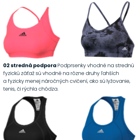
02 stredná podpora
Podprsenky vhodné na strednú
fyzickú záťaž sú vhodné na rôzne druhy ľahších
a fyzicky menej náročných cvičení, ako sú lyžovanie,
tenis, či rýchla chôdza.