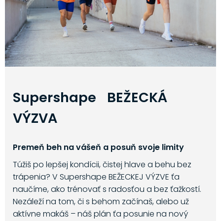
Supershape BEŽECKÁ
VÝZVA
Premeň beh na vášeň a posuň svoje limity
Túžiš po lepšej kondícii, čistej hlave a behu bez
trápenia? V Supershape BEŽECKEJ VÝZVE ťa
naučíme, ako trénovať s radosťou a bez ťažkostí.
Nezáleží na tom, či s behom začínaš, alebo už
aktívne makáš – náš plán ťa posunie na nový