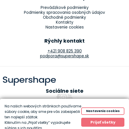
Prevádzkové podmienky
Podmienky spracovania osobných údajov
Obchodné podmienky
Kontakty
Nastavenie cookies
Rýchly kontakt
+421 908 825 390
podpora@supershape.sk
Sociálne siete
Na našich webových stránkach používame
Nastavenia cookies
súbory cookie, aby sme pre vás zabezpečili
ten najlepší zážitok.
Copyright 2010-2026 Supershape
Prijať všetky
Kliknutím na „Prijať všetky“ vyjadrujete
Created by
Anawe
súhlas s ich použitím.