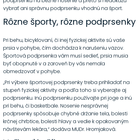
podprsenku na bežné nosenie a preto si nedokážu
vybrať ani správnu podprsenku vhodnú na šport.
Rôzne športy, rôzne podprsenky
Pri behu, bicyklovaní, či inej fyzickej aktivite sú vaše
prsia v pohybe, čím dochádza k narušeniu väzov.
Športová podprsenka vám musí sedieť, prsia musia
byť obopnuté v a zaroveň by vás nemala
obmedzovať v pohybe.
„Pri výbere športovej podprsenky treba prihliadať na
stupeň fyzickej aktivity a podľa toho si vyberajte aj
podprsenku. Inú podprsenku používajte pri joge a inú
pri behu, či basketbale. Nosenie nesprávnej
podprsenky spôsobuje chybné držanie tela, bolesti
krčnej chrbtice, bolesti hlavy a vedie k opakovaným
návštevám lekára,“ dodáva MUDr. Hromjaková.