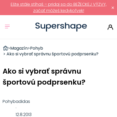
Ešte stále stíhaš – pridaj sa do BEŽECKEJ VÝZVY,
×
začať môžeš kedykoľvek!
ZDRAVÉ
>
Magazín
>
Pohyb
RÝCHLOVKY
> Ako si vybrať správnu športovú podprsenku?
Ako si vybrať správnu
športovú podprsenku?
Pohyb
adidas
·
12.8.2013