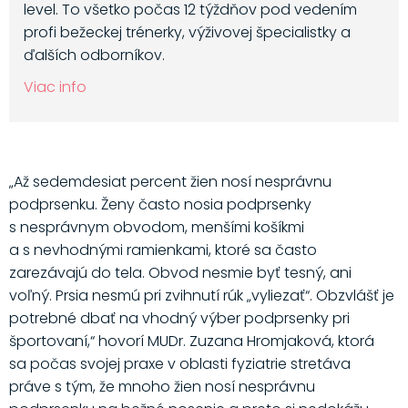
level. To všetko počas 12 týždňov pod vedením
profi bežeckej trénerky, výživovej špecialistky a
ďalších odborníkov.
Viac info
„Až sedemdesiat percent žien nosí nesprávnu
podprsenku. Ženy často nosia podprsenky
s nesprávnym obvodom, menšími košíkmi
a s nevhodnými ramienkami, ktoré sa často
zarezávajú do tela. Obvod nesmie byť tesný, ani
voľný. Prsia nesmú pri zvihnutí rúk „vyliezať“. Obzvlášť je
potrebné dbať na vhodný výber podprsenky pri
športovaní,“ hovorí MUDr. Zuzana Hromjaková, ktorá
sa počas svojej praxe v oblasti fyziatrie stretáva
práve s tým, že mnoho žien nosí nesprávnu