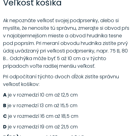
Veľkosť košíka
Ak nepoznáte veľkosť svojej podprsenky, alebo si
myslíte, že nenosíte tú správnu, zmerajte si obvod pŕs
v najobjemnejšom mieste a obvod hrudníka tesne
pod poprsím. Pri meraní obvodu hrudníka zistíte prvý
údaj uvádzaný pri veľkosti podprsenky, napr. 75 B, 80
B... Odchýlka môže byť 5 až 10 cm a v týchto
prípadoch voľte radšej menšiu veľkosť.
Pri odpočítaní týchto dvoch dĺžok zistíte správnu
veľkosť košíkov:
A
je v rozmedzí 10 cm až 12,5 cm
B
je v rozmedzí 13 cm až 15,5 cm
C
je v rozmedzí 16 cm až 18,5 cm
D
je v rozmedzí 19 cm až 21,5 cm