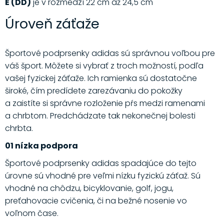
E (DD)
je v rozmedzí 22 cm až 24,5 cm
Úroveň záťaže
Športové podprsenky adidas sú správnou voľbou pre
váš šport. Môžete si vybrať z troch možností, podľa
vašej fyzickej záťaže. Ich ramienka sú dostatočne
široké, čím predídete zarezávaniu do pokožky
a zaistíte si správne rozloženie pŕs medzi ramenami
a chrbtom. Predchádzate tak nekonečnej bolesti
chrbta.
01 nízka podpora
Športové podprsenky adidas spadajúce do tejto
úrovne sú vhodné pre veľmi nízku fyzickú záťaž. Sú
vhodné na chôdzu, bicyklovanie, golf, jogu,
preťahovacie cvičenia, či na bežné nosenie vo
voľnom čase.