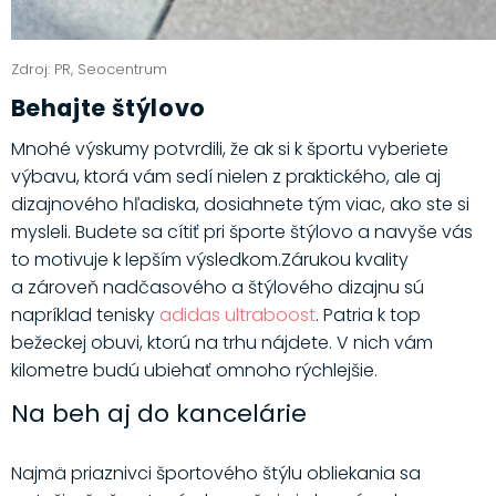
Zdroj: PR, Seocentrum
Behajte štýlovo
Mnohé výskumy potvrdili, že ak si k športu vyberiete
výbavu, ktorá vám sedí nielen z praktického, ale aj
dizajnového hľadiska, dosiahnete tým viac, ako ste si
mysleli. Budete sa cítiť pri športe štýlovo a navyše vás
to motivuje k lepším výsledkom.Zárukou kvality
a zároveň nadčasového a štýlového dizajnu sú
napríklad tenisky
adidas ultraboost
. Patria k top
bežeckej obuvi, ktorú na trhu nájdete. V nich vám
kilometre budú ubiehať omnoho rýchlejšie.
Na beh aj do kancelárie
Najmä priaznivci športového štýlu obliekania sa