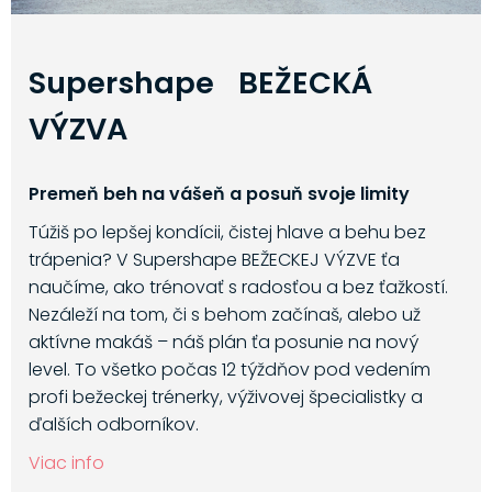
Supershape BEŽECKÁ
VÝZVA
Premeň beh na vášeň a posuň svoje limity
Túžiš po lepšej kondícii, čistej hlave a behu bez
trápenia? V Supershape BEŽECKEJ VÝZVE ťa
naučíme, ako trénovať s radosťou a bez ťažkostí.
Nezáleží na tom, či s behom začínaš, alebo už
aktívne makáš – náš plán ťa posunie na nový
level. To všetko počas 12 týždňov pod vedením
profi bežeckej trénerky, výživovej špecialistky a
ďalších odborníkov.
Viac info