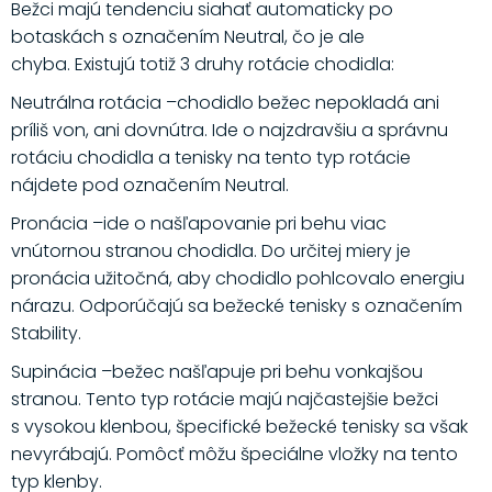
Bežci majú tendenciu siahať automaticky po
botaskách s označením Neutral, čo je ale
chyba. Existujú totiž 3 druhy rotácie chodidla:
Neutrálna rotácia –chodidlo bežec nepokladá ani
príliš von, ani dovnútra. Ide o najzdravšiu a správnu
rotáciu chodidla a tenisky na tento typ rotácie
nájdete pod označením Neutral.
Pronácia –ide o našľapovanie pri behu viac
vnútornou stranou chodidla. Do určitej miery je
pronácia užitočná, aby chodidlo pohlcovalo energiu
nárazu. Odporúčajú sa bežecké tenisky s označením
Stability.
Supinácia –bežec našľapuje pri behu vonkajšou
stranou. Tento typ rotácie majú najčastejšie bežci
s vysokou klenbou, špecifické bežecké tenisky sa však
nevyrábajú. Pomôcť môžu špeciálne vložky na tento
typ klenby.