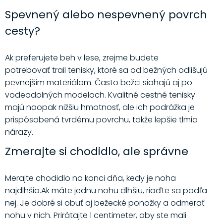
Spevnený alebo nespevnený povrch
cesty?
Ak preferujete beh v lese, zrejme budete
potrebovať trail tenisky, ktoré sa od bežných odlišujú
pevnejším materiálom. Často bežci siahajú aj po
vodeodolných modeloch. Kvalitné cestné tenisky
majú naopak nižšiu hmotnosť, ale ich podrážka je
prispôsobená tvrdému povrchu, takže lepšie tlmia
nárazy.
Zmerajte si chodidlo, ale správne
Merajte chodidlo na konci dňa, kedy je noha
najdlhšia.Ak máte jednu nohu dlhšiu, riaďte sa podľa
nej. Je dobré si obuť aj bežecké ponožky a odmerať
nohu v nich. Prirátajte 1 centimeter, aby ste mali