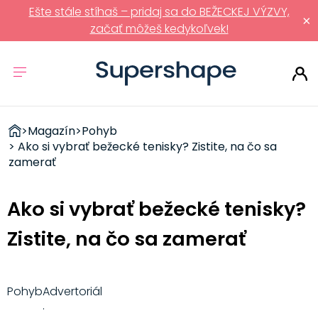
Ešte stále stíhaš – pridaj sa do BEŽECKEJ VÝZVY,
×
začať môžeš kedykoľvek!
ZDRAVÉ
>
Magazín
>
Pohyb
RÝCHLOVKY
> Ako si vybrať bežecké tenisky? Zistite, na čo sa
zamerať
Ako si vybrať bežecké tenisky?
Zistite, na čo sa zamerať
Pohyb
Advertoriál
·