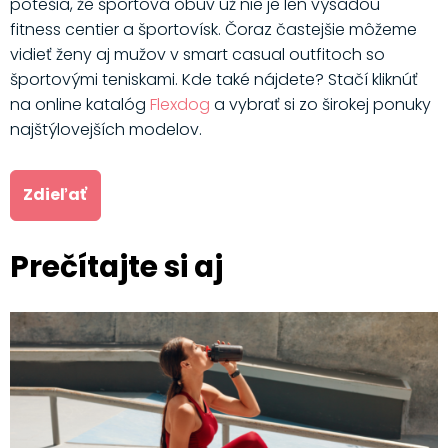
potešia, že športová obuv už nie je len výsadou
fitness centier a športovísk. Čoraz častejšie môžeme
vidieť ženy aj mužov v smart casual outfitoch so
športovými teniskami. Kde také nájdete? Stačí kliknúť
na online katalóg
Flexdog
a vybrať si zo širokej ponuky
najštýlovejších modelov.
Zdieľať
Prečítajte si aj