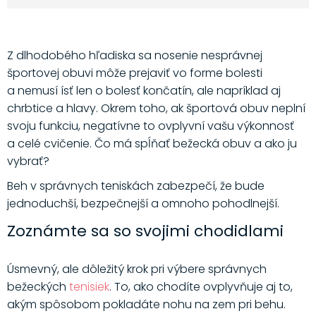
Z dlhodobého hľadiska sa nosenie nesprávnej
športovej obuvi môže prejaviť vo forme bolesti
a nemusí ísť len o bolesť končatín, ale napríklad aj
chrbtice a hlavy. Okrem toho, ak športová obuv neplní
svoju funkciu, negatívne to ovplyvní vašu výkonnosť
a celé cvičenie. Čo má spĺňať bežecká obuv a ako ju
vybrať?
Beh v správnych teniskách zabezpečí, že bude
jednoduchší, bezpečnejší a omnoho pohodlnejší.
Zoznámte sa so svojimi chodidlami
Úsmevný, ale dôležitý krok pri výbere správnych
bežeckých
tenisiek
. To, ako chodíte ovplyvňuje aj to,
akým spôsobom pokladáte nohu na zem pri behu.