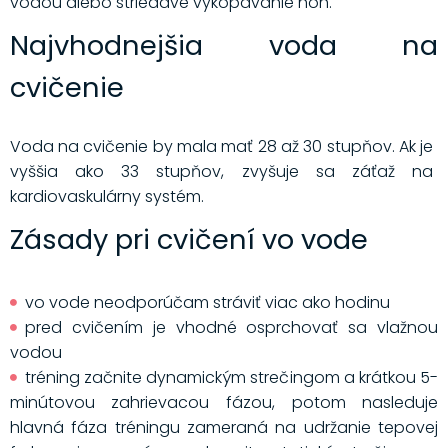
vodou alebo striedavé vykopávanie nôh.
Najvhodnejšia voda na
cvičenie
Voda na cvičenie by mala mať 28 až 30 stupňov. Ak je
vyššia ako 33 stupňov, zvyšuje sa záťaž na
kardiovaskulárny systém.
Zásady pri cvičení vo vode
vo vode neodporúčam stráviť viac ako hodinu
pred cvičením je vhodné osprchovať sa vlažnou
vodou
tréning začnite dynamickým strečingom a krátkou 5-
minútovou zahrievacou fázou, potom nasleduje
hlavná fáza tréningu zameraná na udržanie tepovej