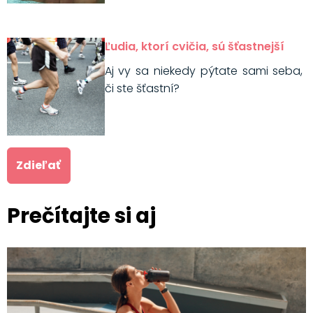
Ľudia, ktorí cvičia, sú šťastnejší
Aj vy sa niekedy pýtate sami seba,
či ste šťastní?
Zdieľať
Prečítajte si aj