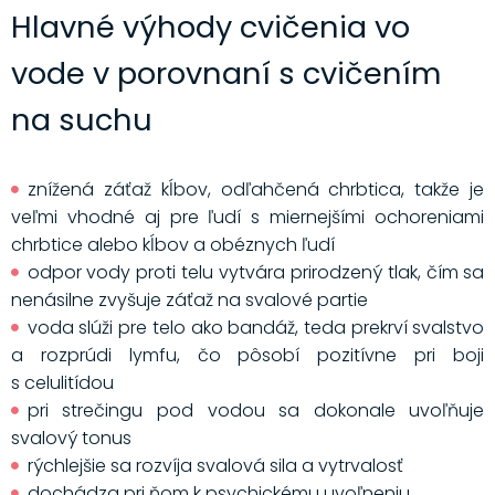
Hlavné výhody cvičenia vo
vode v porovnaní s cvičením
na suchu
znížená záťaž kĺbov, odľahčená chrbtica, takže je
veľmi vhodné aj pre ľudí s miernejšími ochoreniami
chrbtice alebo kĺbov a obéznych ľudí
odpor vody proti telu vytvára prirodzený tlak, čím sa
nenásilne zvyšuje záťaž na svalové partie
voda slúži pre telo ako bandáž, teda prekrví svalstvo
a rozprúdi lymfu, čo pôsobí pozitívne pri boji
s celulitídou
pri strečingu pod vodou sa dokonale uvoľňuje
svalový tonus
rýchlejšie sa rozvíja svalová sila a vytrvalosť
dochádza pri ňom k psychickému uvoľneniu