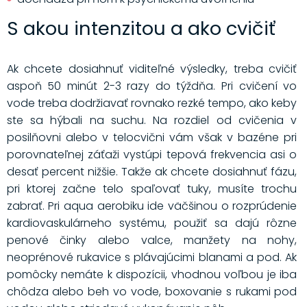
S akou intenzitou a ako cvičiť
Ak chcete dosiahnuť viditeľné výsledky, treba cvičiť
aspoň 50 minút 2-3 razy do týždňa. Pri cvičení vo
vode treba dodržiavať rovnako rezké tempo, ako keby
ste sa hýbali na suchu. Na rozdiel od cvičenia v
posilňovni alebo v telocvični vám však v bazéne pri
porovnateľnej záťaži vystúpi tepová frekvencia asi o
desať percent nižšie. Takže ak chcete dosiahnuť fázu,
pri ktorej začne telo spaľovať tuky, musíte trochu
zabrať. Pri aqua aerobiku ide väčšinou o rozprúdenie
kardiovaskulárneho systému, použiť sa dajú rôzne
penové činky alebo valce, manžety na nohy,
neoprénové rukavice s plávajúcimi blanami a pod. Ak
pomôcky nemáte k dispozícii, vhodnou voľbou je iba
chôdza alebo beh vo vode, boxovanie s rukami pod