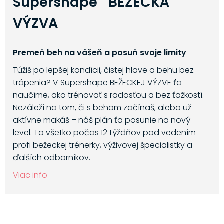
Supershape BEŽECKÁ
VÝZVA
Premeň beh na vášeň a posuň svoje limity
Túžiš po lepšej kondícii, čistej hlave a behu bez
trápenia? V Supershape BEŽECKEJ VÝZVE ťa
naučíme, ako trénovať s radosťou a bez ťažkostí.
Nezáleží na tom, či s behom začínaš, alebo už
aktívne makáš – náš plán ťa posunie na nový
level. To všetko počas 12 týždňov pod vedením
profi bežeckej trénerky, výživovej špecialistky a
ďalších odborníkov.
Viac info