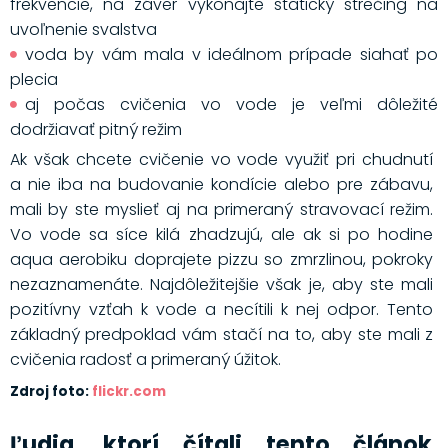
frekvencie, na záver vykonajte statický strečing na
uvoľnenie svalstva
voda by vám mala v ideálnom prípade siahať po
plecia
aj počas cvičenia vo vode je veľmi dôležité
dodržiavať pitný režim
Ak však chcete cvičenie vo vode využiť pri chudnutí
a nie iba na budovanie kondície alebo pre zábavu,
mali by ste myslieť aj na primeraný stravovací režim.
Vo vode sa síce kilá zhadzujú, ale ak si po hodine
aqua aerobiku doprajete pizzu so zmrzlinou, pokroky
nezaznamenáte. Najdôležitejšie však je, aby ste mali
pozitívny vzťah k vode a necítili k nej odpor. Tento
základný predpoklad vám stačí na to, aby ste mali z
cvičenia radosť a primeraný úžitok.
Zdroj foto:
flickr.com
Ľudia, ktorí čítali tento článok,