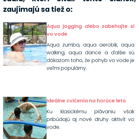
zaujímajú sa tiež o:
Aqua jogging alebo zabehajte si
vo vode
Aqua zumba, aqua aerobik, aqua
walking, aqua dance a ďalšie sú
dôkazom toho, že pohyb vo vode je
veľmi populárny.
Ideálne cvičenia na horúce leto
Ku klasickému plávaniu však
pribúdajú aj nové druhy aktivít vo
vode.