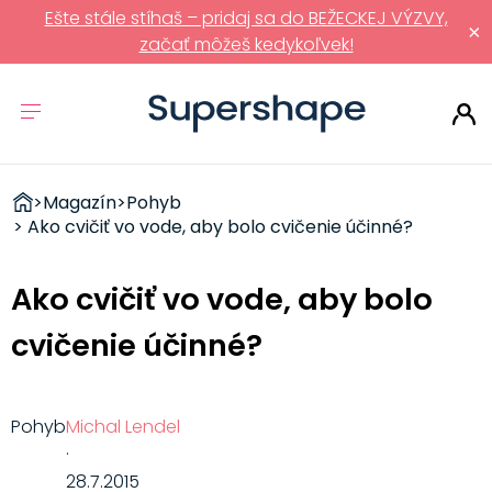
Ešte stále stíhaš – pridaj sa do BEŽECKEJ VÝZVY,
×
začať môžeš kedykoľvek!
ZDRAVÉ
>
Magazín
>
Pohyb
RÝCHLOVKY
> Ako cvičiť vo vode, aby bolo cvičenie účinné?
Ako cvičiť vo vode, aby bolo
cvičenie účinné?
Pohyb
Michal Lendel
·
28.7.2015