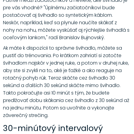
Patríte medzi začiatočníkov a neviete, aké švihadlo je
pre vás vhodné? "Úplnému začiatočníkovi bude
postačovať aj švihadlo so syntetickým káblom.
Neskôr, napríklad, keď sa plynule naučíte skákať z
nohy na nohu, môžete vyskúšať aj rýchlejšie švihadlá s
oceľovým lankom," radí Branislav Bujnovský.
Ak máte k dispozícii to správne švihadlo, môžete sa
pustiť do trénovania. Po krátkom zahriatí si zatočte
švihadlom najskôr v jednej ruke, a potom v druhej ruke,
aby ste si zvykli na to, aké je ťažké a ako reaguje na
rotačný pohyb rúk. Teraz skáčte cez švihadlo 30
sekúnd a ďalších 30 sekúnd skáčte mimo švihadlo.
Takto pokračujte asi 10 minút s tým, že budete
predlžovať dobu skákania cez švihadlo z 30 sekúnd až
na jednu minútu. Potom sa uvoľnite a vykonajte
záverečný strečing.
30-minútový intervalový