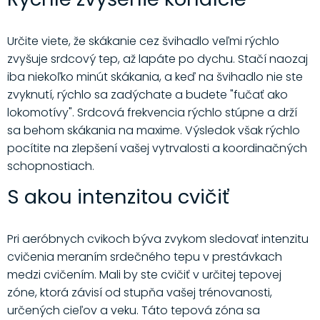
Určite viete, že skákanie cez švihadlo veľmi rýchlo
zvyšuje srdcový tep, až lapáte po dychu. Stačí naozaj
iba niekoľko minút skákania, a keď na švihadlo nie ste
zvyknutí, rýchlo sa zadýchate a budete "fučať ako
lokomotívy". Srdcová frekvencia rýchlo stúpne a drží
sa behom skákania na maxime. Výsledok však rýchlo
pocítite na zlepšení vašej vytrvalosti a koordinačných
schopnostiach.
S akou intenzitou cvičiť
Pri aeróbnych cvikoch býva zvykom sledovať intenzitu
cvičenia meraním srdečného tepu v prestávkach
medzi cvičením. Mali by ste cvičiť v určitej tepovej
zóne, ktorá závisí od stupňa vašej trénovanosti,
určených cieľov a veku. Táto tepová zóna sa