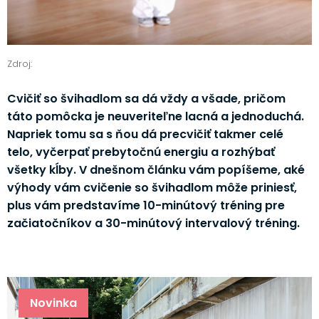
Zdroj:
Cvičiť so švihadlom sa dá vždy a všade, pričom
táto pomôcka je neuveriteľne lacná a jednoduchá.
Napriek tomu sa s ňou dá precvičiť takmer celé
telo, vyčerpať prebytočnú energiu a rozhýbať
všetky kĺby. V dnešnom článku vám popíšeme, aké
výhody vám cvičenie so švihadlom môže priniesť,
plus vám predstavíme 10-minútový tréning pre
začiatočníkov a 30-minútový intervalový tréning.
Novinka