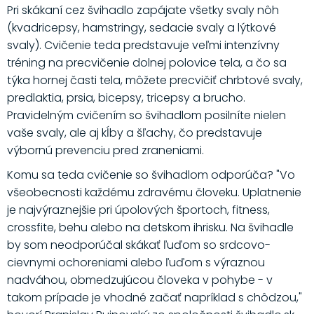
Pri skákaní cez švihadlo zapájate všetky svaly nôh
(kvadricepsy, hamstringy, sedacie svaly a lýtkové
svaly). Cvičenie teda predstavuje veľmi intenzívny
tréning na precvičenie dolnej polovice tela, a čo sa
týka hornej časti tela, môžete precvičiť chrbtové svaly,
predlaktia, prsia, bicepsy, tricepsy a brucho.
Pravidelným cvičením so švihadlom posilníte nielen
vaše svaly, ale aj kĺby a šľachy, čo predstavuje
výbornú prevenciu pred zraneniami.
Komu sa teda cvičenie so švihadlom odporúča? "Vo
všeobecnosti každému zdravému človeku. Uplatnenie
je najvýraznejšie pri úpolových športoch, fitness,
crossfite, behu alebo na detskom ihrisku. Na švihadle
by som neodporúčal skákať ľuďom so srdcovo-
cievnymi ochoreniami alebo ľuďom s výraznou
nadváhou, obmedzujúcou človeka v pohybe - v
takom prípade je vhodné začať napríklad s chôdzou,"