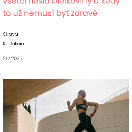
všetci riešia bielkoviny a kedy
to už nemusí byť zdravé
Strava
Redakcia
·
21.7.2026