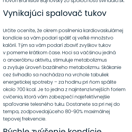
hovorí Branislav Bujnovský zo spoločnosti švihadlo.sk.
Vynikajúci spalovač tukov
Určite oceníte, že okrem posilnenia kardiovaskulárnej
kondície sa vám podarí spáliť aj veľké množstvo
kalórií. Tým sa vám podarí zbaviť zvyškov tukov
v pomerne krátkom čase. Hoci sa väčšinou jedná
o anaeróbnu aktivitu, stimuluje metabolizmus
a zvyšuje úroveň bazálneho metabolizmu. Skákanie
cez švihadlo sa nachádza na vrchole tabuliek
energetickej spotreby – za hodinu pri ňom spálite
okolo 700 kcal. Je to jedna z najintenzívnejších foriem
cvičenia, ktorá vám zabezpečí najefektívnejšie
spaľovanie telesného tuku. Dostanete sa pri nej do
tempa, zodpovedajúceho 80-90% maximálnej
tepovej frekvencie.
Rýchle zvýšenie kondície