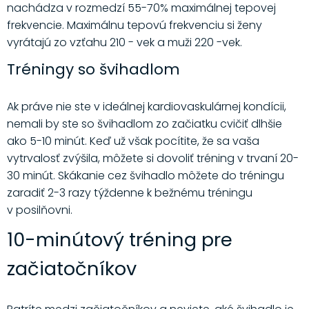
nachádza v rozmedzí 55-70% maximálnej tepovej
frekvencie. Maximálnu tepovú frekvenciu si ženy
vyrátajú zo vzťahu 210 - vek a muži 220 -vek.
Tréningy so švihadlom
Ak práve nie ste v ideálnej kardiovaskulárnej kondícii,
nemali by ste so švihadlom zo začiatku cvičiť dlhšie
ako 5-10 minút. Keď už však pocítite, že sa vaša
vytrvalosť zvýšila, môžete si dovoliť tréning v trvaní 20-
30 minút. Skákanie cez švihadlo môžete do tréningu
zaradiť 2-3 razy týždenne k bežnému tréningu
v posilňovni.
10-minútový tréning pre
začiatočníkov