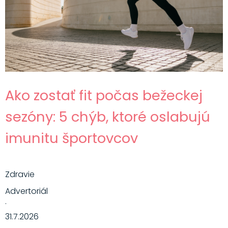
Ako zostať fit počas bežeckej
sezóny: 5 chýb, ktoré oslabujú
imunitu športovcov
Zdravie
Advertoriál
·
31.7.2026