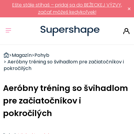
Ešte stále stíhaš – pridaj sa do BEŽECKEJ VÝZVY,
×
začať môžeš kedykoľvek!
ZDRAVÉ
>
Magazín
>
Pohyb
RÝCHLOVKY
> Aeróbny tréning so švihadlom pre začiatočníkov i
pokročilých
Aeróbny tréning so švihadlom
pre začiatočníkov i
pokročilých