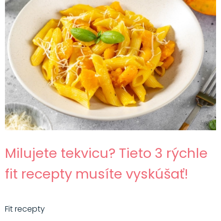
Milujete tekvicu? Tieto 3 rýchle
fit recepty musíte vyskúšať!
Fit recepty