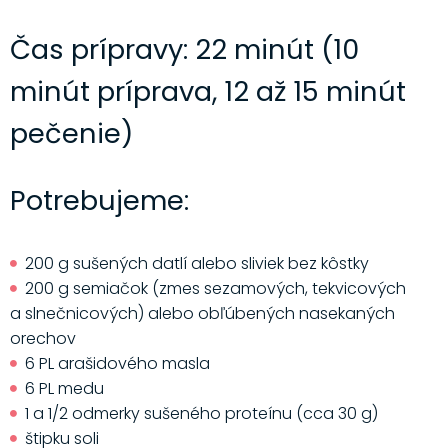
Čas prípravy: 22 minút (10
minút príprava, 12 až 15 minút
pečenie)
Potrebujeme:
200 g sušených datlí alebo sliviek bez kôstky
200 g semiačok (zmes sezamových, tekvicových
a slnečnicových) alebo obľúbených nasekaných
orechov
6 PL arašidového masla
6 PL medu
1 a 1/2 odmerky sušeného proteínu (cca 30 g)
štipku soli