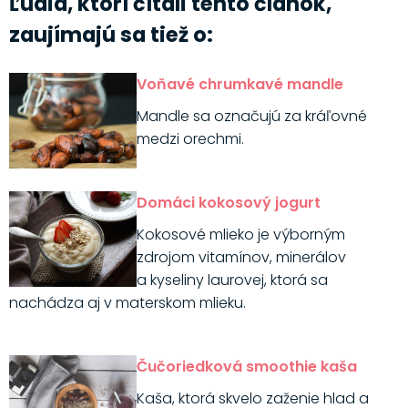
Ľudia, ktorí čítali tento článok,
zaujímajú sa tiež o:
Voňavé chrumkavé mandle
Mandle sa označujú za kráľovné
medzi orechmi.
Domáci kokosový jogurt
Kokosové mlieko je výborným
zdrojom vitamínov, minerálov
a kyseliny laurovej, ktorá sa
nachádza aj v materskom mlieku.
Čučoriedková smoothie kaša
Kaša, ktorá skvelo zaženie hlad a