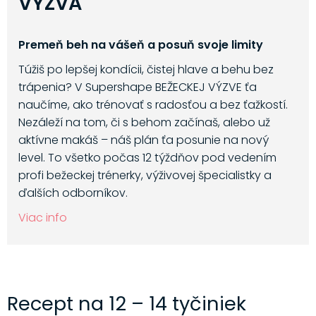
VÝZVA
Premeň beh na vášeň a posuň svoje limity
Túžiš po lepšej kondícii, čistej hlave a behu bez
trápenia? V Supershape BEŽECKEJ VÝZVE ťa
naučíme, ako trénovať s radosťou a bez ťažkostí.
Nezáleží na tom, či s behom začínaš, alebo už
aktívne makáš – náš plán ťa posunie na nový
level. To všetko počas 12 týždňov pod vedením
profi bežeckej trénerky, výživovej špecialistky a
ďalších odborníkov.
Viac info
Recept na 12 – 14 tyčiniek