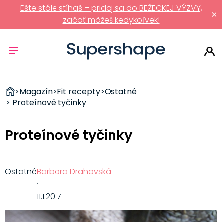
Ešte stále stíhaš – pridaj sa do BEŽECKEJ VÝZVY,
×
začať môžeš kedykoľvek!
ZDRAVÉ
>
Magazín
>
Fit recepty
>
Ostatné
RÝCHLOVKY
> Proteínové tyčinky
Proteínové tyčinky
Ostatné
Barbora Drahovská
·
11.1.2017