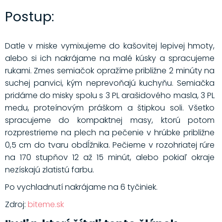
Postup:
Datle v miske vymixujeme do kašovitej lepivej hmoty,
alebo si ich nakrájame na malé kúsky a spracujeme
rukami. Zmes semiačok opražíme približne 2 minúty na
suchej panvici, kým neprevoňajú kuchyňu. Semiačka
pridáme do misky spolu s 3 PL arašidového masla, 3 PL
medu, proteínovým práškom a štipkou soli. Všetko
spracujeme do kompaktnej masy, ktorú potom
rozprestrieme na plech na pečenie v hrúbke približne
0,5 cm do tvaru obdĺžnika. Pečieme v rozohriatej rúre
na 170 stupňov 12 až 15 minút, alebo pokiaľ okraje
nezískajú zlatistú farbu.
Po vychladnutí nakrájame na 6 tyčiniek.
Zdroj:
biteme.sk