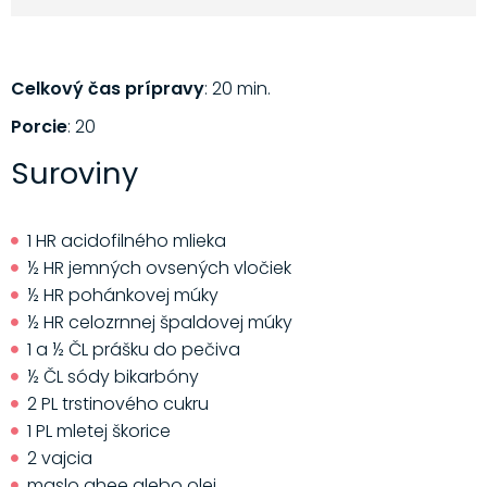
Celkový čas prípravy
: 20 min.
Porcie
: 20
Suroviny
1 HR acidofilného mlieka
½ HR jemných ovsených vločiek
½ HR pohánkovej múky
½ HR celozrnnej špaldovej múky
1 a ½ ČL prášku do pečiva
½ ČL sódy bikarbóny
2 PL trstinového cukru
1 PL mletej škorice
2 vajcia
maslo ghee alebo olej