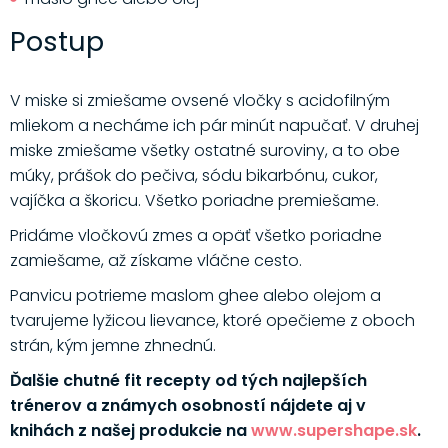
Postup
V miske si zmiešame ovsené vločky s acidofilným
mliekom a necháme ich pár minút napučať. V druhej
miske zmiešame všetky ostatné suroviny, a to obe
múky, prášok do pečiva, sódu bikarbónu, cukor,
vajíčka a škoricu. Všetko poriadne premiešame.
Pridáme vločkovú zmes a opäť všetko poriadne
zamiešame, až získame vláčne cesto.
Panvicu potrieme maslom ghee alebo olejom a
tvarujeme lyžicou lievance, ktoré opečieme z oboch
strán, kým jemne zhnednú.
Ďalšie chutné fit recepty od tých najlepších
trénerov a známych osobností nájdete aj v
knihách z našej produkcie na
www.supershape.sk
.