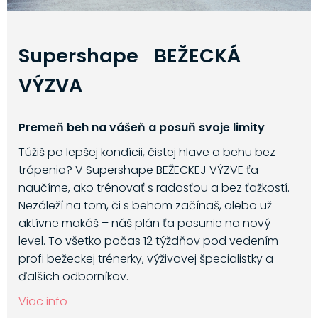
Supershape BEŽECKÁ
VÝZVA
Premeň beh na vášeň a posuň svoje limity
Túžiš po lepšej kondícii, čistej hlave a behu bez
trápenia? V Supershape BEŽECKEJ VÝZVE ťa
naučíme, ako trénovať s radosťou a bez ťažkostí.
Nezáleží na tom, či s behom začínaš, alebo už
aktívne makáš – náš plán ťa posunie na nový
level. To všetko počas 12 týždňov pod vedením
profi bežeckej trénerky, výživovej špecialistky a
ďalších odborníkov.
Viac info