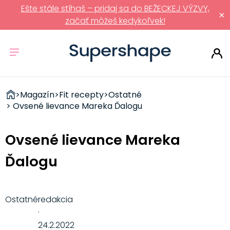
Ešte stále stíhaš – pridaj sa do BEŽECKEJ VÝZVY,
×
začať môžeš kedykoľvek!
ZDRAVÉ
>
Magazín
>
Fit recepty
>
Ostatné
RÝCHLOVKY
> Ovsené lievance Mareka Ďalogu
Ovsené lievance Mareka
Ďalogu
Ostatné
redakcia
·
24.2.2022