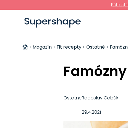
Ešte st
ZDRAVÉ
>
Magazín
>
Fit recepty
>
Ostatné
> Famózny
RÝCHLOVKY
Famózny 
Ostatné
Radoslav Cabúk
·
29.4.2021