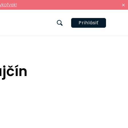
ykoľvek!
×
Prihlásiť
jčín