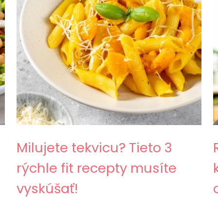
Milujete tekvicu? Tieto 3
rýchle fit recepty musíte
vyskúšať!