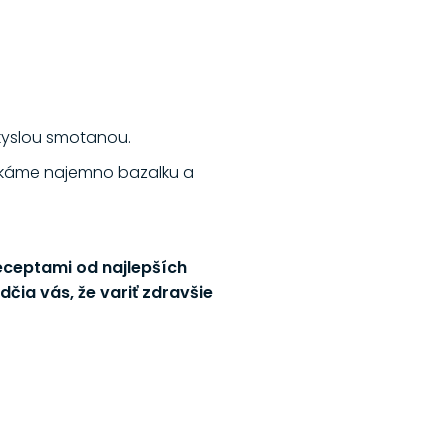
kyslou smotanou.
sekáme najemno bazalku a
receptami od najlepších
čia vás, že variť zdravšie