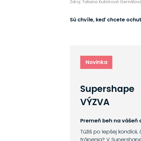
Zdroj: Tatiana Kušnírová Gernátov
Sú chvíle, keď chcete ochutn
Novinka
Supershape
VÝZVA
Premeň beh na vášeň a
Túžiš po lepšej kondícii,
trápenia? V Supershap