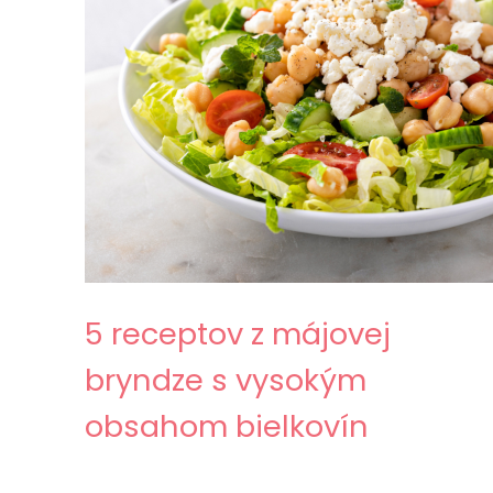
5 receptov z májovej
bryndze s vysokým
obsahom bielkovín