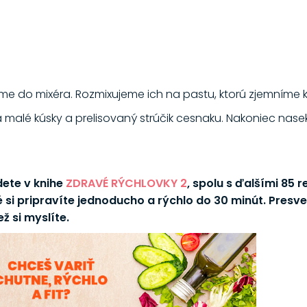
me do mixéra. Rozmixujeme ich na pastu, ktorú zjemníme 
malé kúsky a prelisovaný strúčik cesnaku. Nakoniec na
dete v knihe
ZDRAVÉ RÝCHLOVKY 2
, spolu s ďalšími 85 
 si pripravíte jednoducho a rýchlo do 30 minút. Presved
ž si myslíte.