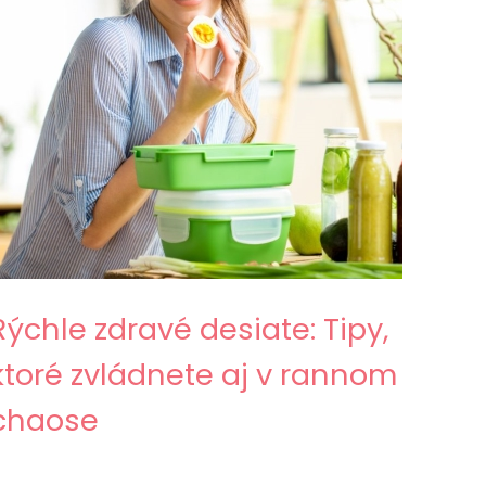
Rýchle zdravé desiate: Tipy,
ktoré zvládnete aj v rannom
chaose