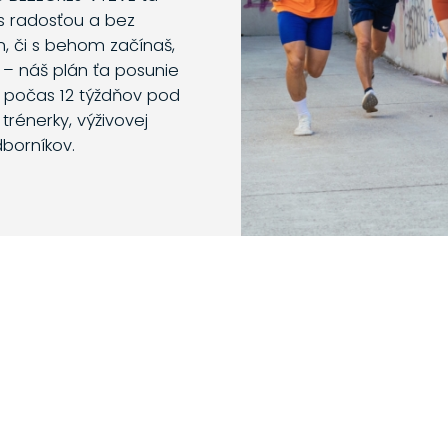
s radosťou a bez
m, či s behom začínaš,
 – náš plán ťa posunie
o počas 12 týždňov pod
trénerky, výživovej
dborníkov.
i