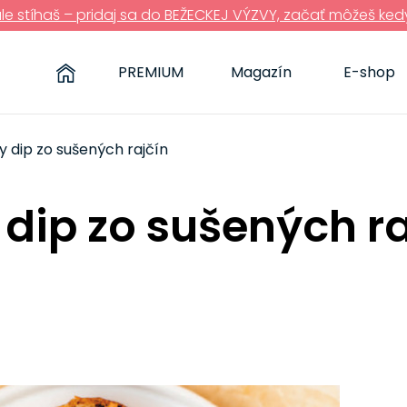
ále stíhaš – pridaj sa do BEŽECKEJ VÝZVY, začať môžeš ked
PREMIUM
Magazín
E-shop
 dip zo sušených rajčín
dip zo sušených ra