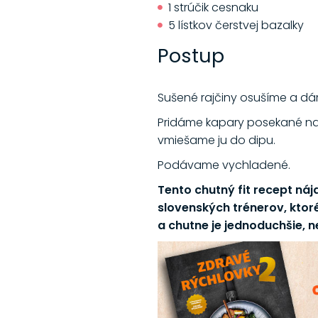
1 strúčik cesnaku
5 lístkov čerstvej bazalky
Postup
Sušené rajčiny osušíme a dá
Pridáme kapary posekané na 
vmiešame ju do dipu.
Podávame vychladené.
Tento chutný fit recept náj
slovenských trénerov, ktoré
a chutne je jednoduchšie, ne