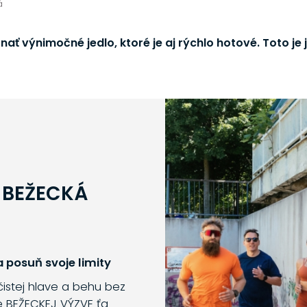
á
ať výnimočné jedlo, ktoré je aj rýchlo hotové. Toto je 
 BEŽECKÁ
 posuň svoje limity
 čistej hlave a behu bez
e BEŽECKEJ VÝZVE ťa