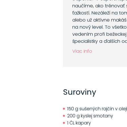
naučíme, ako trénovať 
ťažkostí. Nezáleží na to
alebo už aktívne makáš
na nový level. To všetk
vedením profi bežeckej 
špecialistky a ďalších o
Viac info
Suroviny
150 g sušených rajčín v olej
200 g kyslej smotany
1 ČL kapary