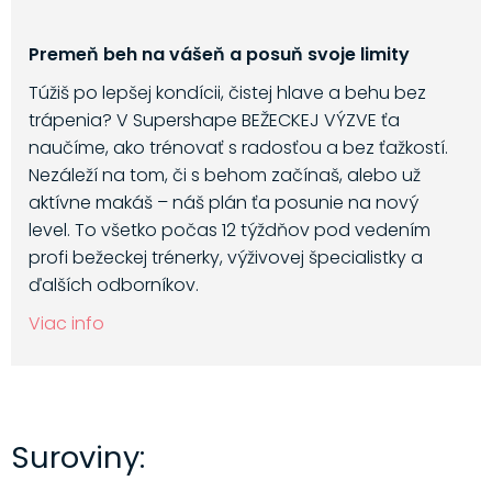
Premeň beh na vášeň a posuň svoje limity
Túžiš po lepšej kondícii, čistej hlave a behu bez
trápenia? V Supershape BEŽECKEJ VÝZVE ťa
naučíme, ako trénovať s radosťou a bez ťažkostí.
Nezáleží na tom, či s behom začínaš, alebo už
aktívne makáš – náš plán ťa posunie na nový
level. To všetko počas 12 týždňov pod vedením
profi bežeckej trénerky, výživovej špecialistky a
ďalších odborníkov.
Viac info
Suroviny: