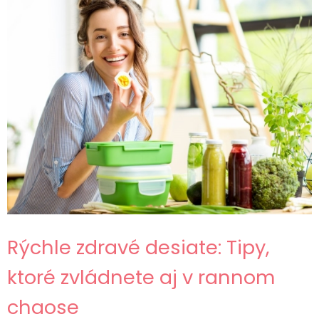
Rýchle zdravé desiate: Tipy,
ktoré zvládnete aj v rannom
chaose