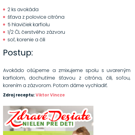
2 ks avokáda
šťava z polovice citróna
5 hlavičiek karfiolu
1/2 ČL čerstvého zázvoru
soľ, korenie a čili
Postup:
Avokádo ošúpeme a zmixujeme spolu s uvareným
karfiolom, dochutíme šťavou z citróna, čili, soľou,
korením a zázvorom. Potom dáme vychladiť.
Zdroj receptu:
Viktor Vincze