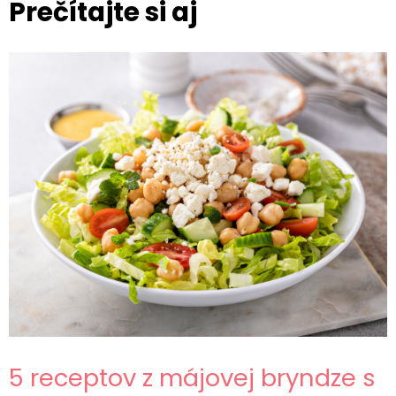
Prečítajte si aj
5 receptov z májovej bryndze s