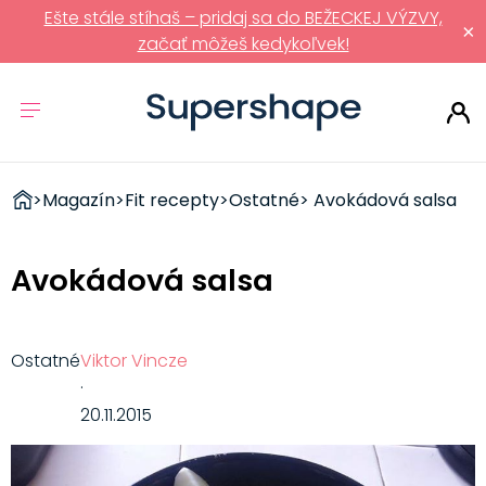
Ešte stále stíhaš – pridaj sa do BEŽECKEJ VÝZVY,
×
začať môžeš kedykoľvek!
ZDRAVÉ
>
Magazín
>
Fit recepty
>
Ostatné
> Avokádová salsa
RÝCHLOVKY
Avokádová salsa
Ostatné
Viktor Vincze
·
20.11.2015