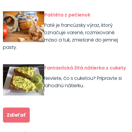
Paštéta z pečienok
Patê je francúzsky výraz, ktorý
označuje varené, rozmixované
mäso a tuk, zmiešané do jemnej
pasty.
Fantastická žltá nátierka z cukety
Neviete, čo s cuketou? Pripravte si
lahodnú nátierku.
Zdieľať