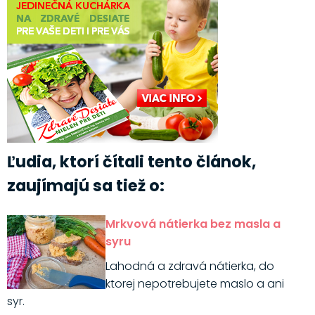
Ľudia, ktorí čítali tento článok,
zaujímajú sa tiež o:
Mrkvová nátierka bez masla a
syru
Lahodná a zdravá nátierka, do
ktorej nepotrebujete maslo a ani
syr.