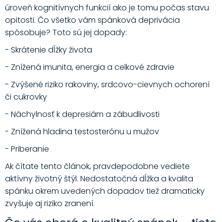
úroveň kognitívnych funkcií ako je tomu počas stavu
opitosti. Čo všetko vám spánková deprivácia
spôsobuje? Toto sú jej dopady:
- Skrátenie dĺžky života
- Znížená imunita, energia a celkové zdravie
- Zvýšené riziko rakoviny, srdcovo-cievnych ochorení
či cukrovky
- Náchylnosť k depresiám a zábudlivosti
- Znížená hladina testosterónu u mužov
- Priberanie
Ak čítate tento článok, pravdepodobne vediete
aktívny životný štýl. Nedostatočná dĺžka a kvalita
spánku okrem uvedených dopadov tiež dramaticky
zvyšuje aj riziko zranení.