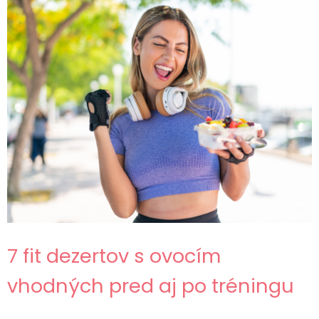
7 fit dezertov s ovocím
vhodných pred aj po tréningu