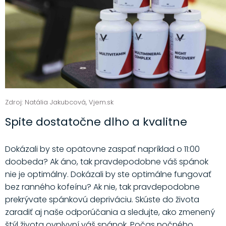
Zdroj: Natália Jakubcová, Vjem.sk
Spite dostatočne dlho a kvalitne
Dokázali by ste opätovne zaspať napríklad o 11:00
doobeda? Ak áno, tak pravdepodobne váš spánok
nie je optimálny. Dokázali by ste optimálne fungovať
bez ranného kofeínu? Ak nie, tak pravdepodobne
prekrývate spánkovú depriváciu. Skúste do života
zaradiť aj naše odporúčania a sledujte, ako zmenený
štýl života ovplyvní váš spánok. Počas nočného