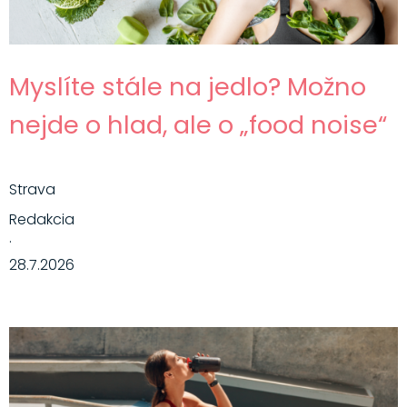
Myslíte stále na jedlo? Možno
nejde o hlad, ale o „food noise“
Strava
Redakcia
·
28.7.2026