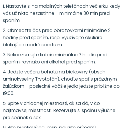
1. Nastavte si na mobilných telefónoch večierku, kedy
vás už nikto nezastihne – minimálne 30 min pred
spaním.
2. Obmedzte čas pred obrazovkami minimálne 2
hodiny pred spaním, resp. využívajte okuliare
blokujúce modré spektrum.
3. Nekonzumujte kofeín minimálne 7 hodín pred
spaním, rovnako ani alkohol pred spaním.
4. Jedzte večeru bohatú na bielkoviny (obsah
aminokyseliny Tryptofán), choďte spať s prázdnym
žalúdkom – posledné väčšie jedlo jedzte približne do
19:00.
5. Spite v chladnej miestnosti, ak sa dá, v čo
najtmavšej miestnosti. Rezervujte si spálňu výlučne
pre spánok a sex.
6. Pite bylinkový čaj, resp. použite prírodný