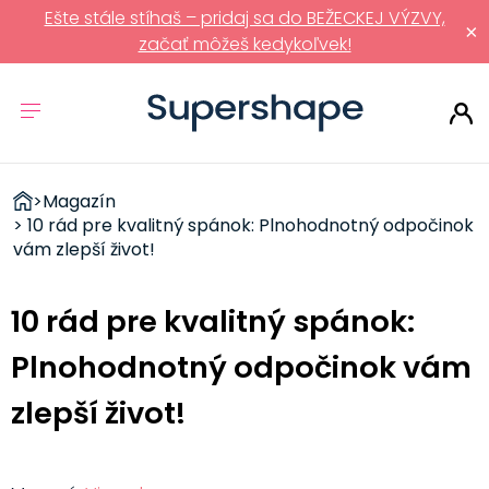
Ešte stále stíhaš – pridaj sa do BEŽECKEJ VÝZVY,
×
začať môžeš kedykoľvek!
ZDRAVÉ
>
Magazín
RÝCHLOVKY
> 10 rád pre kvalitný spánok: Plnohodnotný odpočinok
vám zlepší život!
10 rád pre kvalitný spánok:
Plnohodnotný odpočinok vám
zlepší život!