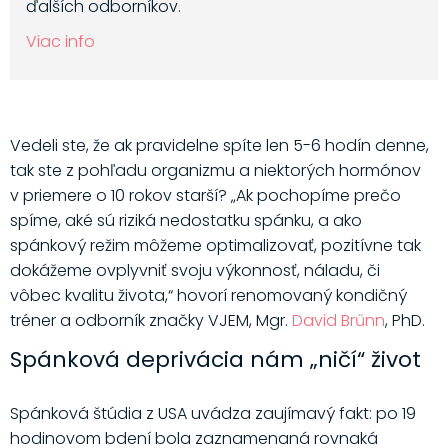
ďalších odborníkov.
Viac info
Vedeli ste, že ak pravidelne spíte len 5-6 hodín denne,
tak ste z pohľadu organizmu a niektorých hormónov
v priemere o 10 rokov starší? „Ak pochopíme prečo
spíme, aké sú riziká nedostatku spánku, a ako
spánkový režim môžeme optimalizovať, pozitívne tak
dokážeme ovplyvniť svoju výkonnosť, náladu, či
vôbec kvalitu života,“ hovorí renomovaný kondičný
tréner a odborník značky VJEM, Mgr.
David Brűnn
, PhD.
Spánková deprivácia nám „ničí“ život
Spánková štúdia z USA uvádza zaujímavý fakt: po 19
hodinovom bdení bola zaznamenaná rovnaká