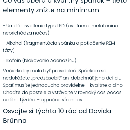
Čo vás oberá o kvalitný spánok – tieto
elementy znížte na minimum
- Umelé osvetlenie typu LED (uvoľnenie melatonínu
neprichádza načas)
- Alkohol (fragmentácia spánku a potlačenie REM
fázy)
- Kofeín (blokovanie Adenozínu)
Večierka by mala byť pravidelná. Spánkom sa
nedokážete „predzásobiť“ ani dobehnúť jeho deficit.
Spať musíte jednoducho pravidelne – kvalitne a dlho.
Choďte do postele a vstávajte v rovnaký čas počas
celého týždňa – aj počas víkendov.
Osvojte si týchto 10 rád od Davida
Brűnna