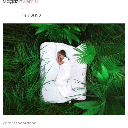
Magazín
Vjem.sk
·
19.7.2022
Zdroj: StockAdobe