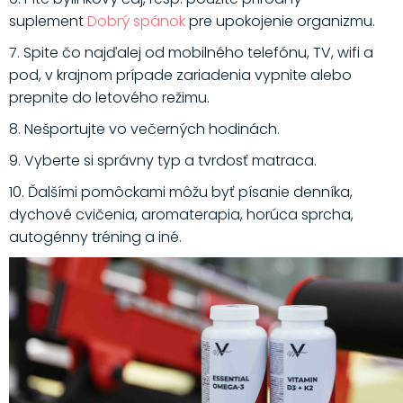
suplement
Dobrý spánok
pre upokojenie organizmu.
7. Spite čo najďalej od mobilného telefónu, TV, wifi a
pod, v krajnom prípade zariadenia vypnite alebo
prepnite do letového režimu.
8. Nešportujte vo večerných hodinách.
9. Vyberte si správny typ a tvrdosť matraca.
10. Ďalšími pomôckami môžu byť písanie denníka,
dychové cvičenia, aromaterapia, horúca sprcha,
autogénny tréning a iné.