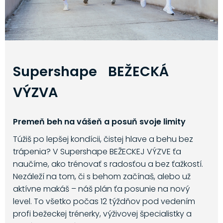
Supershape BEŽECKÁ
VÝZVA
Premeň beh na vášeň a posuň svoje limity
Túžiš po lepšej kondícii, čistej hlave a behu bez
trápenia? V Supershape BEŽECKEJ VÝZVE ťa
naučíme, ako trénovať s radosťou a bez ťažkostí.
Nezáleží na tom, či s behom začínaš, alebo už
aktívne makáš – náš plán ťa posunie na nový
level. To všetko počas 12 týždňov pod vedením
profi bežeckej trénerky, výživovej špecialistky a