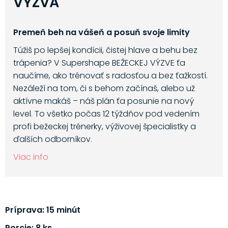
VÝZVA
Premeň beh na vášeň a posuň svoje limity
Túžiš po lepšej kondícii, čistej hlave a behu bez
trápenia? V Supershape BEŽECKEJ VÝZVE ťa
naučíme, ako trénovať s radosťou a bez ťažkostí.
Nezáleží na tom, či s behom začínaš, alebo už
aktívne makáš – náš plán ťa posunie na nový
level. To všetko počas 12 týždňov pod vedením
profi bežeckej trénerky, výživovej špecialistky a
ďalších odborníkov.
Viac info
Príprava: 15 minút
Porcie: 8 ks