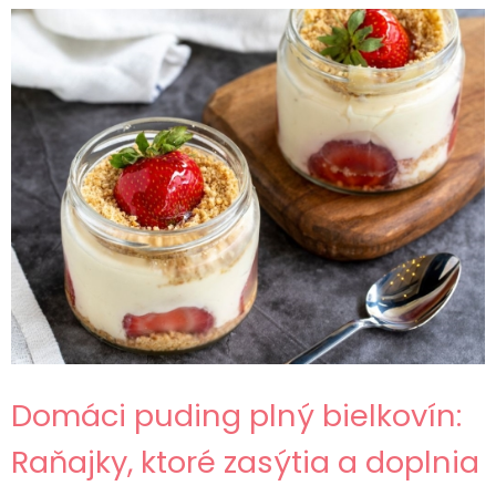
Domáci puding plný bielkovín:
Raňajky, ktoré zasýtia a doplnia