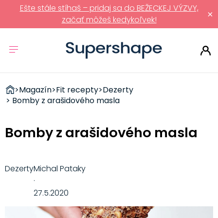
Ešte stále stíhaš – pridaj sa do BEŽECKEJ VÝZVY,
×
začať môžeš kedykoľvek!
ZDRAVÉ
>
Magazín
>
Fit recepty
>
Dezerty
RÝCHLOVKY
> Bomby z arašidového masla
Bomby z arašidového masla
Dezerty
Michal Pataky
·
27.5.2020