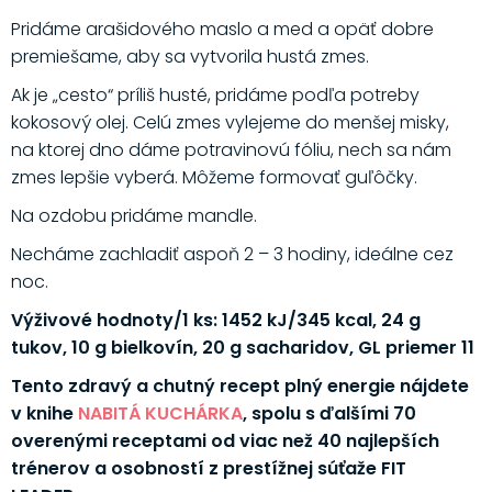
Pridáme arašidového maslo a med a opäť dobre
premiešame, aby sa vytvorila hustá zmes.
Ak je „cesto“ príliš husté, pridáme podľa potreby
kokosový olej. Celú zmes vylejeme do menšej misky,
na ktorej dno dáme potravinovú fóliu, nech sa nám
zmes lepšie vyberá. Môžeme formovať guľôčky.
Na ozdobu pridáme mandle.
Necháme zachladiť aspoň 2 – 3 hodiny, ideálne cez
noc.
Výživové hodnoty/1 ks: 1452 kJ/345 kcal, 24 g
tukov, 10 g bielkovín, 20 g sacharidov, GL priemer 11
Tento zdravý a chutný recept plný energie nájdete
v knihe
NABITÁ KUCHÁRKA
, spolu s ďalšími 70
overenými receptami od viac než 40 najlepších
trénerov a osobností z prestížnej súťaže FIT