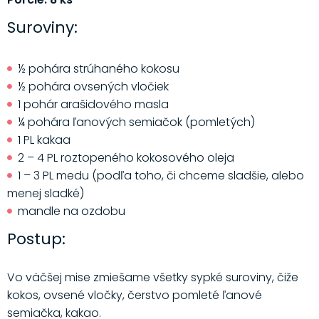
Suroviny:
½ pohára strúhaného kokosu
½ pohára ovsených vločiek
1 pohár arašidového masla
¼ pohára ľanových semiačok (pomletých)
1 PL kakaa
2 – 4 PL roztopeného kokosového oleja
1 – 3 PL medu (podľa toho, či chceme sladšie, alebo
menej sladké)
mandle na ozdobu
Postup:
Vo väčšej mise zmiešame všetky sypké suroviny, čiže
kokos, ovsené vločky, čerstvo pomleté ľanové
semiačka, kakao.