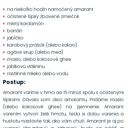
na niekoľko hodín namočený amarant
očistené šípky zbavené zrniečok
mletý kardamón
banán
jabĺčko
karobový prášok (alebo kakao)
agáve sirup (alebo med)
maslo, alebo kokosové ghee
jablkovú vlákninu
rastlinné mlieko alebo vodu
Postup:
Amarant varíme v hrnci asi 15 minút spolu s očistenými
šípkami. Dávala som deci amarantu. Pridáme maslo
(alebo kokosové ghee) na zjemnenie. Amarant
varením vytvorí želé hmotu, teda si dobu varenia a
hustotu nastavte tak, ako vám chutí. Amarant je aj po