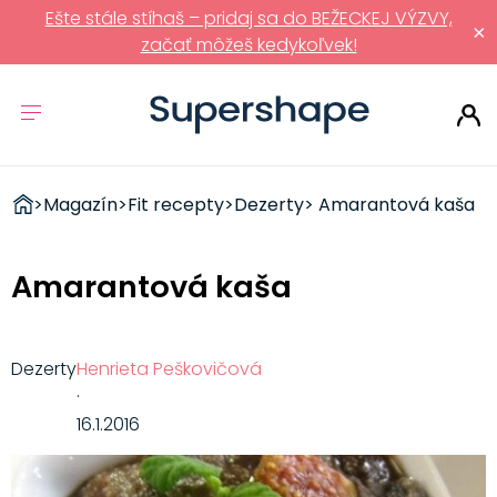
Ešte stále stíhaš – pridaj sa do BEŽECKEJ VÝZVY,
×
začať môžeš kedykoľvek!
ZDRAVÉ
>
Magazín
>
Fit recepty
>
Dezerty
> Amarantová kaša
RÝCHLOVKY
Amarantová kaša
Dezerty
Henrieta Peškovičová
·
16.1.2016