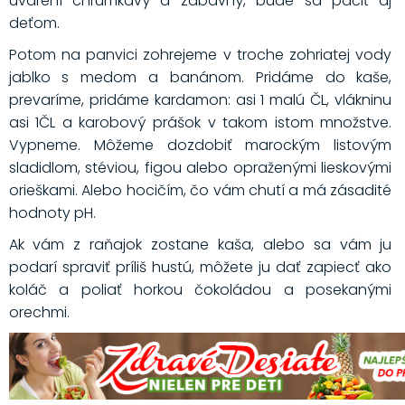
uvarení chrumkavý a zábavný, bude sa páčiť aj
deťom.
Potom na panvici zohrejeme v troche zohriatej vody
jablko s medom a banánom. Pridáme do kaše,
prevaríme, pridáme kardamon: asi 1 malú ČL, vlákninu
asi 1ČL a karobový prášok v takom istom množstve.
Vypneme. Môžeme dozdobiť marockým listovým
sladidlom, stéviou, figou alebo opraženými lieskovými
orieškami. Alebo hocičím, čo vám chutí a má zásadité
hodnoty pH.
Ak vám z raňajok zostane kaša, alebo sa vám ju
podarí spraviť príliš hustú, môžete ju dať zapiecť ako
koláč a poliať horkou čokoládou a posekanými
orechmi.