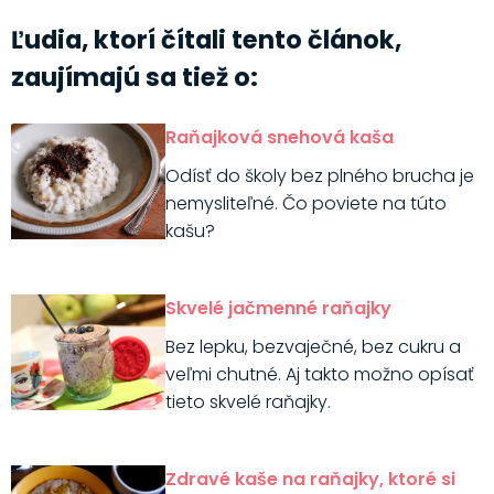
Ľudia, ktorí čítali tento článok,
zaujímajú sa tiež o:
Raňajková snehová kaša
Odísť do školy bez plného brucha je
nemysliteľné. Čo poviete na túto
kašu?
Skvelé jačmenné raňajky
Bez lepku, bezvaječné, bez cukru a
veľmi chutné. Aj takto možno opísať
tieto skvelé raňajky.
Zdravé kaše na raňajky, ktoré si