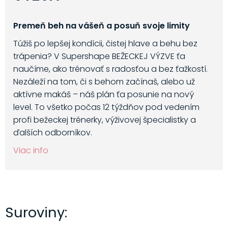
Premeň beh na vášeň a posuň svoje limity
Túžiš po lepšej kondícii, čistej hlave a behu bez
trápenia? V Supershape BEŽECKEJ VÝZVE ťa
naučíme, ako trénovať s radosťou a bez ťažkostí.
Nezáleží na tom, či s behom začínaš, alebo už
aktívne makáš – náš plán ťa posunie na nový
level. To všetko počas 12 týždňov pod vedením
profi bežeckej trénerky, výživovej špecialistky a
ďalších odborníkov.
Viac info
Suroviny: