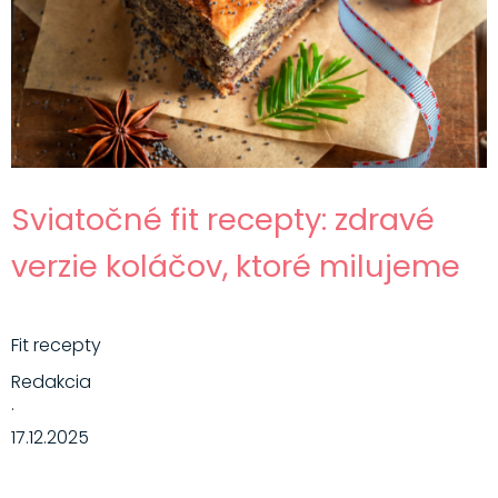
Sviatočné fit recepty: zdravé
verzie koláčov, ktoré milujeme
Fit recepty
Redakcia
·
17.12.2025