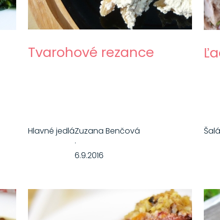
Tvarohové rezance
Ľa
Hlavné jedlá
Zuzana Benčová
Šal
·
6.9.2016