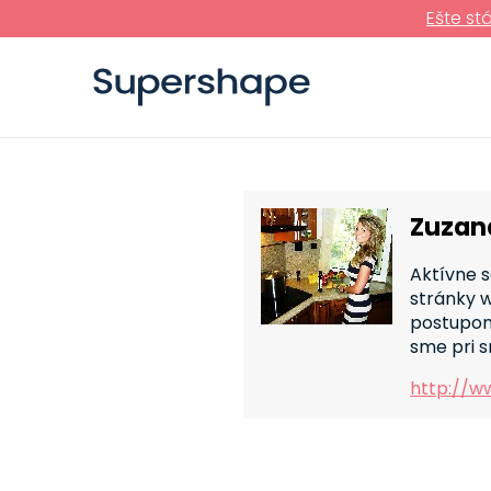
Ešte st
Zuzan
Aktívne 
stránky 
postupom,
sme pri s
http://w