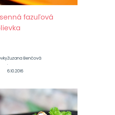
senná fazuľová
lievka
evky
Zuzana Benčová
·
6.10.2016