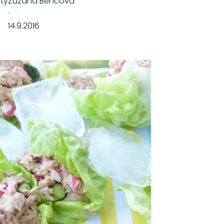
áty
Zuzana Benčová
·
14.9.2016