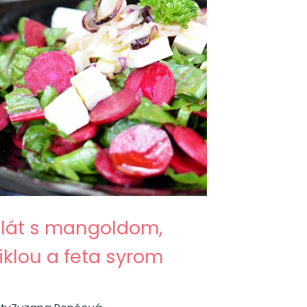
lát s mangoldom,
iklou a feta syrom