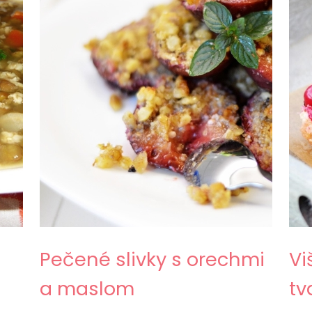
Pečené slivky s orechmi
Vi
a maslom
tv