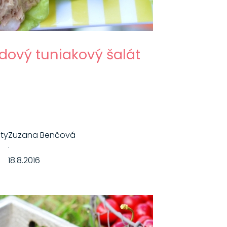
dový tuniakový šalát
áty
Zuzana Benčová
·
18.8.2016