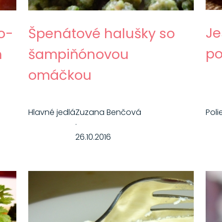
Je
o-
Špenátové halušky so
po
m
šampiňónovou
omáčkou
Hlavné jedlá
Zuzana Benčová
Poli
·
26.10.2016