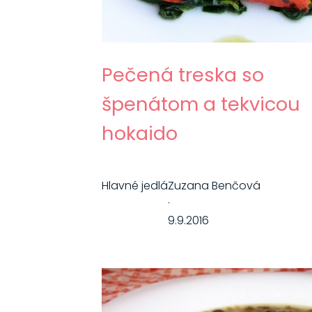
Pečená treska so
špenátom a tekvicou
hokaido
Hlavné jedlá
Zuzana Benčová
·
9.9.2016