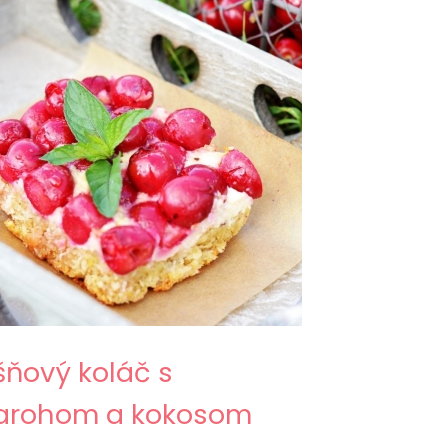
šňový koláč s
arohom a kokosom