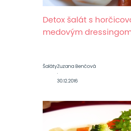
Detox šalát s horčicov
medovým dressingo
Šaláty
Zuzana Benčová
·
30.12.2016