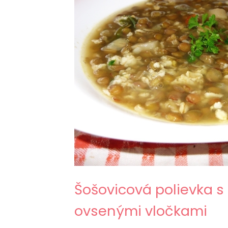
Šošovicová polievka s
ovsenými vločkami