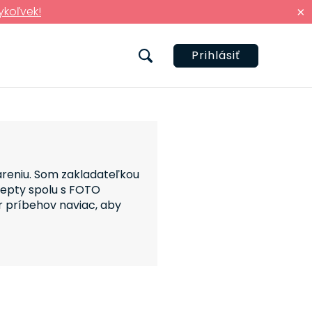
ykoľvek!
×
Prihlásiť
reniu. Som zakladateľkou
cepty spolu s FOTO
ár príbehov naviac, aby