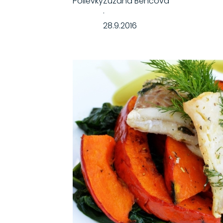
Polievky
Zuzana Benčová
·
28.9.2016