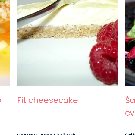
o
Fit cheesecake
Ša
cv