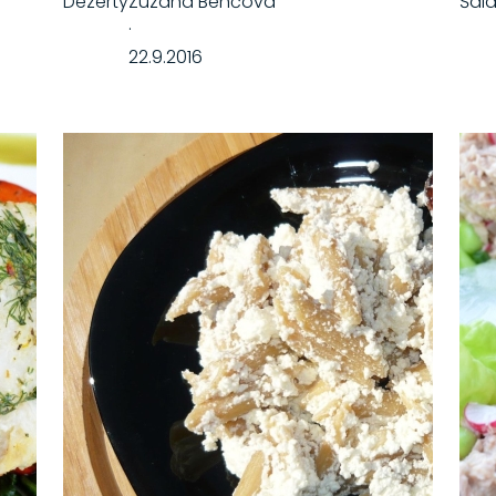
Dezerty
Zuzana Benčová
Šal
·
22.9.2016