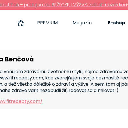
ále stíhaš – pridaj sa do BEŽECKEJ VÝZVY, začať môžeš ked
PREMIUM
Magazín
E-shop
a Benčová
sa venujem zdravému životnému štýlu, najmä zdravému va
www.fitrecepty.com, kde zverejňujem svoje bezmäsité re
 a tiež všetko dôležité o zdraví a výžive. A sem tam aj p
nahe zdravo variť nezabudli žiť, radovať sa a milovať :)
ww.fitrecepty.com/