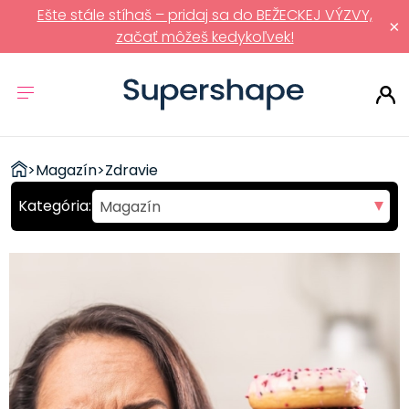
Ešte stále stíhaš – pridaj sa do BEŽECKEJ VÝZVY,
×
začať môžeš kedykoľvek!
ZDRAVÉ
>
Magazín
>
Zdravie
RÝCHLOVKY
Magazín
Pohyb
Strava
Fit recepty
Polievky
Predjedlá