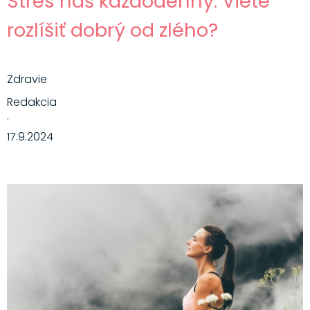
Stres náš každodenný: Viete
rozlíšiť dobrý od zlého?
Zdravie
Redakcia
·
17.9.2024