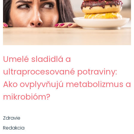
Hlavné jedlá
Šaláty
Dezerty
Nápoje
Ostatné
Umelé sladidlá a
Motivácia
ultraprocesované potraviny:
Zdravie
Ako ovplyvňujú metabolizmus a
mikrobióm?
Zdravie
Redakcia