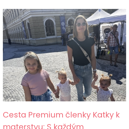
Cesta Premium členky Katky k
materstvu: S každým