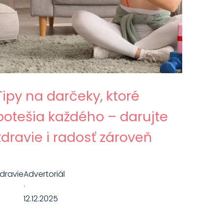
Tipy na darčeky, ktoré
potešia každého – darujte
zdravie i radosť zároveň
dravie
Advertoriál
·
12.12.2025