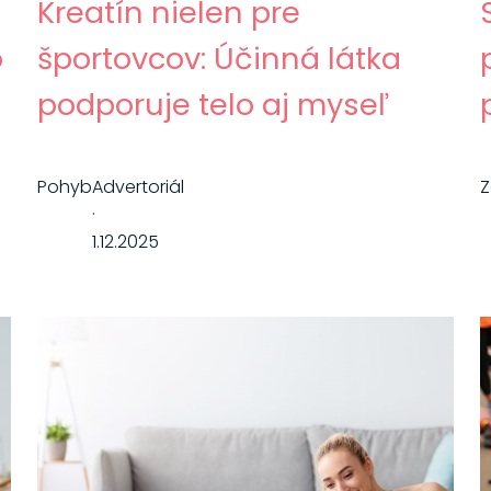
Kreatín nielen pre
o
športovcov: Účinná látka
podporuje telo aj myseľ
Pohyb
Advertoriál
Z
·
1.12.2025