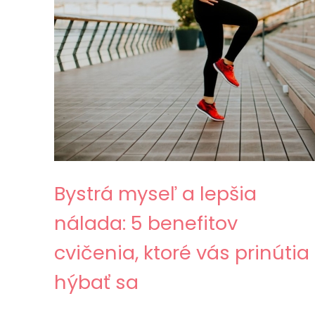
Bystrá myseľ a lepšia
nálada: 5 benefitov
cvičenia, ktoré vás prinútia
hýbať sa