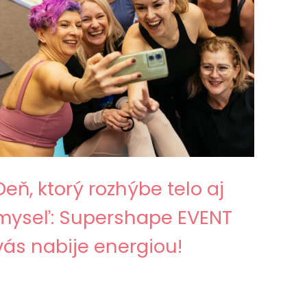
Deň, ktorý rozhýbe telo aj
myseľ: Supershape EVENT
vás nabije energiou!