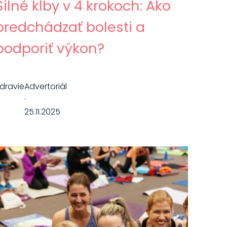
Silné kĺby v 4 krokoch: Ako
predchádzať bolesti a
podporiť výkon?
dravie
Advertoriál
·
25.11.2025