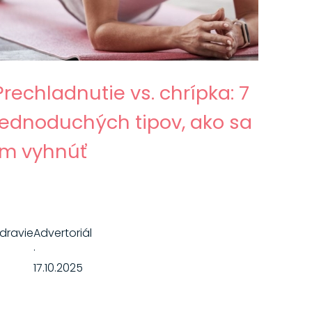
Prechladnutie vs. chrípka: 7
jednoduchých tipov, ako sa
im vyhnúť
dravie
Advertoriál
·
17.10.2025