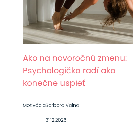
Ako na novoročnú zmenu:
Psychologička radí ako
konečne uspieť
Motivácia
Barbora Volna
·
31.12.2025