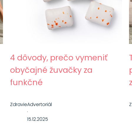
4 dôvody, prečo vymeniť
obyčajné žuvačky za
funkčné
Zdravie
Advertoriál
Z
·
15.12.2025