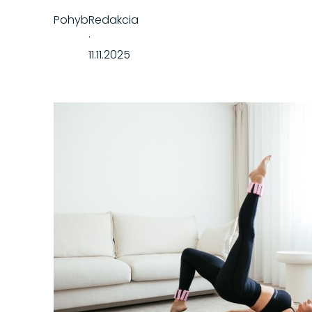
Pohyb
Redakcia
·
11.11.2025