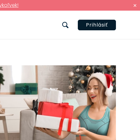
ykoľvek!
×
Prihlásiť