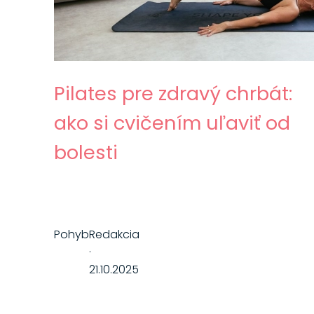
Pilates pre zdravý chrbát:
ako si cvičením uľaviť od
bolesti
Pohyb
Redakcia
·
21.10.2025