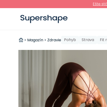
Ešte st
ZDRAVÉ
Pohyb
Strava
Fit
>
Magazín
>
Zdravie
RÝCHLOVKY