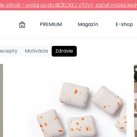
ále stíhaš – pridaj sa do BEŽECKEJ VÝZVY, začať môžeš ked
PREMIUM
Magazín
E-shop
 recepty
Motivácia
Zdravie