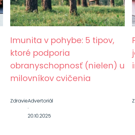
Imunita v pohybe: 5 tipov,
ktoré podporia
obranyschopnosť (nielen) u
milovníkov cvičenia
Zdravie
Advertoriál
Z
·
20.10.2025