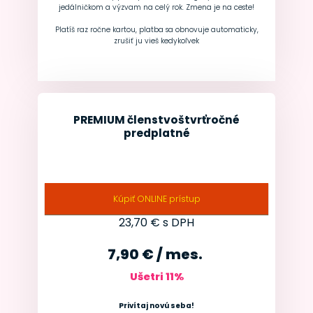
jedálničkom a výzvam na celý rok. Zmena je na ceste!
Platíš raz ročne kartou, platba sa obnovuje automaticky,
zrušiť ju vieš kedykoľvek
PREMIUM členstvo
štvrťročné
predplatné
Kúpiť ONLINE prístup
23,70
€ s DPH
7,90 € / mes.
Ušetri
11
%
Privítaj novú seba!