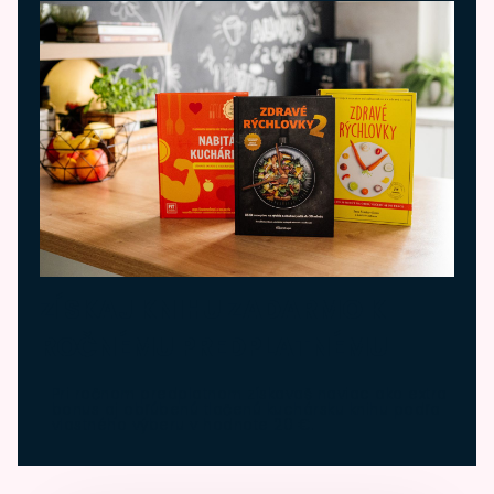
ZÍSKAJ KNIHU ZADARMO K
ROČNÉMU PREDPLATNÉMU
Pri ročnom predplatnom získavaš naviac ako extra
bonus aj obľúbenú tlačenú kuchársku knihu podľa
vlastného výberu v hodnote 20 €.