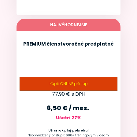
NAJVÝHODNEJŠIE
20 € KNIHA ZADARMO
PREMIUM členstvo
ročné predplatné
Kúpiť ONLINE prístup
77,90
€ s DPH
6,50 € / mes.
Ušetri
27
%
Uži si rok plný pokroku!
Neobmedzený pristup k 600+ tréningovým videám,