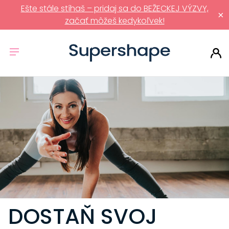
Ešte stále stíhaš – pridaj sa do BEŽECKEJ VÝZVY,
×
začať môžeš kedykoľvek!
DOSTAŇ SVOJ