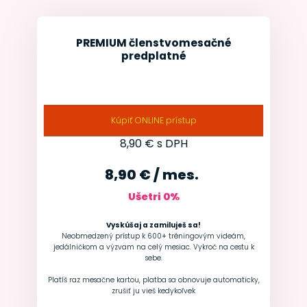
PREMIUM členstvo
mesačné
predplatné
Kúpiť ONLINE prístup
8,90
€ s DPH
8,90 € / mes.
Ušetri
0
%
Vyskúšaj a zamiluješ sa!
Neobmedzený prístup k 600+ tréningovým videám,
jedálničkom a výzvam na celý mesiac. Vykroč na cestu k
sebe.
Platíš raz mesačne kartou, platba sa obnovuje automaticky,
zrušiť ju vieš kedykoľvek