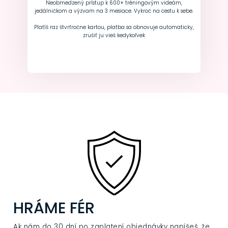
Neobmedzený prístup k 600+ tréningovým videám,
jedálničkom a výzvam na 3 mesiace. Vykroč na cestu k sebe.
Platíš raz štvrťročne kartou, platba sa obnovuje automaticky,
zrušiť ju vieš kedykoľvek
HRÁME FÉR
Ak nám do 30 dní po zaplatení objednávky napíšeš, že