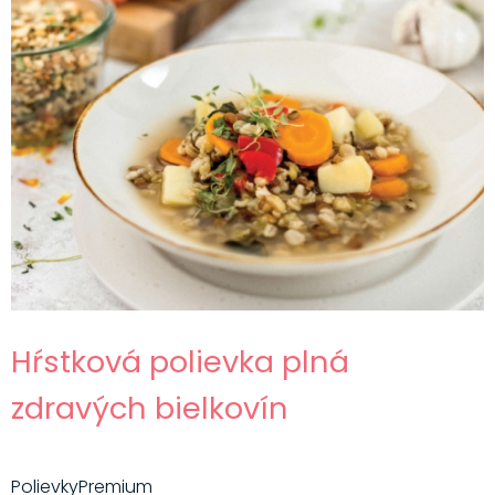
Hŕstková polievka plná
zdravých bielkovín
Polievky
Premium