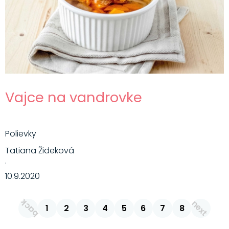
Vajce na vandrovke
Polievky
Tatiana Žideková
·
10.9.2020
back
next
1
2
3
4
5
6
7
8