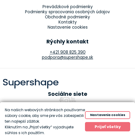
Prevádzkové podmienky
Podmienky spracovania osobných údajov
Obchodné podmienky
Kontakty
Nastavenie cookies
Rýchly kontakt
+421 908 825 390
podpora@supershape.sk
Sociálne siete
Na našich webových stránkach používame
Nastavenia cookies
súbory cookie, aby sme pre vás zabezpečili
ten najlepší zážitok.
Copyright 2010-2026 Supershape
Prijať všetky
Kliknutím na „Prijať všetky“ vyjadrujete
Created by
Anawe
súhlas s ich použitím.