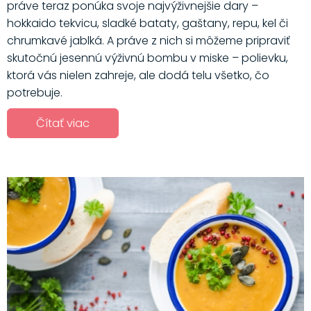
práve teraz ponúka svoje najvýživnejšie dary –
hokkaido tekvicu, sladké bataty, gaštany, repu, kel či
chrumkavé jablká. A práve z nich si môžeme pripraviť
skutočnú jesennú výživnú bombu v miske – polievku,
ktorá vás nielen zahreje, ale dodá telu všetko, čo
potrebuje.
Čítať viac