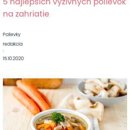
5 najlepších výživných polievok
na zahriatie
Polievky
redakcia
·
15.10.2020