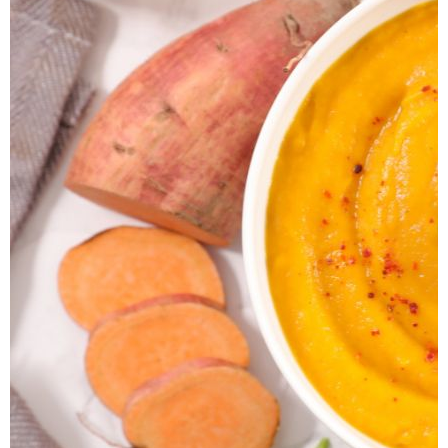
Hlavné jedlá
Šaláty
Dezerty
Nápoje
Ostatné
Motivácia
Zdravie