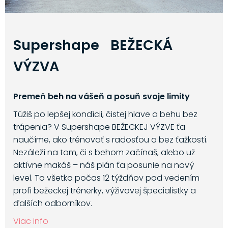
Supershape BEŽECKÁ
VÝZVA
Premeň beh na vášeň a posuň svoje limity
Túžiš po lepšej kondícii, čistej hlave a behu bez
trápenia? V Supershape BEŽECKEJ VÝZVE ťa
naučíme, ako trénovať s radosťou a bez ťažkostí.
Nezáleží na tom, či s behom začínaš, alebo už
aktívne makáš – náš plán ťa posunie na nový
level. To všetko počas 12 týždňov pod vedením
profi bežeckej trénerky, výživovej špecialistky a
ďalších odborníkov.
Viac info