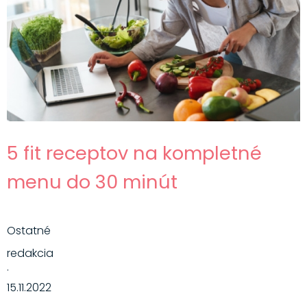
5 fit receptov na kompletné
menu do 30 minút
Ostatné
redakcia
·
15.11.2022