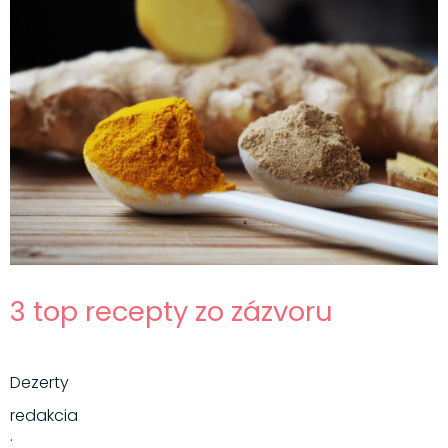
3 top recepty zo zázvoru
Dezerty
redakcia
·