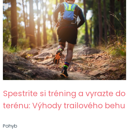
Spestrite si tréning a vyrazte do
terénu: Výhody trailového behu
Pohyb