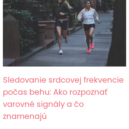
Sledovanie srdcovej frekvencie
počas behu: Ako rozpoznať
varovné signály a čo
znamenajú