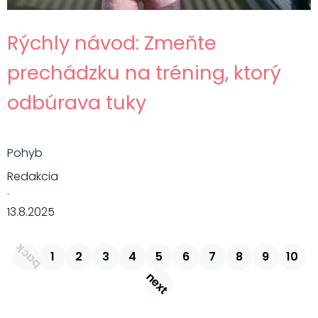
Rýchly návod: Zmeňte
prechádzku na tréning, ktorý
odbúrava tuky
Pohyb
Redakcia
·
13.8.2025
back
1
2
3
4
5
6
7
8
9
10
next