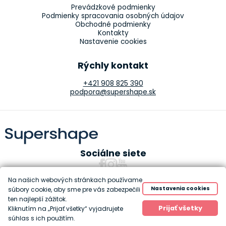
Prevádzkové podmienky
Podmienky spracovania osobných údajov
Obchodné podmienky
Kontakty
Nastavenie cookies
Rýchly kontakt
+421 908 825 390
podpora@supershape.sk
Sociálne siete
Na našich webových stránkach používame
Nastavenia cookies
súbory cookie, aby sme pre vás zabezpečili
ten najlepší zážitok.
Copyright 2010-2026 Supershape
Prijať všetky
Kliknutím na „Prijať všetky“ vyjadrujete
Created by
Anawe
súhlas s ich použitím.