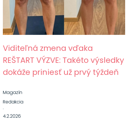
Viditeľná zmena vďaka
REŠTART VÝZVE: Takéto výsledky
dokáže priniesť už prvý týždeň
Magazín
Redakcia
·
4.2.2026