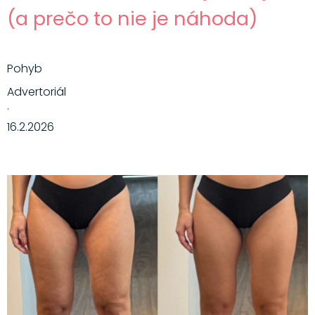
(a prečo to nie je náhoda)
Pohyb
Advertoriál
·
16.2.2026