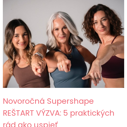
Novoročná Supershape
REŠTART VÝZVA: 5 praktických
rád ako uspieť