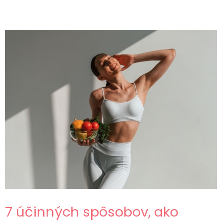
7 účinných spôsobov, ako