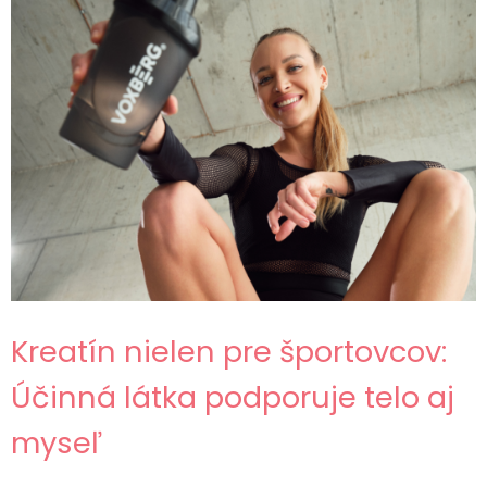
Kreatín nielen pre športovcov:
Účinná látka podporuje telo aj
myseľ