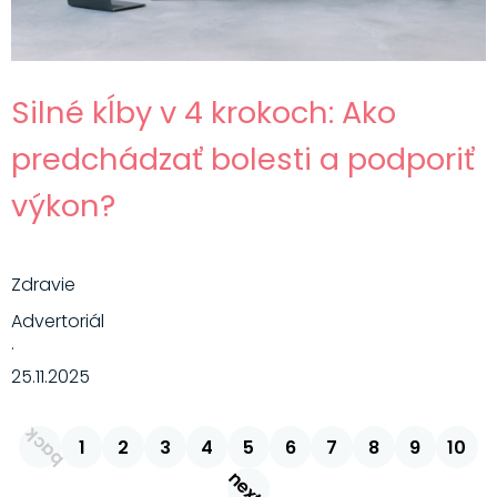
Silné kĺby v 4 krokoch: Ako
predchádzať bolesti a podporiť
výkon?
Zdravie
Advertoriál
·
25.11.2025
back
1
2
3
4
5
6
7
8
9
10
next