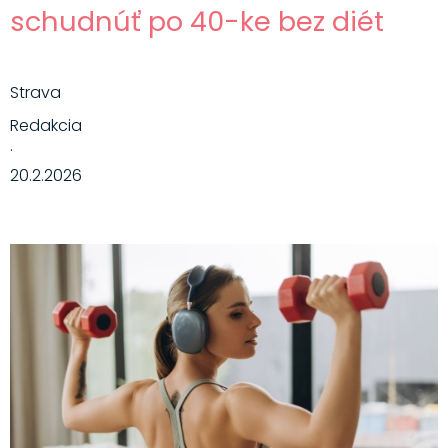
schudnúť po 40-ke bez diét
Strava
Redakcia
·
20.2.2026