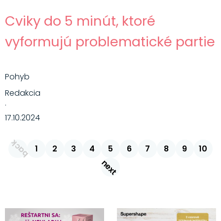
Cviky do 5 minút, ktoré
vyformujú problematické partie
Pohyb
Redakcia
·
17.10.2024
back
1
2
3
4
5
6
7
8
9
10
next