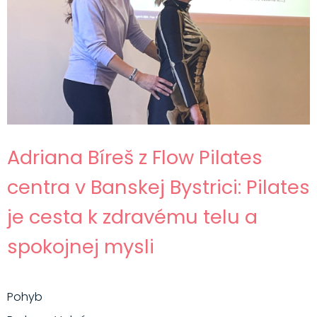
Adriana Bíreš z Flow Pilates
centra v Banskej Bystrici: Pilates
je cesta k zdravému telu a
spokojnej mysli
Pohyb