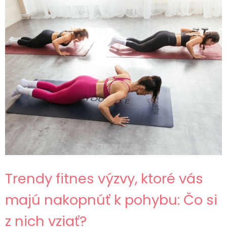
Trendy fitnes výzvy, ktoré vás
majú nakopnúť k pohybu: Čo si
z nich vziať?