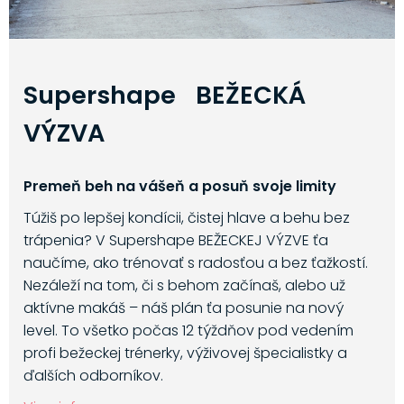
Supershape BEŽECKÁ
VÝZVA
Premeň beh na vášeň a posuň svoje limity
Túžiš po lepšej kondícii, čistej hlave a behu bez
trápenia? V Supershape BEŽECKEJ VÝZVE ťa
naučíme, ako trénovať s radosťou a bez ťažkostí.
Nezáleží na tom, či s behom začínaš, alebo už
aktívne makáš – náš plán ťa posunie na nový
level. To všetko počas 12 týždňov pod vedením
profi bežeckej trénerky, výživovej špecialistky a
ďalších odborníkov.