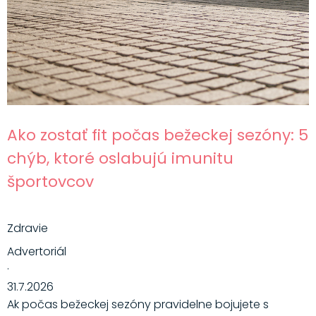
Ako zostať fit počas bežeckej sezóny: 5
chýb, ktoré oslabujú imunitu
športovcov
Zdravie
Advertoriál
·
31.7.2026
Ak počas bežeckej sezóny pravidelne bojujete s