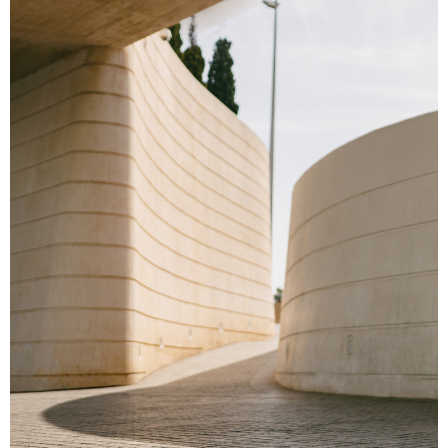
Hlavné jedlá
Šaláty
Dezerty
Nápoje
Ostatné
Motivácia
Zdravie