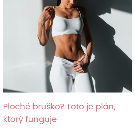
Ploché bruško? Toto je plán,
ktorý funguje