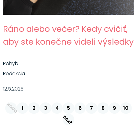
Ráno alebo večer? Kedy cvičiť,
aby ste konečne videli výsledky
Pohyb
Redakcia
·
12.5.2026
back
1
2
3
4
5
6
7
8
9
10
next