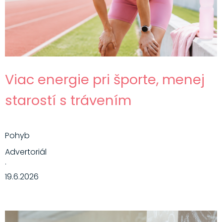
Viac energie pri športe, menej
starostí s trávením
Pohyb
Advertoriál
·
19.6.2026