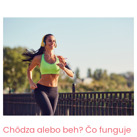
Chôdza alebo beh? Čo funguje