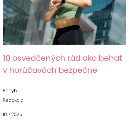
10 osvedčených rád ako behať
v horúčavách bezpečne
Pohyb
Redakcia
·
18.7.2025