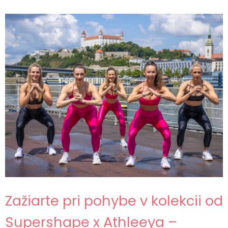
Zažiarte pri pohybe v kolekcii od
Supershape x Athleeya –