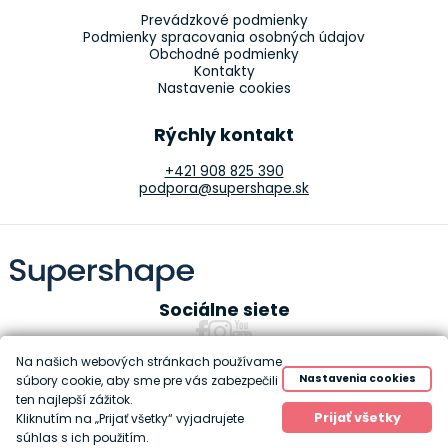
Prevádzkové podmienky
Podmienky spracovania osobných údajov
Obchodné podmienky
Kontakty
Nastavenie cookies
Rýchly kontakt
+421 908 825 390
podpora@supershape.sk
Sociálne siete
Na našich webových stránkach používame
Nastavenia cookies
súbory cookie, aby sme pre vás zabezpečili
ten najlepší zážitok.
Copyright 2010-2026 Supershape
Prijať všetky
Kliknutím na „Prijať všetky“ vyjadrujete
Created by
Anawe
súhlas s ich použitím.