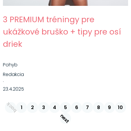
3 PREMIUM tréningy pre
ukážkové bruško + tipy pre osí
driek
Pohyb
Redakcia
·
23.4.2025
back
1
2
3
4
5
6
7
8
9
10
next