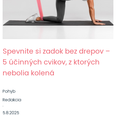
Hlavné jedlá
Šaláty
Dezerty
Nápoje
Ostatné
Spevnite si zadok bez drepov –
Motivácia
5 účinných cvikov, z ktorých
Zdravie
nebolia kolená
Pohyb
Redakcia
·
5.8.2025