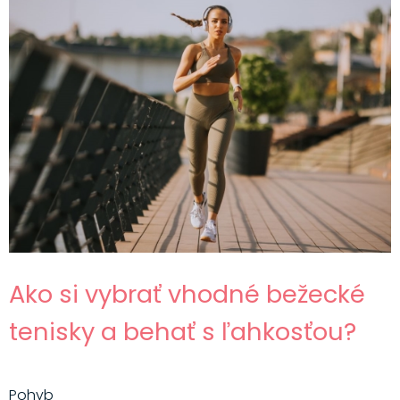
Ako si vybrať vhodné bežecké
tenisky a behať s ľahkosťou?
Pohyb