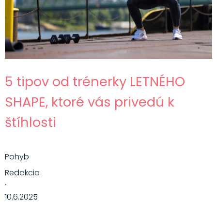
5 tipov od trénerky LETNÉHO
SHAPE, ktoré vás privedú k
štíhlosti
Pohyb
Redakcia
·
10.6.2025