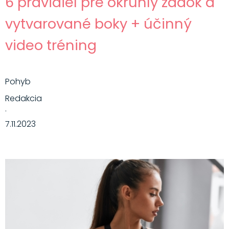
6 pravidiel pre okrúhly zadok a
vytvarované boky + účinný
video tréning
Pohyb
Redakcia
·
7.11.2023