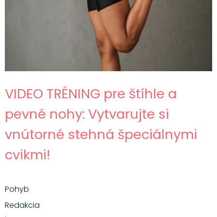
VIDEO TRÉNING pre štíhle a
pevné nohy: Vytvarujte si
vnútorné stehná špeciálnymi
cvikmi!
Pohyb
Redakcia