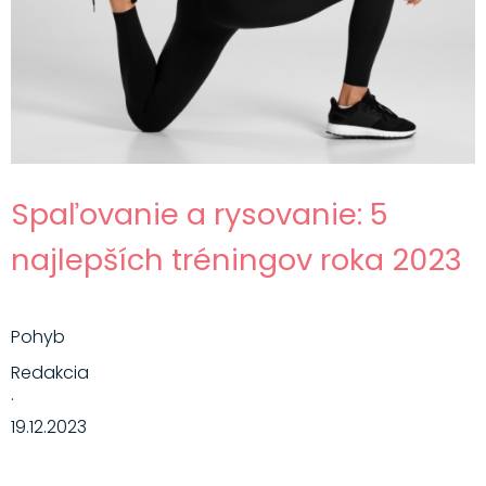
Hlavné jedlá
Šaláty
Dezerty
Nápoje
Ostatné
Spaľovanie a rysovanie: 5
Motivácia
najlepších tréningov roka 2023
Zdravie
Pohyb
Redakcia
·
19.12.2023