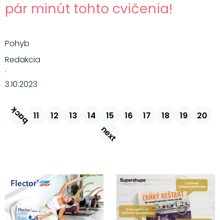
pár minút tohto cvičenia!
Pohyb
Redakcia
·
3.10.2023
back
11
12
13
14
15
16
17
18
19
20
next