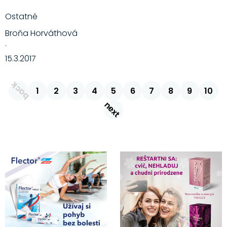
Ostatné
Broňa Horváthová
·
15.3.2017
back
1
2
3
4
5
6
7
8
9
10
next