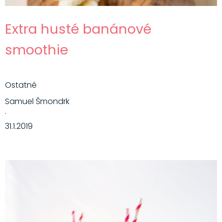
Extra husté banánové
smoothie
Ostatné
Samuel Šmondrk
·
31.1.2019