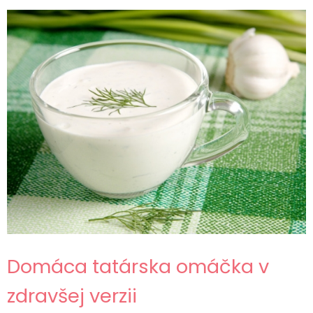
Domáca tatárska omáčka v
zdravšej verzii