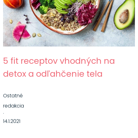
Hlavné jedlá
Šaláty
Dezerty
Nápoje
Ostatné
5 fit receptov vhodných na
Motivácia
detox a odľahčenie tela
Zdravie
Ostatné
redakcia
·
14.1.2021