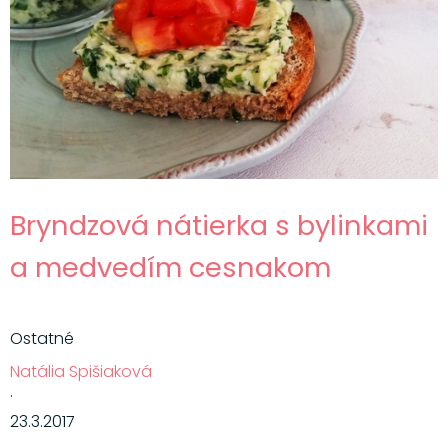
Bryndzová nátierka s bylinkami
a medvedím cesnakom
Ostatné
Natália Spišiaková
·
23.3.2017