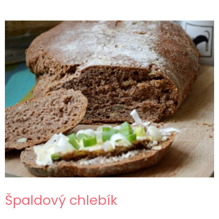
Špaldový chlebík