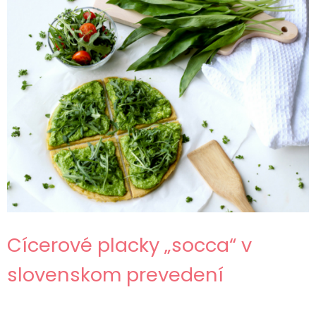
Cícerové placky „socca“ v
slovenskom prevedení