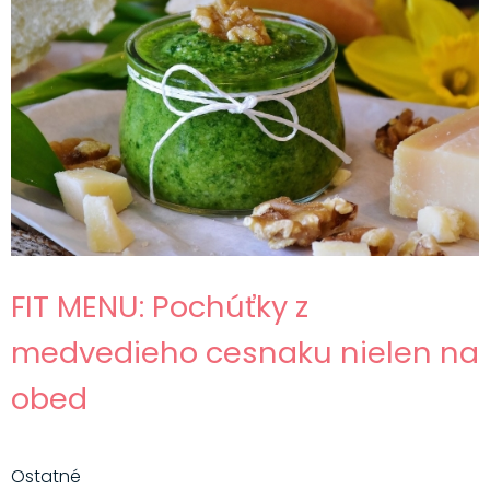
FIT MENU: Pochúťky z
medvedieho cesnaku nielen na
obed
Ostatné