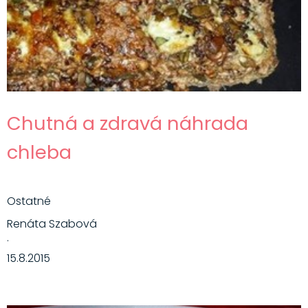
Chutná a zdravá náhrada
chleba
Ostatné
Renáta Szabová
·
15.8.2015