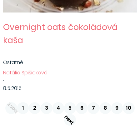
Overnight oats čokoládová
kaša
Ostatné
Natália Spišiaková
·
8.5.2015
back
1
2
3
4
5
6
7
8
9
10
next