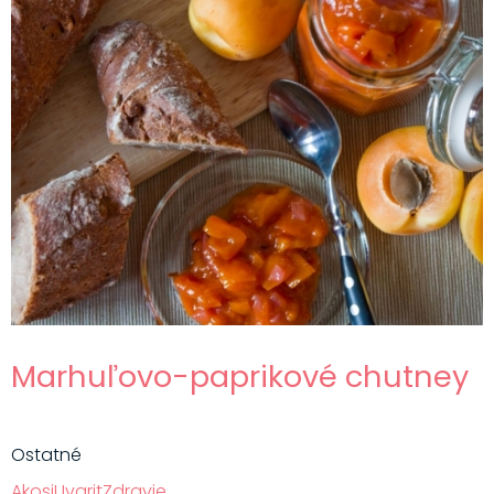
Marhuľovo-paprikové chutney
Ostatné
AkosiUvaritZdravie