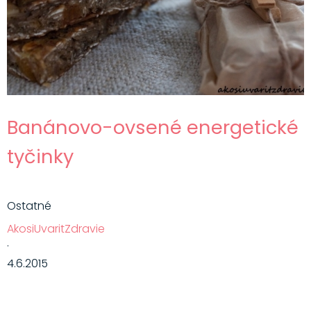
Banánovo-ovsené energetické
tyčinky
Ostatné
AkosiUvaritZdravie
·
4.6.2015