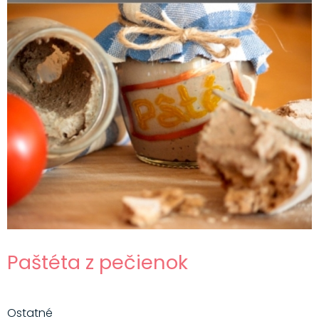
Paštéta z pečienok
Ostatné