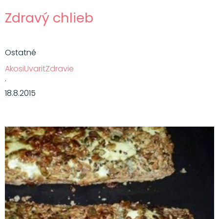
Zdravý chlieb
Ostatné
AkosiUvaritZdravie
·
18.8.2015