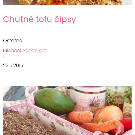
Chutné tofu čipsy
Ostatné
Michael Achberger
·
22.5.2015