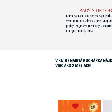
RADY A TIPY 
Knihu napísalo viac než 40 najlepších
sveta cvičenia a zdravia z prestížnej s
profily, zaujímavé rozhovory s autormi 
energiu (nielen) z jedla.
V KNIHE NABITÁ KUCHÁRKA NÁJDE
VIAC AKO 2 MESIACE!