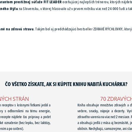
arantom prestížnej súťaže FIT LEADER
oceňujúcej najlepších trénerov, ktorých nájde
tného štýlu
na Slovensku, v ktorej hlasovalo už v prvom ročníku viac než 24 000 ľudí a ta
ané na zdravú stravu
. Takým bol aj predchádzajúci bestseller ZDRAVÉ RÝCHLOVKY, ktorý 
ČO VŠETKO ZÍSKATE, AK SI KÚPITE KNIHU NABITÁ KUCHÁRKA?
NÝCH STRÁN
70 ZDRAVÝC
h receptov s krásnymi fotkami jedál a
Kniha obsahuje množstvo zdravých a ch
vory s odborníkmi na tému energie,
večere, snacky, nápoje a dezerty. Vy
 recepte nájdete čas prípravy a počet
zdravého varenia na viac než 2 mesiace.
ické označenie (bez lepku, bez laktózy,
a obsahujú jedlá z mäsa aj bezmäsité, jed
ním a po cvičení).
obilnín. Nechýbajú, samozrejme, ani sla