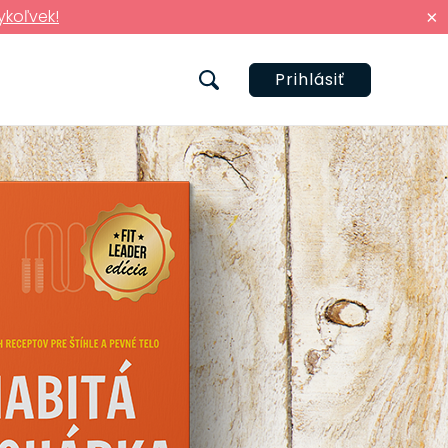
ykoľvek!
×
Prihlásiť