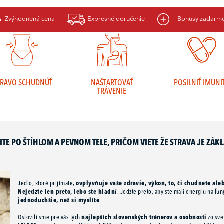
V ČOM VÁM MÔŽE KNIHA NABITÁ KUCHÁRKA POMÔCŤ?
Zvýhodnená cena
Expresné doručenie
Bonusy zadarm
RAVO SCHUDNÚŤ
NAŠTARTOVAŤ
POSILNIŤ IMUNI
TRÁVENIE
ITE PO ŠTÍHLOM A PEVNOM TELE, PRIČOM VIETE ŽE STRAVA JE ZÁK
Jedlo, ktoré prijímate,
ovplyvňuje vaše zdravie, výkon, to, či chudnete ale
Nejedzte len preto, lebo ste hladní
. Jedzte preto, aby ste mali energiu na f
jednoduchšie, než si myslíte
.
Oslovili sme pre vás tých
najlepších slovenských trénerov a osobnosti
zo svet