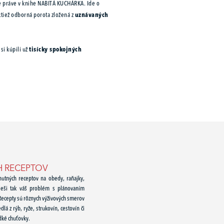
te práve v knihe NABITÁ KUCHÁRKA. Ide o
ktiež odborná porota zložená z
uznávaných
si kúpili už
tisícky spokojných
H RECEPTOV
utných receptov na obedy, raňajky,
rieši tak váš problém s plánovaním
 Recepty sú rôznych výživových smerov
lá z rýb, ryže, strukovín, cestovín či
dké chuťovky.