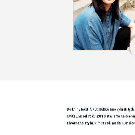
Do knihy NABITÁ KUCHÁRKA sme vybrali tých
CVIČTE.SK
od roku 2010
staviame na overen
životného štýlu
, čím sa radí medzi TOP slo