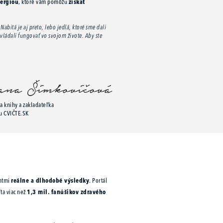
nergiou
, ktoré vám pomôžu
získať
abitá je aj preto, lebo jedlá, ktoré sme dali
vládali fungovať vo svojom živote. Aby ste
a knihy a zakladateľka
u CVIČTE.SK
entmi
reálne a dlhodobé výsledky
. Portál
ta viac než
1,3 mil. fanúšikov zdravého