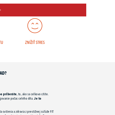
o
TU
ZNÍŽIŤ STRES
LAD?
bo priberáte
, to, ako sa celkovo cítite.
ungovanie počas celého dňa.
Je to
a cvičenia a zdravia z prestížnej súťaže FIT