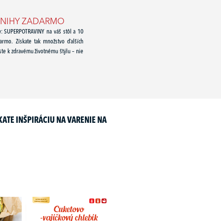
KNIHY ZADARMO
hy: SUPERPOTRAVINY na váš stôl a 10
rmo. Získate tak množstvo ďalších
este k zdravému životnému štýlu – nie
ATE INŠPIRÁCIU NA VARENIE NA