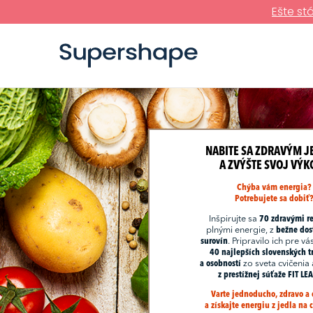
Ešte st
NABITE SA ZDRAVÝM 
A ZVÝŠTE SVOJ VÝK
Chýba vám energia?
Potrebujete sa dobiť
Inšpirujte sa
70 zdravými r
plnými energie, z
bežne dos
surovín
. Pripravilo ich pre vá
40 najlepších slovenských t
a osobností
zo sveta cvičenia 
z prestížnej súťaže FIT L
Varte jednoducho, zdravo a
a získajte energiu z jedla na 