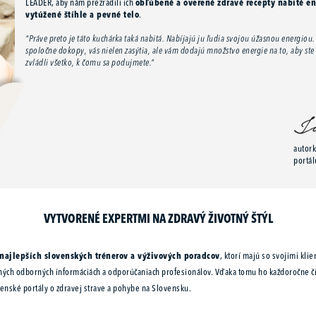
LEADER, aby nám prezradili ich
obľúbené a overené zdravé recepty nabité e
vytúžené štíhle a pevné telo
.
“Práve preto je táto kuchárka taká nabitá. Nabíjajú ju ľudia svojou úžasnou energiou. N
spoločne dokopy, vás nielen zasýtia, ale vám dodajú množstvo energie na to, aby ste 
zvládli všetko, k čomu sa podujmete.”
autork
portál
VYTVORENÉ EXPERTMI NA ZDRAVÝ ŽIVOTNÝ ŠTÝL
najlepších slovenských trénerov a výživových poradcov
, ktorí majú so svojimi kli
ých odborných informáciách a odporúčaniach profesionálov. Vďaka tomu ho každoročne čí
venské portály o zdravej strave a pohybe na Slovensku.