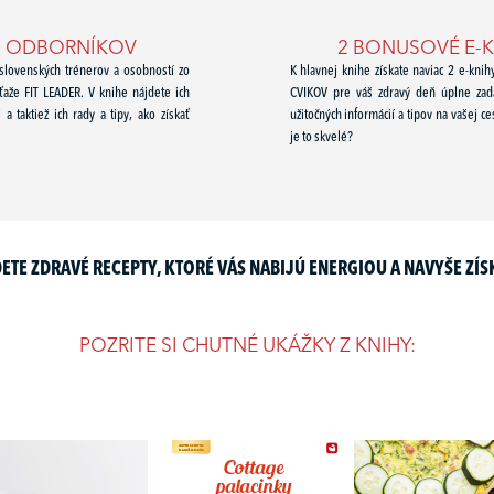
OD ODBORNÍKOV
2 BONUSOVÉ E-
 slovenských trénerov a osobností zo
K hlavnej knihe získate naviac 2 e-kni
úťaže FIT LEADER. V knihe nájdete ich
CVIKOV pre váš zdravý deň úplne zada
a taktiež ich rady a tipy, ako získať
užitočných informácií a tipov na vašej c
je to skvelé?
TE ZDRAVÉ RECEPTY, KTORÉ VÁS NABIJÚ ENERGIOU A NAVYŠE ZÍSK
POZRITE SI CHUTNÉ UKÁŽKY Z KNIHY: