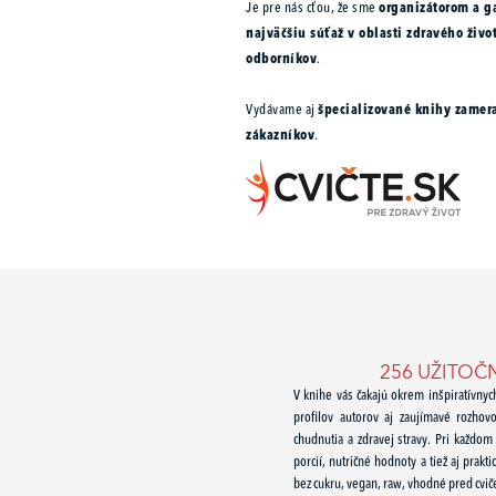
Je pre nás cťou, že sme
organizátorom a g
najväčšiu súťaž v oblasti zdravého živo
odborníkov
.
Vydávame aj
špecializované knihy zamer
zákazníkov
.
256 UŽITOČ
V knihe vás čakajú okrem inšpiratívnyc
profilov autorov aj zaujímavé rozho
chudnutia a zdravej stravy. Pri každom
porcií, nutričné hodnoty a tiež aj prakt
bez cukru, vegan, raw, vhodné pred cviče