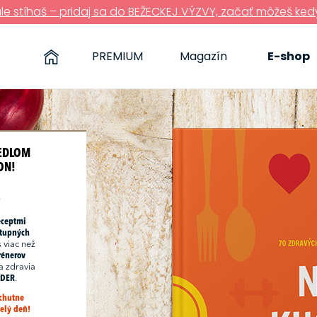
ále stíhaš – pridaj sa do BEŽECKEJ VÝZVY, začať môžeš ked
PREMIUM
Magazín
E-shop
JEDLOM
ON!
?
eceptmi
tupných
s viac než
rénerov
a zdravia
EADER
.
 chutne
celý deň!