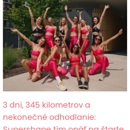
3 dni, 345 kilometrov a
nekonečné odhodlanie:
Supershape tím opäť na štarte