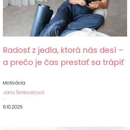
Radosť z jedla, ktorá nás desí –
a prečo je čas prestať sa trápiť
Motivácia
Jana Šimkovičová
·
6.10.2025