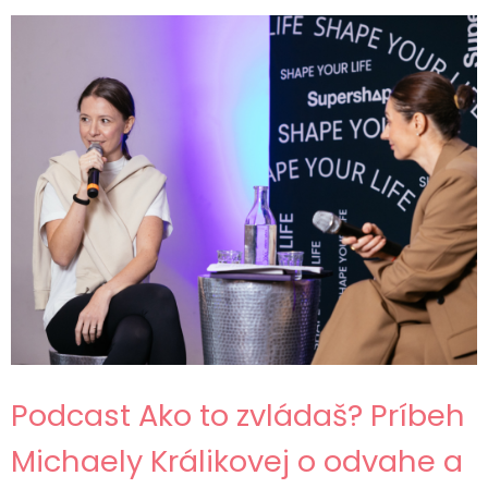
Podcast Ako to zvládaš? Príbeh
Michaely Králikovej o odvahe a