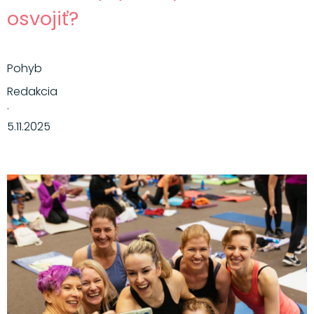
osvojiť?
Pohyb
Redakcia
·
5.11.2025