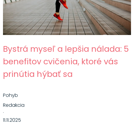
Bystrá myseľ a lepšia nálada: 5
benefitov cvičenia, ktoré vás
prinútia hýbať sa
Pohyb
Redakcia
·
11.11.2025