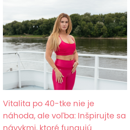
Vitalita po 40-tke nie je
náhoda, ale voľba: Inšpirujte sa
návykmi, ktoré fungujú