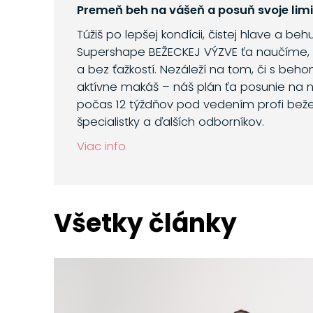
Premeň beh na vášeň a posuň svoje limi
Túžiš po lepšej kondícii, čistej hlave a be
Supershape BEŽECKEJ VÝZVE ťa naučíme, 
a bez ťažkostí. Nezáleží na tom, či s beh
aktívne makáš – náš plán ťa posunie na n
počas 12 týždňov pod vedením profi bežec
špecialistky a ďalších odborníkov.
Viac info
Všetky články