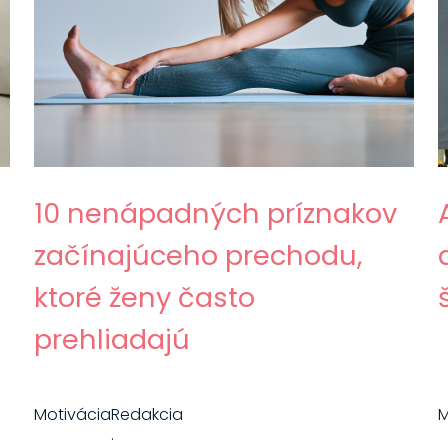
10 nenápadných príznakov
začínajúceho prechodu,
ktoré ženy často
prehliadajú
Motivácia
Redakcia
M
·