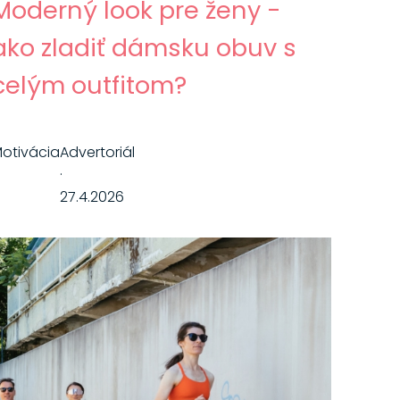
Moderný look pre ženy -
ako zladiť dámsku obuv s
celým outfitom?
otivácia
Advertoriál
·
27.4.2026