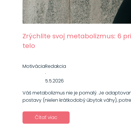
Zrýchlite svoj metabolizmus: 6 p
telo
Motivácia
Redakcia
·
5.5.2026
Váš metabolizmus nie je pomalý. Je adaptovaný
postavy (nielen krátkodobý úbytok váhy), potre
Čítať viac