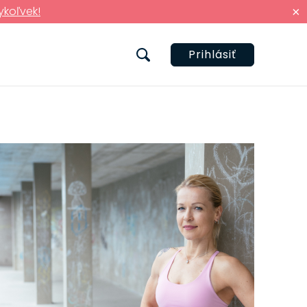
ykoľvek!
×
Prihlásiť