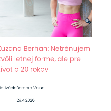
Zuzana Berhan: Netrénujem
kvôli letnej forme, ale pre
život o 20 rokov
otivácia
Barbora Volna
·
29.4.2026