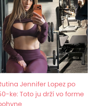
Rutina Jennifer Lopez po
50-ke: Toto ju drží vo forme
bohyne