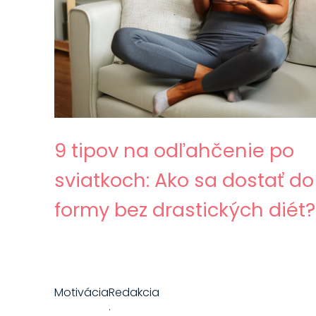
9 tipov na odľahčenie po
sviatkoch: Ako sa dostať do
formy bez drastických diét?
Motivácia
Redakcia
·