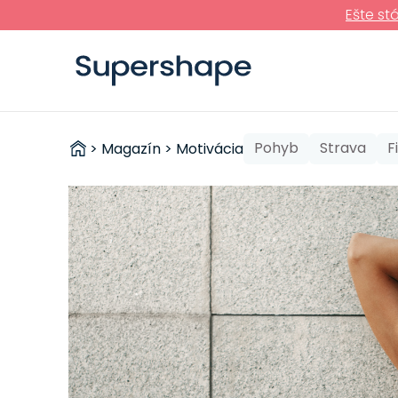
Ešte st
ZDRAVÉ
Pohyb
Strava
F
>
Magazín
>
Motivácia
RÝCHLOVKY