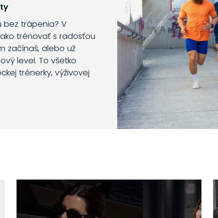
ty
hu bez trápenia? V
ako trénovať s radosťou
om začínaš, alebo už
ový level. To všetko
kej trénerky, výživovej