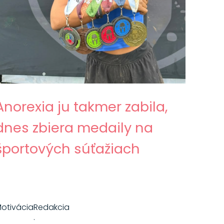
Anorexia ju takmer zabila,
dnes zbiera medaily na
športových súťažiach
otivácia
Redakcia
·