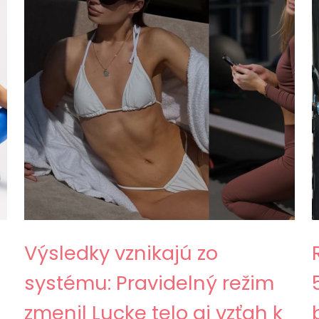
Výsledky vznikajú zo
systému: Pravidelný režim
zmenil Lucke telo aj vzťah k