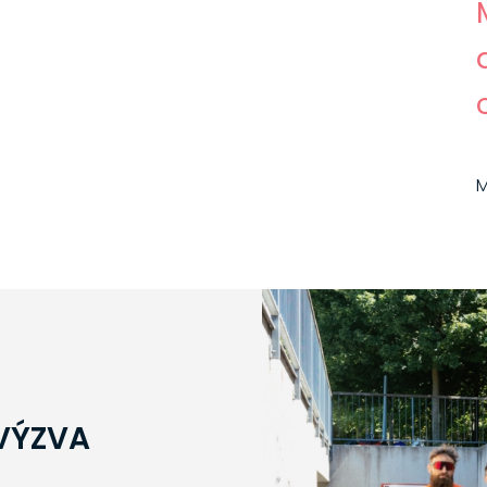
M
VÝZVA