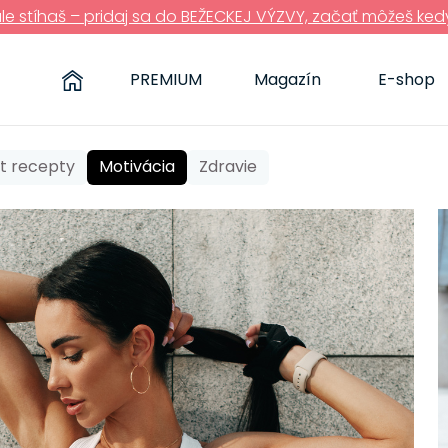
ále stíhaš – pridaj sa do BEŽECKEJ VÝZVY, začať môžeš ked
PREMIUM
Magazín
E-shop
it recepty
Motivácia
Zdravie