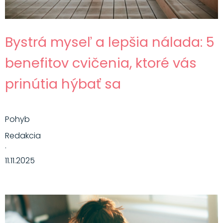
Bystrá myseľ a lepšia nálada: 5
benefitov cvičenia, ktoré vás
prinútia hýbať sa
Pohyb
Redakcia
·
11.11.2025