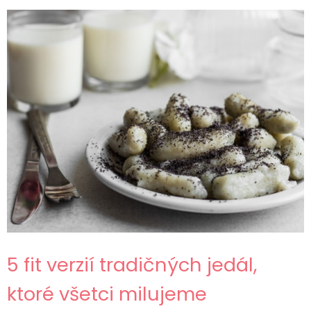
5 fit verzií tradičných jedál,
ktoré všetci milujeme