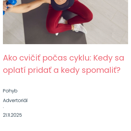
Hlavné jedlá
Šaláty
Dezerty
Nápoje
Ostatné
Ako cvičiť počas cyklu: Kedy sa
Motivácia
oplatí pridať a kedy spomaliť?
Zdravie
Pohyb
Advertoriál
·
21.11.2025