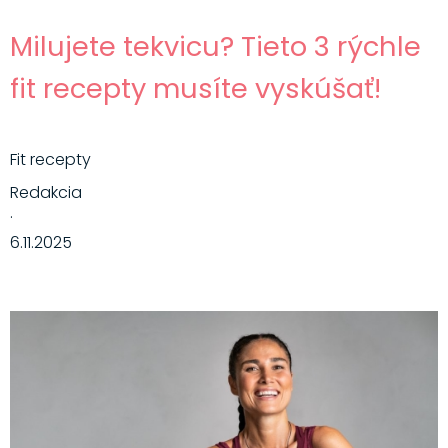
Milujete tekvicu? Tieto 3 rýchle
fit recepty musíte vyskúšať!
Fit recepty
Redakcia
·
6.11.2025