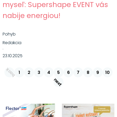
myseľ: Supershape EVENT vás
nabije energiou!
Pohyb
Redakcia
·
23.10.2025
back
1
2
3
4
5
6
7
8
9
10
next