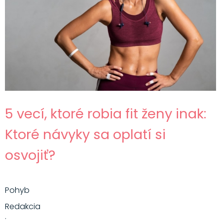
5 vecí, ktoré robia fit ženy inak:
Ktoré návyky sa oplatí si
osvojiť?
Pohyb
Redakcia
·